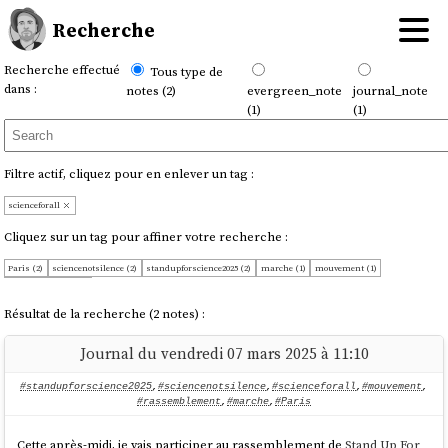
Recherche
Recherche effectué
Tous type de
dans :
notes (2)
evergreen_note
journal_note
(1)
(1)
Filtre actif, cliquez pour en enlever un tag :
scienceforall
Cliquez sur un tag pour affiner votre recherche :
Paris (2)
sciencenotsilence (2)
standupforscience2025 (2)
marche (1)
mouvement (1)
rassemblement (1)
Résultat de la recherche (2 notes) :
Journal du vendredi 07 mars 2025 à 11:10
#standupforscience2025
,
#sciencenotsilence
,
#scienceforall
,
#mouvement
,
#rassemblement
,
#marche
,
#Paris
Cette après-midi, je vais participer au rassemblement de
Stand Up For