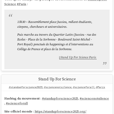
Science
#
Paris
:
13h30 – Rassemblement place Jussieu, mêlant étudiants,
citoyens, chercheurs et universitaires.
Puis marche au travers du Quartier Latin (Jussieu - rue des
Ecoles - Place de la Sorbonne - Boulevard Saint-Michel -
Port Royal) ponctuée de happenings et d’interventions au
Collège de France et place de la Sorbonne.
Stand Up For Science Paris
Stand Up For Science
#standupforscience2025
,
#sciencenotsilence
,
#scienceforall
,
#Paris
Hashtag du mouvement :
#
standupforscience2025
,
#
sciencenotsilence
,
#
scienceforall
Site officiel monde :
https://standupforscience2025.org/