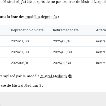
de
Mistral AI
, j'ai été surpris de ne pas trouver de
Mistral Large
d
ans la liste des
modèles dépréciés
:
Deprecation on date
Retirement date
Alter
2024/11/30
2025/06/16
mistra
2024/11/30
2025/03/30
mistra
2025/06/10
2025/11/30
mistra
 remplacé par le modèle
Mistral Medium
🤔.
ease de
Mistral Medium 3
:
e