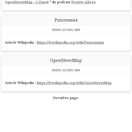
OpenStreetMap – C.Quest
" du podcast
Projets Libres
.
Panoramax
#open-street-map
Article Wikipedia :
https://fr.wikipedia.org/wiki/Panoramax
OpenStreetMap
#open-street-map
Article Wikipedia :
https://fr.wikipedia.org/wiki/OpenStreetMap
Dernière page.