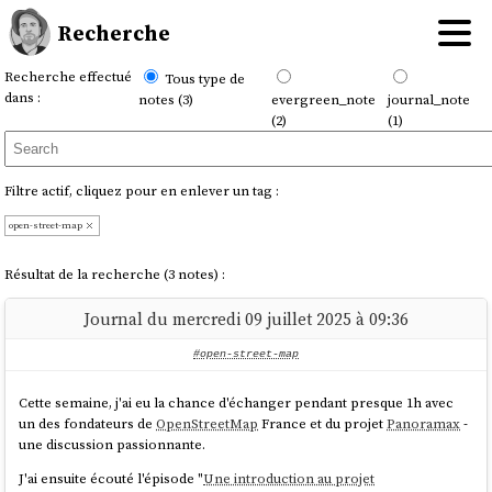
Recherche
Recherche effectué
Tous type de
dans :
notes (3)
evergreen_note
journal_note
(2)
(1)
Filtre actif, cliquez pour en enlever un tag :
open-street-map
Résultat de la recherche (3 notes) :
Journal du mercredi 09 juillet 2025 à 09:36
#open-street-map
Cette semaine, j'ai eu la chance d'échanger pendant presque 1h avec
un des fondateurs de
OpenStreetMap
France et du projet
Panoramax
-
une discussion passionnante.
J'ai ensuite écouté l'épisode "
Une introduction au projet