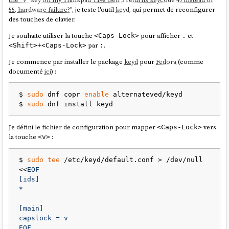
55, hardware failure?
", je teste l'outil
keyd
, qui permet de reconfigurer
des touches de clavier.
Je souhaite utiliser la touche
pour afficher
et
<Caps-Lock>
.
par
.
<Shift>+<Caps-Lock>
:
Je commence par installer le package
keyd
pour
Fedora
(comme
documenté
ici
) :
$ 
sudo
 dnf copr 
enable
 alternateved/keyd

$ 
sudo
Je défini le fichier de configuration pour mapper
vers
<Caps-Lock>
la touche
:
<v>
$ 
sudo
tee
 /etc/keyd/default.conf > /dev/null 
<<
EOF

[ids]

*

[main]

capslock = v

EOF