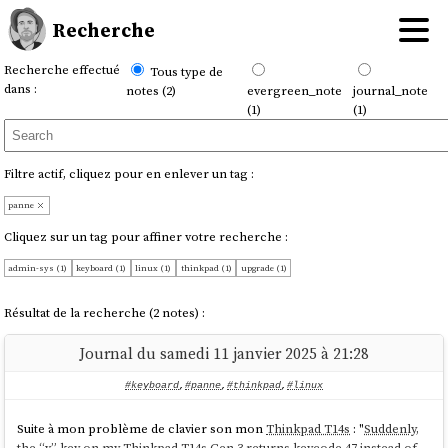
Recherche
Recherche effectué
Tous type de
dans :
notes (2)
evergreen_note
journal_note
(1)
(1)
Filtre actif, cliquez pour en enlever un tag :
panne
Cliquez sur un tag pour affiner votre recherche :
admin-sys (1)
keyboard (1)
linux (1)
thinkpad (1)
upgrade (1)
Résultat de la recherche (2 notes) :
Journal du samedi 11 janvier 2025 à 21:28
#keyboard
,
#panne
,
#thinkpad
,
#linux
Suite à mon problème de clavier son mon
Thinkpad T14s
: "
Suddenly,
the “v” key on my Thinkpad T14s Gen 3 returns keycode 47 instead of