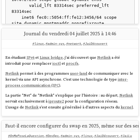
Voici quelques ressources supplémentaires au sujet des techniques de
       valid_lft 83314sec preferred_lft 
déverrouillage automatique des volumes
LUKS
:
83314sec

    inet6 fec0::5054:ff:fe12:3456/64 scope 
Fedora Magazine
-
Using Linux System Roles to implement
site dynamic mngtmpaddr noprefixroute

Clevis and Tang for automated LUKS volume unlocking
       valid_lft 86087sec preferred_lft 
Conférence lors du
FOSDEM
2017 :
Securing Automated
Journal du vendredi 04 juillet 2025 à 14:46
14087sec

Decryption New Cryptography and Techniques
    inet6 fe80::5054:ff:fe12:3456/64 scope 
Disk encryption: LUKS ( Linux Unified Key Setup) with Tang ·
#linux
,
#admin-sys
,
#network
,
#JaiDécouvert
link
Posts · Jeff’s note
En étudiant
IPv6
et
Linux bridge
, j'ai découvert que
Netlink
a été
introduit pour remplacer
ioctl
et
procfs
.
Rocky Linux
:
Netlink
permet à des programmes
user-land
de communiquer avec le
kernel via une API asynchrone. C'est une technologie de type
inter-
$ ip addr

process communication (IPC)
.
1: lo: <LOOPBACK,UP,LOWER_UP> mtu 65536 qdisc 
noqueue state UNKNOWN group default qlen 1000

La partie "Net" de "Netlink" s'explique par l'histoire : au départ,
Netlink
link
/loopback 00:00:00:00:00:00 brd 
servait exclusivement à
iproute2
pour la configuration réseau.
00:00:00:00:00:00

L'usage de
Netlink
s'est ensuite généralisé à d'autres aspects du
kernel
.
    inet 127.0.0.1/8 scope host lo

       valid_lft forever preferred_lft forever

    inet6 ::1/128 scope host noprefixroute

Faut-il encore configurer du swap en 2025, même sur des s
       valid_lft forever preferred_lft forever

2: ens3: <BROADCAST,MULTICAST,UP,LOWER_UP> mtu 
#OnMePoseLaQuestion
,
#DevOps
,
#admin-sys
,
#linux
,
#JaiDécouvert
,
#JaiLu