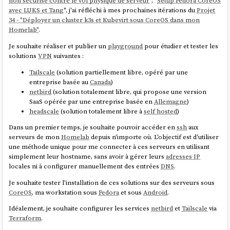
non sécurisé contre le vol physique de serveur
", "
Setup Fedora CoreOS
avec LUKS et Tang
", j'ai réfléchi à mes prochaines itérations du
Projet
34 - "Déployer un cluster k3s et Kubevirt sous CoreOS dans mon
Homelab"
.
Je souhaite réaliser et publier un
playground
pour étudier et tester les
solutions
VPN
suivantes :
Tailscale
(solution partiellement libre, opéré par une
entreprise basée au
Canada
)
netbird
(solution totalement libre, qui propose une version
SaaS opérée par une entreprise basée en
Allemagne
)
headscale
(solution totalement libre à
self hosted
)
Dans un premier temps, je souhaite pouvoir accéder en
ssh
aux
serveurs de mon
Homelab
depuis n'importe où. L'objectif est d'utiliser
une méthode unique pour me connecter à ces serveurs en utilisant
simplement leur hostname, sans avoir à gérer leurs
adresses IP
locales ni à configurer manuellement des entrées
DNS
.
Je souhaite tester l'installation de ces solutions sur des serveurs sous
CoreOS
, ma workstation sous
Fedora
et sous
Android
.
Idéalement, je souhaite configurer les services
netbird
et
Tailscale
via
Terraform
.