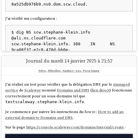
grep | grep -q '/bin/bash /app/start.sh'"]

      ADMIN_PASSWORD: secret

      interval: 30s

    healthcheck:

      timeout: 3s

      test: ["CMD", "/usr/bin/miniflux", "-
J'ai vérifié ma configuration :
      retries: 3

healthcheck", "auto"]

      start_period: 10s

    depends_on:

$ dig NS scw.stephane-klein.info 
      postgres:

volumes:

@ali.ns.cloudflare.com

        condition: service_healthy

  html:

scw.stephane-klein.info. 300    IN      NS      
  certs:

9ca08f37-e2c8-478d-bb0e-
volumes:

8a525db976b9.ns0.dom.scw.cloud.

  postgres:

Journal du mardi 14 janvier 2025 à 21:52
scw.stephane-klein.info. 300    IN      NS      
9ca08f37-e2c8-478d-bb0e-
#dns
,
#DevOps
,
#admin-sys
,
#scaleway
Depuis le dossier
lancement de la
/srv/miniflux/
commande
docker compose up -d --remove-
J'ai réalisé un test pour vérifier que la délégation DNS par le
managed
J'ai attendu plus d'une heure et cette méthode de validation n'a toujours
orphans --wait --pull always
service
de
Scaleway
nommé
Domains and DNS
(
lien direct
) fonctionne
pas fonctionné.
correctement pour un sous-domaine tel que
Voilà, c'est tout 🙂.
.
testscaleway.stephane-klein.info
Je pense que cela ne fonctionne pas 🤔.
En 2020, j'enlève "une couche"
Je commence par suivre les instructions du
how to
:
How to add an
external domain to Domains and DNS
.
J'aime
enlever des couches
et en 2020, je me suis demandé si je pouvais
Sur la page
https://console.scaleway.com/domains/internal/create
:
pratiquer avec élégance la méthode
Remote Execution
sans
Ansible
.
Mon objectif était d'utiliser seulement
ssh
et un soupçon de
Bash
.