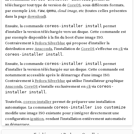
télécharger tout type de version de
CoreOS
, sous différents formats,
par exemple
,
,
,
cloud image
, etc (toutes celles présentes
iso
raw
qemu
  filesystems:

dans la page
download
).
La seule complexité que j'ai rencontrée est la méthode pour
    - path: /var

récupérer le paramètre
de l'instance
tang
.
thumbprint
      device: /dev/mapper/var

Ensuite, la commande
permet
coreos-installer install
      format: xfs

d'installer la version téléchargée vers un disque. Cette commande est
Voici la méthode que j'ai utilisée :
      wipe_filesystem: true

par exemple disponible à la fin du boot d'une image ISO.
      label: var

Contrairement à
Fedora Silverblue
qui propose d'installer la
$ docker compose exec tang jose jwk thp -i 
distribution avec
Anaconda
, l'installation de
CoreOS
s'effectue en
cli
via
/db/pLWwUuLhqqFb-
.
coreos-installer install
Mgf5iVkwuV4BehG9vzd2SXGMyGroNw.jwk

Je trouve le contenu de ce fichier de configuration assez simple et
Ensuite, la commande
permet
coreos-installer install
explicite.
d'installer la version téléchargée sur un disque. Cette commande est
notamment accessible après le démarrage d'une image ISO.
Autre difficulté, il faut
ajouter les arguments kernel suivants
pour
J'ai ensuite créé un second playground
install-coreos-iso-on-
Contrairement à
Fedora Silverblue
qui utilise l'installateur graphique
activer l'accès réseau dès le début du process de boot afin de
.
baremetal-with-luks
Anaconda
,
CoreOS
s'installe exclusivement en
cli
via
coreos-
permettre à
clevis
d'accéder au serveur
tang
:
.
installer install
L'installation automatique s'est déroulée sans problème sur un serveur
baremetal
.
variant: fcos

Toutefois,
coreos-installer
permet de préparer une installation
version: 1.6.0

automatique. La commande
coreos-installer iso customize
J'ai testé la désactivation de
TPM2
dans le BIOS : la console m'a alors
kernel_arguments:

modifie une image ISO existante pour y intégrer directement une
demandé de saisir la clé manuellement. C'est plutôt pratique en cas de
  should_exist:

configuration
ignition
, rendant l'installation entièrement automatisée
problème
TPM
, branchement du disque sur une autre machine…
    - ip=dhcp

au démarrage.
La clé de chiffrement
LUKS
n'est pas stockée en clair dans le fichier
    - rd.neednet=1

Voici un exemple dans mon
playground
:
atomic-os-