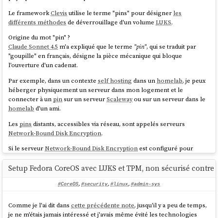
Le framework
Clevis
utilise le terme "pins" pour désigner
les
différents méthodes
de déverrouillage d'un volume
LUKS
.
Origine du mot "pin" ?
Claude Sonnet 4.5
m'a expliqué que le terme
"pin"
, qui se traduit par
"goupille" en français, désigne la pièce mécanique qui bloque
l'ouverture d'un cadenat.
Par exemple, dans un contexte
self hosting
dans un
homelab
, je peux
héberger physiquement un serveur dans mon logement et le
connecter à un
pin
sur un serveur
Scaleway
ou sur un serveur dans le
homelab
d'un ami.
Les
pins
distants, accessibles via réseau, sont appelés serveurs
Network-Bound Disk Encryption
.
Si le serveur
Network-Bound Disk Encryption
est configuré pour
répondre uniquement aux requêtes provenant de l'IP de mon réseau
homelab
, en cas de vol du serveur, le voleur ne pourra pas récupérer
Setup Fedora CoreOS avec LUKS et TPM, non sécurisé contre l
le secret permettant de déchiffrer le volume
LUKS
.
#CoreOS
,
#security
,
#linux
,
#admin-sys
Dans le
playground
install-coreos-iso-on-qemu-with-luks-
, j'ai testé avec succès le déverrouillage d'un volume
LUKS
and-tang
Comme je l'ai dit dans
cette précédente note
, jusqu'il y a peu de temps,
avec un serveur
Network-Bound Disk Encryption
nommé
tang
.
je ne m'étais jamais intéressé et j'avais même évité les technologies