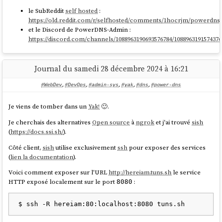
    healthcheck:

le SubReddit
self hosted
:
      test: ["CMD", "/usr/bin/miniflux", "-
https://old.reddit.com/r/selfhosted/comments/1hocrjm/powerdns
healthcheck", "auto"]

et le Discord de PowerDNS-Admin :
    depends_on:

https://discord.com/channels/1088963190693576784/1088963191574376
      postgres:

        condition: service_healthy

Journal du samedi 28 décembre 2024 à 16:21
volumes:

  postgres:

#WebDev
,
#DevOps
,
#admin-sys
,
#yak
,
#dns
,
#power-dns
     name: miniflux_postgres

EOF

Je viens de tomber dans un
Yak!
🙂.
Je cherchais des alternatives
Open source
à
ngrok
et j'ai trouvé
sish
cd ${PROJECT_FOLDER}

(
https://docs.ssi.sh/
).
docker compose pull

Côté client,
sish
utilise exclusivement
ssh
pour exposer des services
(
lien la documentation
).
Voici comment exposer sur l'URL
http://hereiam.tuns.sh
le service
Voici le contenu de
:
deploy_miniflux.sh
HTTP exposé localement sur le port
:
8080
#!/usr/bin/env bash

set -e
