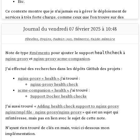
Etc.
Exemple :
Ce contexte montre que je n'ai jamais eu à gérer le déploiement de
services à très forte charge, comme ceux que l'on trouve sur des
plateformes telles que Deezer, le site des impôts, Radio France,
Journal du vendredi 07 février 2025 à 10:48
Meetic, la Fnac, Cdiscount, France Travail, Blablacar, ou encore
Cas
Doctolib.
La méthode que je décris dans cette note ne concerne
Baking
Frying
d'usage
#DevOps
,
#nginx
,
#admin-sys
,
#mémento
,
#aide-mémoire
pas ce type d'infrastructure.
Ma méthode depuis 2015
Note de type
#
mémento
pour ajouter le support
à
healthcheck
Construire
Lancer un
nginx-proxy
et
nginx-proxy acme-companion
.
une image
conteneur
Dans cette note, je ne vais pas retracer l'évolution complète de mes
complète
J'ai effectué des recherches dans les dépôts GitHub des projets :
minimal et
méthodes de déploiement, mais plutôt me concentrer sur deux
(
docker
Docker
installer les
d'entre elles : l'une que j'utilise depuis 2015, et une déclinaison adoptée
nginx-proxy « health »
, j'ai trouvé :
) et
build
en 2020.
dépendances
nginx-proxy health check
la stocker
acme-companion « health »
, j'ai trouvé :
au
Voici les principes que j'essaie de suivre et qui constituent le socle de
dans un
Support Docker health checks
démarrage.
ma doctrine en matière de déploiement de services :
registre
J'ai aussi trouvé «
Adding health check support to nginx-proxy
Je m'efforce de suivre le modèle
Baking
autant que possible
nginx.tmpl file · nginx-proxy/nginx-proxy
» qui est un sujet qui
(voir ma note
2025-02-07_1403
), sans en faire une approche
Créer une
m'intéresse, mais pas en lien avec le sujet de cette note.
Démarrer une
dogmatique ou extrémiste.
image VM
VM de base
J'applique les principes de
The Twelve-Factors App
.
N'ayant rien trouvé de clés en main, voici ci-dessous mon
Machines
avec
et appliquer
Je privilégie le paradigme
Remote Task Execution
, ce qui me
implémentation.
virtuelles
Packer
et
un script
permet d'adopter une approche
GitOps
.