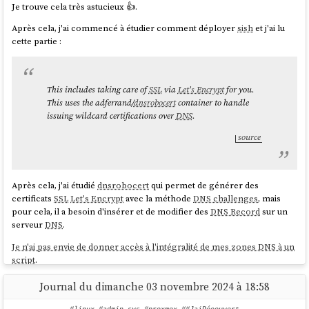
cd "$(dirname "$0")/../"

Je trouve cela très astucieux 👍️.
Après cela, j'ai commencé à étudier comment déployer
sish
et j'ai lu
gomplate -f _payload_deploy_miniflux.sh | ssh 
cette partie :
J'utilise
gomplate
pour remplacer dynamiquement les secrets dans le
script
.
This includes taking care of
SSL
via
Let's Encrypt
for you.
_payload_deploy_miniflux.sh
This uses the adferrand/
dnsrobocert
container to handle
En conclusion, pour déployer une nouvelle version, j'ai juste à
issuing wildcard certifications over
DNS
.
exécuter :
source
Après cela, j'ai étudié
dnsrobocert
qui permet de générer des
Je trouve cela minimaliste et de plus, l'exécution est bien plus rapide
certificats
SSL
Let's Encrypt
avec la méthode
DNS challenges
, mais
que la solution
Ansible
.
pour cela, il a besoin d'insérer et de modifier des
DNS Record
sur un
Ce type de script peut ensuite être exécuté aussi bien manuellement
serveur
DNS
.
par un développeur depuis sa
workstation
, que via
GitLab-CI
ou même
J'ai ajouté le
DNS Record
suivant à mon serveur DNS géré par
Je n'ai pas envie de donner accès à l'intégralité de mes zones DNS à un
Rundeck
.
cloudflare
:
script
.
Pour un exemple plus détaillé, consultez ce repository :
Pour éviter cela, j'ai dans un premier temps envisagé d'utiliser un
https://github.com/stephane-klein/poc-bash-ssh-docker-
Journal du dimanche 03 novembre 2024 à 18:58
serveur DNS managé de
Scaleway
, mais j'ai constaté que le provider
_scaleway-challenge.testscaleway.stephane-
deployement-example
Scaleway
n'est pas supporté par Lexicon
(qui est utilisé par
klein.info.	1	IN	TXT	