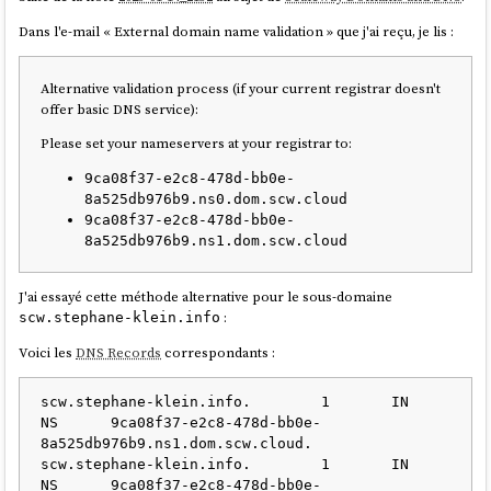
    image: postgres:17

Limiter la durée de l’indisponibilité (pendant la phase
      test: ["CMD-SHELL", "nginx -t && kill -0 
    restart: unless-stopped

Dans l'e-mail « External domain name validation » que j'ai reçu, je lis :
d’installation)
$$(cat /var/run/nginx.pid)"]

    environment:

Éviter d'augmenter la charge du serveur durant les opérations
      interval: 10s

      POSTGRES_DB: miniflux

de build lors de l’installation
      timeout: 2s

Alternative validation process (if your current registrar doesn't
      POSTGRES_USER: miniflux

      retries: 3

offer basic DNS service):
Depuis, j'évite au maximum le
frying
et j'ai intégré le
baking
dans
ma
      POSTGRES_PASSWORD: password

doctrine d'artisan développeur
.
    volumes:

  acme-companion:

Please set your nameservers at your registrar to:
      - postgres:/var/lib/postgresql/data/

    image: nginxproxy/acme-companion:2.5.1

    healthcheck:

9ca08f37-e2c8-478d-bb0e-
    restart: unless-stopped

      test: ['CMD', 'pg_isready']

8a525db976b9.ns0.dom.scw.cloud
    volumes_from:

      interval: 10s

9ca08f37-e2c8-478d-bb0e-
      - nginx-proxy

      start_period: 30s

8a525db976b9.ns1.dom.scw.cloud
    depends_on:

      - "nginx-proxy"

  miniflux:

    environment:

J'ai essayé cette méthode alternative pour le sous-domaine
    image: miniflux/miniflux:2.2.5

      DEFAULT_EMAIL: contact@stephane-
:
scw.stephane-klein.info
    ports:

klein.info

    - 8080:8080

    volumes:

Voici les
DNS Records
correspondants :
    environment:

      - certs:/etc/nginx/certs:rw

      DATABASE_URL: 
      - acme:/etc/acme.sh

postgres://miniflux:password@postgres/miniflux
scw.stephane-klein.info.	1	IN	
      - 
?sslmode=disable

NS	9ca08f37-e2c8-478d-bb0e-
/var/run/docker.sock:/var/run/docker.sock:ro

      RUN_MIGRATIONS: 1

8a525db976b9.ns1.dom.scw.cloud.

    healthcheck:

      CREATE_ADMIN: 1

scw.stephane-klein.info.	1	IN	
      test: ["CMD-SHELL", "ps aux | grep -v 
      ADMIN_USERNAME: johndoe

NS	9ca08f37-e2c8-478d-bb0e-