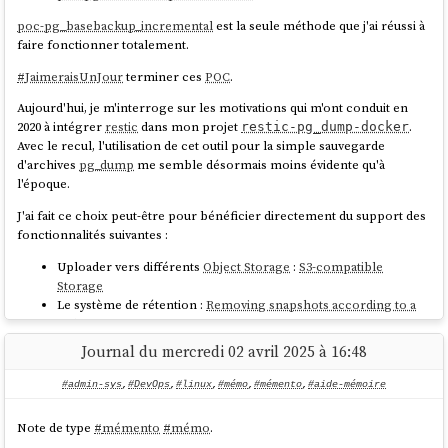
une interface réseau nommée
eth0
du swap en 2025, sur des serveurs qui disposent de beaucoup de RAM.
poc-pg_basebackup_incremental
est la seule méthode que j'ai réussi à
et les noms alternatifs :
faire fonctionner totalement.
ens3
#
JaiLu
ce thread : "
Do I need swap space if I have more than enough
enp0s3
amount of RAM?
", et voici un extrait qui peut servir de conclusion :
#
JaimeraisUnJour
terminer ces
POC
.
enx525400123456
Aujourd'hui, je m'interroge sur les motivations qui m'ont conduit en
Voici les configurations de
:
GRUB_CMDLINE_LINUX_DEFAULT
2020 à intégrer
restic
dans mon projet
.
restic-pg_dump-docker
In other words, by disabling swap you gain nothing, but
Avec le recul, l'utilisation de cet outil pour la simple sauvegarde
Rocky Linux
et
CentOS
:
you limit the operation system's number of useful options in
d'archives
pg_dump
me semble désormais moins évidente qu'à
dealing with a memory request. Which might not be, but
l'époque.
GRUB_CMDLINE_LINUX_DEFAULT="console=ttyS0,1152
very possibly may be a disadvantage (and will never be an
00n8 no_timer_check crashkernel=1G-4G:192M,4G-
advantage).
J'ai fait ce choix peut-être pour bénéficier directement du support des
fonctionnalités suivantes :
source
Uploader vers différents
Object Storage
:
S3-compatible
AlmaLinux
:
Storage
Le système de rétention :
Removing snapshots according to a
Je pense que ceci est d'autant plus vrai si le paramètre
swappiness
est
GRUB_CMDLINE_LINUX="console=tty0 
policy
bien configuré.
console=ttyS0,115200n8 no_timer_check 
Le chiffrement :
Encryption
Journal du mercredi 02 avril 2025 à 16:48
Et naïvement, je pensais peut-être pouvoir utiliser le système de
Concernant la taille du
swap
recommandée par rapport à la RAM du
déduplication des données :
Backups and Deduplication
serveur, la documentation de
Ubuntu
conseille les ratios suivants :
#admin-sys
,
#DevOps
,
#linux
,
#mémo
,
#mémento
,
#aide-mémoire
Ubuntu
:
Après réflexion, je pense que pour la sauvegarde d'archives
pg_dump
,
Note de type
#
mémento
#
mémo
.
les fonctionnalités de déduplication et de sauvegarde incrémentale