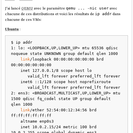
Déchiffrement au boot
:
J'ai lancé
QEMU
avec le paramètre
avec
qemu ... -nic user
chacune de ces distributions et voici les résultats de
dans
La machine contacte Tang
ip addr
chacune de ces VMs:
Tang utilise sa clé privée pour aider à déchiffrer
La passphrase LUKS est reconstituée
Ubuntu
:
Le disque est déverrouillé
Ce que Tang sait et ne sait pas
$ ip addr

1: lo: <LOOPBACK,UP,LOWER_UP> mtu 65536 qdisc 
noqueue state UNKNOWN group default qlen 1000

❌ Tang
ne connaît jamais
votre passphrase LUKS
link
/loopback 00:00:00:00:00:00 brd 
❌ Tang
ne stocke rien
concernant vos clés
00:00:00:00:00:00

✅ Tang fournit juste un service cryptographique (un
    inet 127.0.0.1/8 scope host lo

oracle de déchiffrement)
       valid_lft forever preferred_lft forever

✅ C'est un serveur
sans état
(stateless)
    inet6 ::1/128 scope host noprefixroute

C'est du chiffrement asymétrique avec un mécanisme appelé
       valid_lft forever preferred_lft forever

"network-bound disk encryption"
: le disque ne peut être
2: ens3: <BROADCAST,MULTICAST,UP,LOWER_UP> mtu 
déchiffré que si la machine peut contacter le serveur Tang
1500 qdisc fq_codel state UP group default 
sur le réseau.
qlen 1000

link
/ether 52:54:00:12:34:56 brd 
Claude Sonnet 4.5
ff:ff:ff:ff:ff:ff

    altname enp0s3

    inet 10.0.2.15/24 metric 100 brd 
10.0.2.255 scope global dynamic ens3
