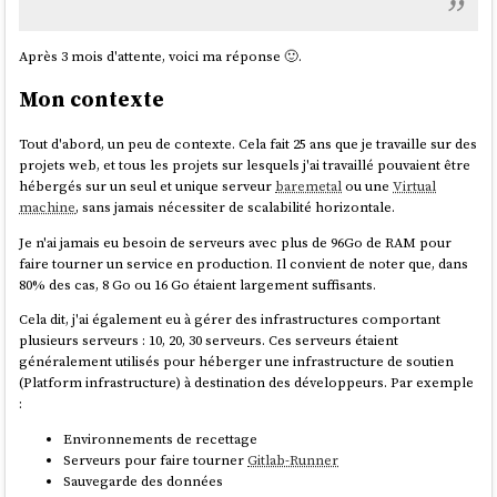
/etc/fstab

développeur ou mieux, sur des serveurs dédiés à cette fonction,
    fi

comme
Gitlab-Runner
…
fi

Après 3 mois d'attente, voici ma réponse 🙂.
Définitions proposées par
LLaMa
:
Mon contexte
# Why 10 instead default 60? see 
https://help.ubuntu.com/community/SwapFaq#:~:t
ext=a%20value%20of%20swappiness%3D10%20is%20re
Tout d'abord, un peu de contexte. Cela fait 25 ans que je travaille sur des
Baking
(ou "
Image Baking
") : Il s'agit de créer une image
commended

projets web, et tous les projets sur lesquels j'ai travaillé pouvaient être
de serveur prête à l'emploi, avec tous les logiciels et les
echo 10 | tee /proc/sys/vm/swappiness

hébergés sur un seul et unique serveur
baremetal
ou une
Virtual
configurations nécessaires déjà installés et configurés. Cette
echo "vm.swappiness=10" | tee -a 
machine
, sans jamais nécessiter de scalabilité horizontale.
image est ensuite utilisée pour déployer de nouveaux
serveurs, qui seront ainsi identiques et prêts à fonctionner
Je n'ai jamais eu besoin de serveurs avec plus de 96Go de RAM pour
immédiatement. L'avantage de cette approche est qu'elle
faire tourner un service en production. Il convient de noter que, dans
permet de réduire le temps de déploiement et d'assurer la
80% des cas, 8 Go ou 16 Go étaient largement suffisants.
cohérence des environnements.
Cela dit, j'ai également eu à gérer des infrastructures comportant
Frying
(ou "
Server Frying
") : Il s'agit de déployer un
plusieurs serveurs : 10, 20, 30 serveurs. Ces serveurs étaient
serveur "nu" et de le configurer et de l'installer à la volée,
généralement utilisés pour héberger une infrastructure de soutien
en utilisant des outils d'automatisation tels que Ansible,
(Platform infrastructure) à destination des développeurs. Par exemple
Puppet ou Chef. Cette approche permet de personnaliser la
:
configuration de chaque serveur en fonction des besoins
spécifiques de l'application ou du service.
Environnements de recettage
Serveurs pour faire tourner
Gitlab-Runner
Sauvegarde des données