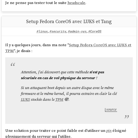
Je ne pense pas tester tout le suite
headscale
.
Setup Fedora CoreOS avec LUKS et Tang
#linux
,
#security
,
#admin-sys
,
#CoreOS
Il y a quelques jours, dans ma note "
Setup Fedora CoreOS avec LUKS et
TPM
", je disais :
Attention, j'ai découvert que cette méthode
n'est pas
sécurisée en cas de vol physique du serveur
!
Si un attaquant boot depuis un autre disque avec le même
firmware et le même kernel, il pourra extraire en clair la clé
LUKS
stockée dans le
TPM
🫣.
source
Une solution pour traiter ce point faible est d'utiliser un
pin
éloigné
physiquement du serveur qui l'utilise.