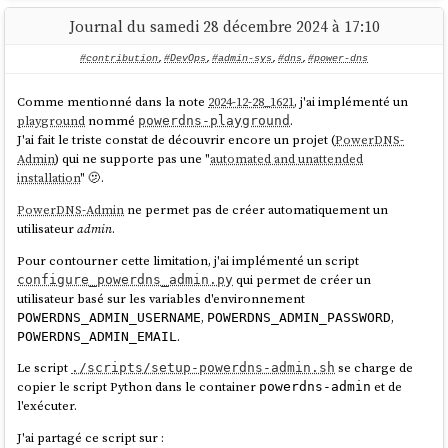
      POSTGRES_USER: miniflux

Journal du samedi 28 décembre 2024 à 17:10
      POSTGRES_PASSWORD: {{ 
.Env.MINIFLUX_POSTGRES_PASSWORD }}

#contribution
,
#DevOps
,
#admin-sys
,
#dns
,
#power-dns
    volumes:

      - postgres:/var/lib/postgresql/data/

Comme mentionné dans la note
2024-12-28_1621
, j'ai implémenté un
    healthcheck:

playground
nommé
.
powerdns-playground
      test: ['CMD', 'pg_isready']

J'ai fait le triste constat de découvrir encore un projet (
PowerDNS-
      interval: 10s

Admin
) qui ne supporte pas une "
automated and unattended
      start_period: 30s

installation
" 🫤.
Je sélectionne la dernière entrée « Manage as external ».
  miniflux:

PowerDNS-Admin
ne permet pas de créer automatiquement un
Ensuite :
    image: miniflux/miniflux:2.2.5

utilisateur
admin
.
    ports:

Pour contourner cette limitation, j'ai implémenté un script
    - 8080:8080

qui permet de créer un
configure_powerdns_admin.py
    environment:

utilisateur basé sur les variables d'environnement
      DATABASE_URL: postgres://miniflux:{{ 
,
,
POWERDNS_ADMIN_USERNAME
POWERDNS_ADMIN_PASSWORD
.Env.MINIFLUX_POSTGRES_PASSWORD 
.
POWERDNS_ADMIN_EMAIL
}}@postgres/miniflux?sslmode=disable

      RUN_MIGRATIONS: 1

Le script
se charge de
./scripts/setup-powerdns-admin.sh
      CREATE_ADMIN: 1

copier le script Python dans le container
et de
powerdns-admin
      ADMIN_USERNAME: johndoe

l'exécuter.
      ADMIN_PASSWORD: {{ 
.Env.MINIFLUX_ADMIN_PASSWORD }}

J'ai partagé ce script sur :