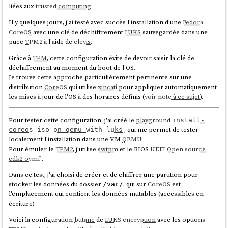
liées aux
trusted computing
.
Pour être précis, dans la configuration de ce playground, deux
pins
sont obligatoires pour déverrouiller automatiquement le volume : un
Il y quelques jours, j'ai testé avec succès l'installation d'une
Fedora
pin
tang
et un pin
TPM2
. Le nombre minimum de
pins
requis pour le
CoreOS
avec une clé de déchiffrement
LUKS
sauvegardée dans une
déverrouillage est défini par le paramètre
threshold
.
puce
TPM2
à l'aide de
clevis
.
clevis
, qui permet de configurer les pins et de gérer la récupération
Grâce à
TPM
, cette configuration évite de devoir saisir la clé de
de la passphrase à partir des
pins
, utilise l'algorithme
Shamir's secret
déchiffrement au moment du boot de l'OS.
sharing (SSS)
pour répartir le secret à plusieurs endroits.
Je trouve cette approche particulièrement pertinente sur une
distribution
CoreOS
qui utilise
zincati
pour appliquer automatiquement
Voici quelques scénarios de conditions de déverrouillage que
clevis
les mises à jour de l'OS à des horaires définis (
voir note à ce sujet
).
permet de configurer grâce à
SSS
:
TPM2 ou Tang serveur 1
Pour tester cette configuration, j'ai créé le
playground
install-
TPM2 et Tang serveur 1
, qui me permet de tester
coreos-iso-on-qemu-with-luks
Tang serveur 1 ou Tang serveur 2
localement l'installation dans une VM
QEMU
.
2 parmi Tang serveur 1, Tang serveur 2, Tang serveur 3
Pour émuler le
TPM2
, j'utilise
swtpm
et le BIOS
UEFI
Open source
...
edk2-ovmf
.
Si les conditions ne sont pas remplies,
systemd-ask-password
Dans ce test, j'ai choisi de créer et de chiffrer une partition pour
demande à l'utilisateur de saisir sa passphrase au clavier.
stocker les données du dossier
, qui sur
CoreOS
est
/var/
l'emplacement qui contient les données mutables (accessibles en
Je n'ai pas trouvé d'image
docker
officielle de
tang
. Toutefois, j'ai
écriture).
trouvé
ici
l'image non officielle
(son dépôt
padhihomelab/tang
Voici la configuration
butane
de
LUKS encryption
avec les options
GitHub :
https://github.com/padhi-homelab/docker_tang
).