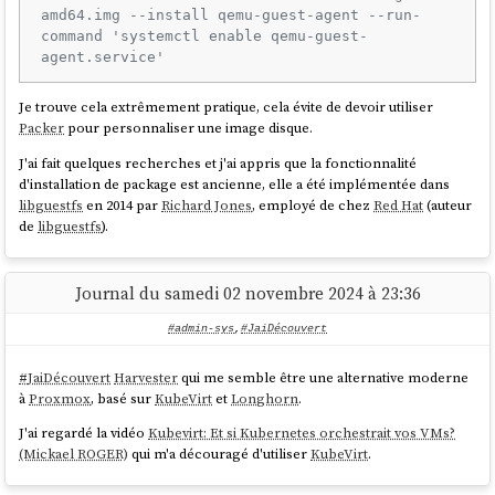
compose
en production comme un
Antipattern
.
amd64.img --install qemu-guest-agent --run-
command 'systemctl enable qemu-guest-
Si mes souvenirs sont bons, je me souviens que pour lui, la bonne
agent.service'
méthode conscistait à déclarer les états des containers à déployer avec
le module
Ansible
docker_container
(le lien est vers la version de 2018,
Je trouve cela extrêmement pratique, cela évite de devoir utiliser
depuis
ce module s'est grandement amélioré
).
Packer
pour personnaliser une image disque.
Je n'ai pas eu plus d'explications 🙁.
J'ai fait quelques recherches et j'ai appris que la fonctionnalité
Ensuite, j'ai ajouté les
DNS Records
suivants :
J'ai essayé d'imaginer ses motivations.
d'installation de package est ancienne, elle a été implémentée dans
libguestfs
en 2014 par
Richard Jones
, employé de chez
Red Hat
(auteur
J'en ai trouvé une que je ne trouve pas très pertinente :
testscaleway.stephane-klein.info.	1	
de
libguestfs
).
IN	NS	ns1.dom.scw.cloud.

Uplodaer un fichier
en production
docker-compose.yml
testscaleway.stephane-klein.info.	1	
pour ensuite lancer des fonctions distantes sur celui-ci est
moins performant que manipuler
à distance.
Journal du samedi 02 novembre 2024 à 23:36
docker-engine
J'en ai imaginé une valable :
Vérification :
#admin-sys
,
#JaiDécouvert
En déclarant la configuration de services
Docker
uniquement
#
JaiDécouvert
Harvester
qui me semble être une alternative moderne
dans le rôle
Ansible
cela garantit qu'aucun développeur n'ira
$ dig NS testscaleway.stephane-klein.info 
à
Proxmox
, basé sur
KubeVirt
et
Longhorn
.
modifier et manipuler directement le fichier
docker-
+short

sur le serveur de production.
compose.yml
ns0.dom.scw.cloud.

J'ai regardé la vidéo
Kubevirt: Et si Kubernetes orchestrait vos VMs?
(Mickael ROGER)
qui m'a découragé d'utiliser
KubeVirt
.
Je trouve que c'est un très bon argument 👍️.
Cependant, cette méthode a à mes yeux les inconvénients suivants :