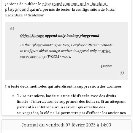
Je viens de publier le
playground
append-only-backup-
source
qui m'a permis de tester la configuration de
bucket
playground
Backblaze
et
Scaleway
.
#
JaiDécouvert
aussi que depuis le kernel
, les fichiers de
swap
sont
2.6
aussi rapides que les partitions de
swap
:
Object Storage
append-only backup playground
In this "playground" repository, I explore different methods
to configure object storage services in append-only or
write-
Definitely not. With the 2.6 kernel, "a swap file is just as
once-read-many
(WORM) mode.
fast as a swap partition."
source
source
J'ai testé deux méthodes qui interdisent la suppression des données :
Suite à ces apprentissages, j'ai configuré et activé un
swap
de
sur la
2G
VM
Scaleway
équipée de
de RAM, avec le paramètre
DEV1-L
4G
La première, basée sur une clé d'accès avec des droits
1.
swappiness
réglé à
.
10
limités : l'interdiction de supprimer des fichiers. Si un attaquant
parvient à s'infiltrer sur un serveur qui effectue des
J'ai relancé mon test
Grafana k6
et je n'ai constaté plus aucun
freeze
, je
sauvegardes, la clé ne lui permettra pas d'effacer les anciennes
n'ai pas perdu l'accès au serveur.
sauvegardes.
La seconde méthode plus stricte utilise la fonctionnalité
2.
Journal du vendredi 07 février 2025 à 14:03
De plus, probablement grâce au paramètre
fixé à
, j'ai
swappiness
10
object lock
en mode
ou
.
GOVERNANCE
COMPLIANCE
observé que le
swap
n'a pas été utilisé pendant le test.