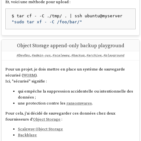
Et, voici une méthode pour upload :
24GB

Features
       16GB      4GB            
...
32GB

$ tar cf - -C ./tmp/ . | ssh ubuntu@myserver 
Choose the format of the dump for each database
       24GB      5GB            
"sudo tar xf - -C /foo/bar/"
...
48GB

Dump databases concurrently
       32GB      6GB            
...
64GB

Purge based on age and number of dumps to keep
       64GB      8GB           
Object Storage append-only backup playground
Dump from a hot standby by pausing replication
128GB

replay
#DevOps
,
#admin-sys
,
#scaleway
,
#backup
,
#archive
,
#playground
      128GB     11GB           
Encrypt and decrypt dumps and other files
256GB

Upload and download dumps to S3, GCS, Azure,
      256GB     16GB           
Pour un projet, je dois mettre en place un système de sauvegarde
B2 or a remote host with SFTP
512GB

sécurisé (
WORM
).
      512GB     23GB             
Ici, "sécurisé" signifie :
source
1TB

qui empêche la suppression accidentelle ou intentionnelle des
        1TB     32GB             
données ;
2TB

une protection contre les
ransomwares
.
        2TB     46GB             
Je souhaite :
4TB

Pour cela, j'ai décidé de sauvegarder ces données chez deux
Créer et publier un
playground
pour tester
pg_back
        4TB     64GB             
fournisseurs d'
Object Storage
:
Si le résultat est positif, alors je souhaite ajouter une note en
8TB

introduction de
pour inviter à ne
restic-pg_dump-docker
        8TB     91GB            
Scaleway Object Storage
pas utiliser ce projet et renvoyer les lecteurs vers le projet
Backblaze
pg_back
.