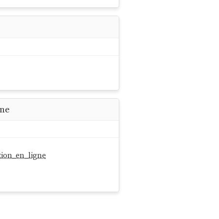
gne
tion_en_ligne