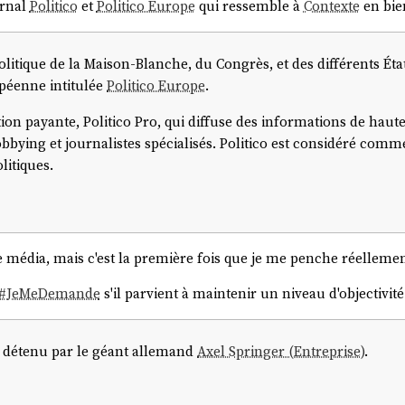
urnal
Politico
et
Politico Europe
qui ressemble à
Contexte
en bien
é politique de la Maison-Blanche, du Congrès, et des différents Ét
opéenne intitulée
Politico Europe
.
on payante, Politico Pro, qui diffuse des informations de haute 
 lobbying et journalistes spécialisés. Politico est considéré co
litiques.
e média, mais c'est la première fois que je me penche réellement
#
JeMeDemande
s'il parvient à maintenir un niveau d'objectivité 
est détenu par le géant allemand
Axel Springer (Entreprise)
.