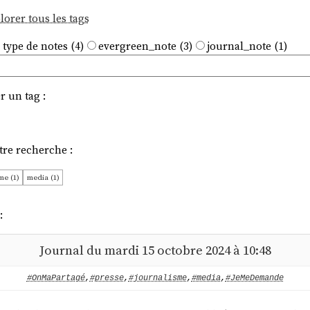
lorer tous les tags
 type de notes (4)
evergreen_note (3)
journal_note (1)
r un tag :
tre recherche :
me (1)
media (1)
:
Journal du mardi 15 octobre 2024 à 10:48
#OnMaPartagé
,
#presse
,
#journalisme
,
#media
,
#JeMeDemande