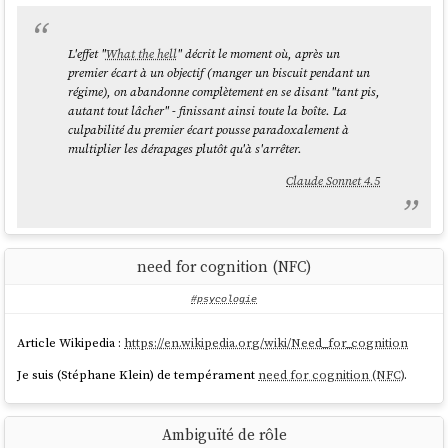
L'effet "
What the hell
" décrit le moment où, après un
premier écart à un objectif (manger un biscuit pendant un
régime), on abandonne complètement en se disant "tant pis,
autant tout lâcher" - finissant ainsi toute la boîte. La
culpabilité du premier écart pousse paradoxalement à
multiplier les dérapages plutôt qu'à s'arrêter.
Claude Sonnet 4.5
need for cognition (NFC)
#psycologie
Article Wikipedia :
https://en.wikipedia.org/wiki/Need_for_cognition
Je suis (Stéphane Klein) de tempérament
need for cognition (NFC)
.
Ambiguïté de rôle