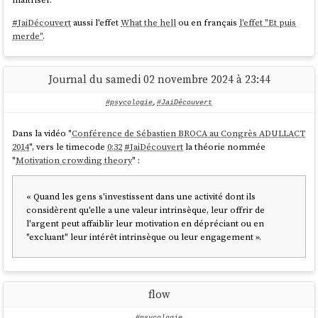
#
JaiDécouvert
aussi l'effet
What the hell
ou en français
l'effet "Et puis
merde"
.
Journal du samedi 02 novembre 2024 à 23:44
#psycologie
,
#JaiDécouvert
Dans la vidéo "
Conférence de Sébastien BROCA au Congrès ADULLACT
2014
", vers le timecode
0:32
#
JaiDécouvert
la théorie nommée
"
Motivation crowding theory
" :
« Quand les gens s'investissent dans une activité dont ils
considèrent qu'elle a une valeur intrinsèque, leur offrir de
l'argent peut affaiblir leur motivation en dépréciant ou en
"excluant" leur intérêt intrinsèque ou leur engagement ».
flow
#psycologie