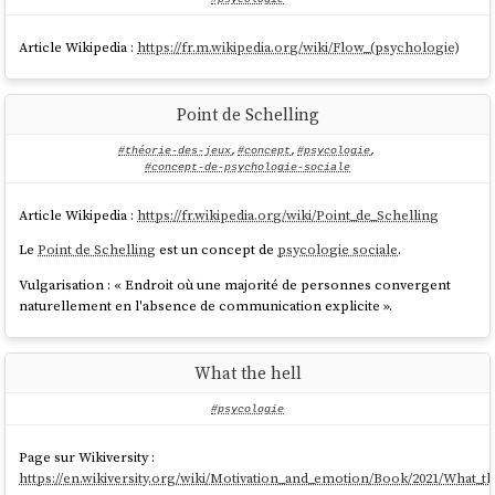
Article Wikipedia :
https://fr.m.wikipedia.org/wiki/Flow_(psychologie)
Point de Schelling
#théorie-des-jeux
,
#concept
,
#psycologie
,
#concept-de-psychologie-sociale
Article Wikipedia :
https://fr.wikipedia.org/wiki/Point_de_Schelling
Le
Point de Schelling
est un concept de
psycologie sociale
.
Vulgarisation : « Endroit où une majorité de personnes convergent
naturellement en l'absence de communication explicite ».
What the hell
#psycologie
Page sur Wikiversity :
https://en.wikiversity.org/wiki/Motivation_and_emotion/Book/2021/What_th