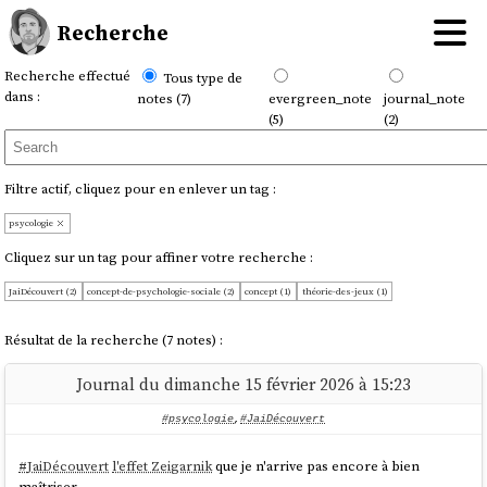
Recherche
Recherche effectué
Tous type de
dans :
notes (7)
evergreen_note
journal_note
(5)
(2)
Filtre actif, cliquez pour en enlever un tag :
psycologie
Cliquez sur un tag pour affiner votre recherche :
JaiDécouvert (2)
concept-de-psychologie-sociale (2)
concept (1)
théorie-des-jeux (1)
Résultat de la recherche (7 notes) :
Journal du dimanche 15 février 2026 à 15:23
#psycologie
,
#JaiDécouvert
#
JaiDécouvert
l'effet Zeigarnik
que je n'arrive pas encore à bien
maîtriser.