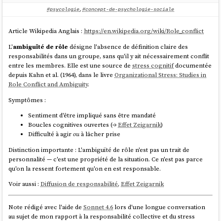
#psycologie
,
#concept-de-psychologie-sociale
Article Wikipedia Anglais :
https://en.wikipedia.org/wiki/Role_conflict
L'
ambiguïté de rôle
désigne l'absence de définition claire des
responsabilités dans un groupe, sans qu'il y ait nécessairement conflit
entre les membres. Elle est une source de
stress cognitif
documentée
depuis Kahn et al. (1964), dans le livre
Organizational Stress: Studies in
Role Conflict and Ambiguity
.
Symptômes :
Sentiment d'être impliqué sans être mandaté
Boucles cognitives ouvertes (→
Effet Zeigarnik
)
Difficulté à agir
ou
à lâcher prise
Distinction importante : L'ambiguïté de rôle n'est pas un trait de
personnalité — c'est une propriété de la situation. Ce n'est pas parce
qu'on la ressent fortement qu'on en est responsable.
Voir aussi :
Diffusion de responsabilité
,
Effet Zeigarnik
Note rédigé avec l'aide de
Sonnet 4.6
lors d'une longue conversation
au sujet de mon rapport à la responsabilité collective et du stress