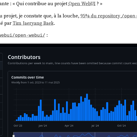
ante : « Qui contribue au projet
Open WebUI
? »
u projet, je constate que, à la louche,
95% du repository
/open
sé par
Tim Jaeryang Baek
.
:
webui/open-webui/