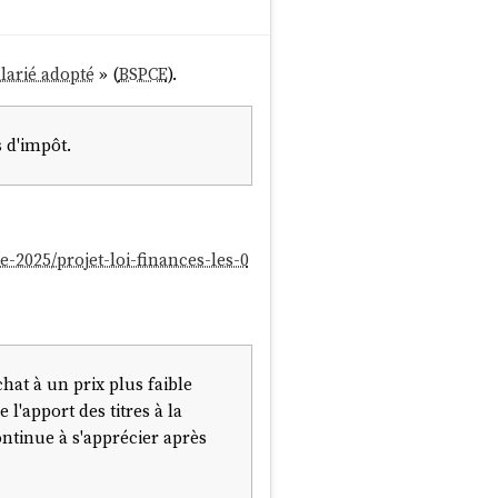
alarié adopté
» (
BSPCE
).
s d'impôt.
2025/projet-loi-finances-les-0
hat à un prix plus faible
l'apport des titres à la
continue à s'apprécier après