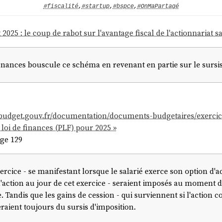
#fiscalité
,
#startup
,
#bspce
,
#OnMaPartagé
2025 : le coup de rabot sur l'avantage fiscal de l'actionnariat s
e finances bouscule ce schéma en revenant en partie sur le sursi
budget.gouv.fr/documentation/documents-budgetaires/exercice-
e loi de finances (PLF) pour 2025 »
age 129
rcice - se manifestant lorsque le salarié exerce son option d'ac
'action au jour de cet exercice - seraient imposés au moment de 
e. Tandis que les gains de cession - qui surviennent si l'action 
eraient toujours du sursis d'imposition.