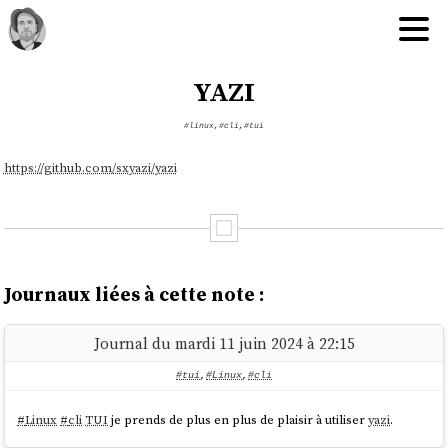
yazi
#linux
,
#cli
,
#tui
https://github.com/sxyazi/yazi
Journaux liées à cette note :
Journal du mardi 11 juin 2024 à 22:15
#tui
,
#Linux
,
#cli
#
Linux
#
cli
TUI
je prends de plus en plus de plaisir à utiliser
yazi
.