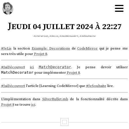
Jeudi 04 juillet 2024 à 22:27
#iteration
,
#JeLis
,
#JaiDécouvert
,
#JeSouhaite
#
JeLis
la section
Example: Decorations
de
CodeMirror
qui je pense me
sera très utile pour
Projet 8
.
#
JaiDécouvert
ici
. Je pense devoir utiliser
MatchDecorator
pour implémenter
Projet 8
.
MatchDecorator
#
JaiDécouvert
l'article [Learning CodeMirror] que
#
JeSouhaite
lire.
L'implémentation dans
SilverBullet.mb
de la fonctionnalité décrite dans
Projet 8
se trouve
ici
.