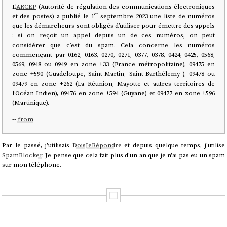
L’
ARCEP
(Autorité de régulation des communications électroniques
et des postes) a publié le 1ᵉʳ septembre 2023 une liste de numéros
que les démarcheurs sont obligés d’utiliser pour émettre des appels
: si on reçoit un appel depuis un de ces numéros, on peut
considérer que c’est du spam. Cela concerne les numéros
commençant par 0162, 0163, 0270, 0271, 0377, 0378, 0424, 0425, 0568,
0569, 0948 ou 0949 en zone +33 (France métropolitaine), 09475 en
zone +590 (Guadeloupe, Saint-Martin, Saint-Barthélemy ), 09478 ou
09479 en zone +262 (La Réunion, Mayotte et autres territoires de
l’Océan Indien), 09476 en zone +594 (Guyane) et 09477 en zone +596
(Martinique).
--
from
Par le passé, j'utilisais
DoisJeRépondre
et depuis quelque temps, j'utilise
SpamBlocker
. Je pense que cela fait plus d'un an que je n'ai pas eu un spam
sur mon téléphone.