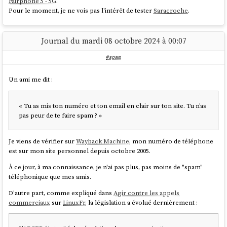
Fairphone 5 - 5G
.
Pour le moment, je ne vois pas l'intérêt de tester
Saracroche
.
Journal du mardi 08 octobre 2024 à 00:07
#spam
Un ami me dit :
« Tu as mis ton numéro et ton email en clair sur ton site. Tu n’as
pas peur de te faire spam ? »
Je viens de vérifier sur
Wayback Machine
, mon numéro de téléphone
est sur mon site personnel depuis octobre 2005.
À ce jour, à ma connaissance, je n'ai pas plus, pas moins de "spam"
téléphonique que mes amis.
D'autre part, comme expliqué dans
Agir contre les appels
commerciaux
sur
LinuxFr
, la législation a évolué dernièrement :