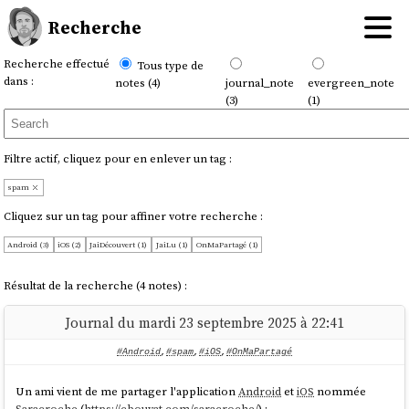
Recherche
Recherche effectué
Tous type de
dans :
notes (4)
journal_note
evergreen_note
(3)
(1)
Filtre actif, cliquez pour en enlever un tag :
spam
Cliquez sur un tag pour affiner votre recherche :
Android (3)
iOS (2)
JaiDécouvert (1)
JaiLu (1)
OnMaPartagé (1)
Résultat de la recherche (4 notes) :
Journal du mardi 23 septembre 2025 à 22:41
#Android
,
#spam
,
#iOS
,
#OnMaPartagé
Un ami vient de me partager l'application
Android
et
iOS
nommée
Saracroche
(
https://cbouvat.com/saracroche/
) :