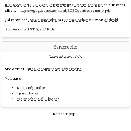
#
JaiDécouvert
EGBG Anti-Telemarketing Contre-scénario
et leur super
affiche :
https://egbg.home.xs4all.nl/EGBGcontrescenario.pdf
J'ai remplacé
DoisJeRépondre
par
SpamBlocker
sur mon
Android
.
#
JaiDécouvert
STIR/SHAKEN
Saracroche
#spam
,
#Android
,
#iOS
Site officiel :
https://cbouvat.com/saracroche/
Voir aussi :
DoisJeRépondre
SpamBlocker
Yet Another Call Blocker
Dernière page.