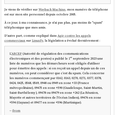
Je viens de vérifier sur
Wayback Machine
, mon numéro de téléphone
est sur mon site personnel depuis octobre 2005.
À ce jour, à ma connaissance, je n'ai pas plus, pas moins de "spam"
téléphonique que mes amis.
D'autre part, comme expliqué dans
Agir contre les appels
commerciaux
sur
LinuxFr
, la législation a évolué dernièrement :
L’
ARCEP
(Autorité de régulation des communications
électroniques et des postes) a publié le 1ᵉʳ septembre 2023 une
liste de numéros que les démarcheurs sont obligés d’utiliser
pour émettre des appels : si on reçoit un appel depuis un de ces
numéros, on peut considérer que c’est du spam. Cela concerne
les numéros commençant par 0162, 0163, 0270, 0271, 0377, 0378,
0424, 0425, 0568, 0569, 0948 ou 0949 en zone +33 (France
métropolitaine), 09475 en zone +590 (Guadeloupe, Saint-Martin,
Saint-Barthélemy ), 09478 ou 09479 en zone +262 (La Réunion,
Mayotte et autres territoires de l’Océan Indien), 09476 en zone
+594 (Guyane) et 09477 en zone +596 (Martinique).
--
from