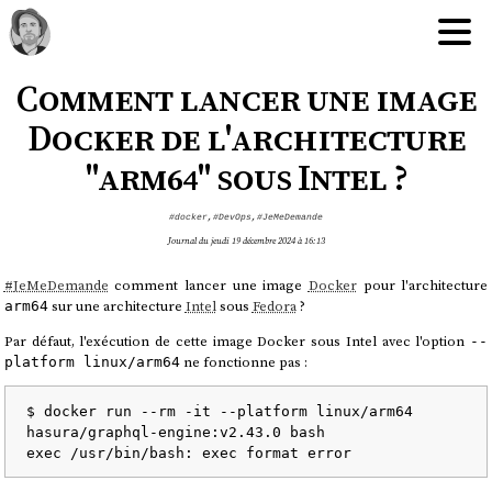
Comment lancer une image
Docker de l'architecture
"arm64" sous Intel ?
#docker
,
#DevOps
,
#JeMeDemande
Journal du jeudi 19 décembre 2024 à 16:13
#
JeMeDemande
comment lancer une image
Docker
pour l'architecture
sur une architecture
Intel
sous
Fedora
?
arm64
Par défaut, l'exécution de cette image Docker sous Intel avec l'option
--
ne fonctionne pas :
platform linux/arm64
$ docker run --rm -it --platform linux/arm64 
hasura/graphql-engine:v2.43.0 bash
