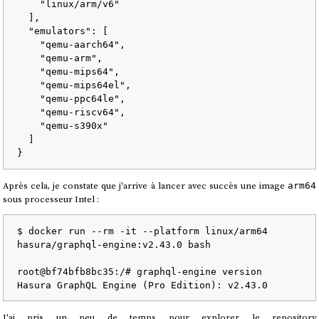
    "linux/arm/v6"

  ],

  "emulators": [

    "qemu-aarch64",

    "qemu-arm",

    "qemu-mips64",

    "qemu-mips64el",

    "qemu-ppc64le",

    "qemu-riscv64",

    "qemu-s390x"

  ]

Après cela, je constate que j'arrive à lancer avec succès une image
arm64
sous processeur Intel :
$ docker run --rm -it --platform linux/arm64 
hasura/graphql-engine:v2.43.0 bash

root@bf74bfb8bc35:/# graphql-engine version

J'ai pris un peu de temps pour explorer le repository