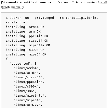
J'ai consulté et suivi la documentation Docker officielle suivante :
Install
QEMU manually
.
$ docker run --privileged --rm tonistiigi/binfmt -
-install all

installing: arm64 OK

installing: arm OK

installing: ppc64le OK

installing: riscv64 OK

installing: mips64le OK

installing: s390x OK

installing: mips64 OK

{

  "supported": [

    "linux/amd64",

    "linux/arm64",

    "linux/riscv64",

    "linux/ppc64le",

    "linux/s390x",

    "linux/386",

    "linux/mips64le",

    "linux/mips64",

    "linux/arm/v7",
