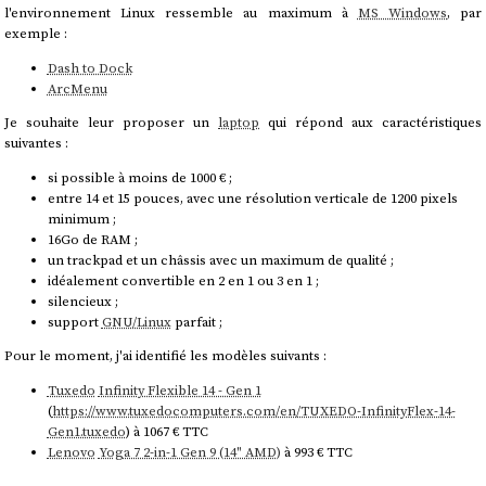
l'environnement Linux ressemble au maximum à
MS Windows
, par
exemple :
Dash to Dock
ArcMenu
Je souhaite leur proposer un
laptop
qui répond aux caractéristiques
suivantes :
si possible à moins de 1000 € ;
entre 14 et 15 pouces, avec une résolution verticale de 1200 pixels
minimum ;
16Go de RAM ;
un trackpad et un châssis avec un maximum de qualité ;
idéalement convertible en 2 en 1 ou 3 en 1 ;
silencieux ;
support
GNU/Linux
parfait ;
Pour le moment, j'ai identifié les modèles suivants :
Tuxedo
Infinity Flexible 14 - Gen 1
(
https://www.tuxedocomputers.com/en/TUXEDO-InfinityFlex-14-
Gen1.tuxedo
) à 1067 € TTC
Lenovo
Yoga 7 2-in-1 Gen 9 (14" AMD)
à 993 € TTC