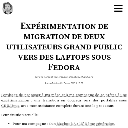
Expérimentation de
migration de deux
utilisateurs grand public
vers des laptops sous
Fedora
#projet
,
#desktop
,
#linux-desktop
,
#hardware
Journal du lundi 17 mars 2025 à 12:25
J'envisage de proposer à ma mère et à ma compagne de se prêter à une
expérimentation
: une transition en douceur vers des portables sous
GNU/Linux
, avec mon assistance complète durant tout le processus.
Leur situation actuelle :
Pour ma compagne : d'un
Macbook Air 13" 3ième génération
,