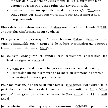
modèle de 2015, acheté en 2018 à moins de 1000 €, qui tourne bien
entendu sous
MacOS
. Usage principal : navigation web.
Pour ma maman : un laptop de plus de 10 ans sous
MS Windows
.
Usage principal :
Microsoft Word
,
Microsoft Excel
, impression,
navigation web.
Choix de la distribution Linux : une
Fedora
version n-1 (voir la note
2024-01-
29
pour plus d'informations sur ce choix).
Plus précisément, j'envisage d'utiliser l'édition
Fedora Silverblue
, une
variante immutable (ou « atomic ») de
Fedora Workstation
qui propose
l'environnement de bureau
GNOME
.
Je souhaite configurer et rendre très facilement accessibles les
applications
Signal
et
RustDesk
:
Signal
pour facilement échanger avec moi en cas de difficulté ;
RustDesk
pour me permettre de prendre directement le contrôle
du desktop à distance, pour les aider.
Pour ma maman, je souhaite lui faire tester
Libre Office
. Pour éviter de la
perturber avec les formats de fichier, je souhaite configurer
Libre Office
pour qu'il enregistre par défaut au format de
Microsoft Word
et
Microsoft
Excel
.
Je souhaite installer quelques extensions
GNOME
pour que