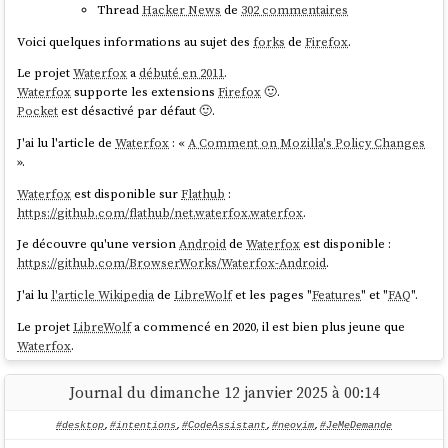
Thread
Hacker News
de
302 commentaires
klein.info

ssh_pwauth: 
true
Voici quelques informations au sujet des
forks
de
Firefox
.
EOF

Le projet
Waterfox
a
débuté en 2011
.
Waterfox
supporte les extensions
Firefox
🙂.
Pocket
est désactivé par défaut 🙂.
Lancement de la
VM
avec :
J'ai lu l'article de
Waterfox
: «
A Comment on Mozilla's Policy Changes
accélération graphique
».
configuration d'une interface réseau virtuelle avec la
redirection d'un port
ssh
Waterfox
est disponible sur
Flathub
:
partage d'un dossier entre l'hôte et la
VM
https://github.com/flathub/net.waterfox.waterfox
.
Je découvre qu'une version
Android
de
Waterfox
est disponible :
$ qemu-system-x86_64 \

https://github.com/BrowserWorks/Waterfox-Android
.
    -m 8G \

    -smp 4 \

J'ai lu
l'article Wikipedia
de
LibreWolf
et les pages "
Features
" et "
FAQ
".
    -enable-kvm \

    -drive file=fedora-working-
Le projet
LibreWolf
a commencé en 2020, il est bien plus jeune que
layer.qcow2,format=qcow2 \

Waterfox
.
    -device virtio-vga-gl \

#
JaiDécouvert
IronFox
(
https://gitlab.com/ironfox-oss/IronFox/
)
    -display gtk,gl=on \

Journal du dimanche 12 janvier 2025 à 00:14
    -nic user,hostfwd=tcp::2222-:22 \

J'ai installé LibreWolf sous Fedora
:
    -drive file=cloud-init.img,format=raw \

#desktop
,
#intentions
,
#CodeAssistant
,
#neovim
,
#JeMeDemande
    -fsdev 