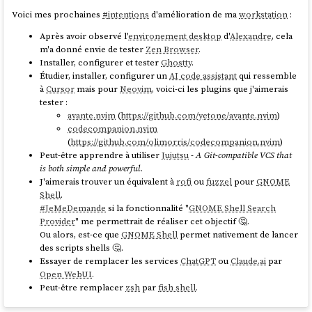
$ curl -fsSL 
local
,
id
=fsdev0,path=$(
pwd
)/shared/,security_m
Voici mes prochaines
#
intentions
d'amélioration de ma
workstation
:
https://repo.librewolf.net/librewolf.repo | 
odel=mapped-file \

pkexec 
tee
 /etc/yum.repos.d/librewolf.repo

    -device virtio-9p-
Après avoir observé l'
environement desktop
d'
Alexandre
, cela
$ 
sudo
m'a donné envie de tester
Zen Browser
.
Installer, configurer et tester
Ghostty
.
Le site web du projet
LibreWolf
m'a inspiré davantage confiance que
Étudier, installer, configurer un
AI code assistant
qui ressemble
Waterfox
.
à
Cursor
mais pour
Neovim
, voici-ci les plugins que j'aimerais
tester :
Suite à cela, j'ai décidé de migrer vers
LibreWolf
.
avante.nvim
(
https://github.com/yetone/avante.nvim
)
codecompanion.nvim
Commande pour définir
LibreWolf
comme navigateur par défaut sous
(
https://github.com/olimorris/codecompanion.nvim
)
Fedora
:
Peut-être apprendre à utiliser
Jujutsu
-
A Git-compatible VCS that
is both simple and powerful
.
$ xdg-settings 
set
 default-web-browser 
Cette
VM
est accessible via
ssh
, comme avec
Vagrant
:
J'aimerais trouver un équivalent à
rofi
ou
fuzzel
pour
GNOME
Shell
.
#
JeMeDemande
si la fonctionnalité "
GNOME Shell Search
$ ssh-keygen -R 
"[localhost]:2222"
Provider
" me permettrait de réaliser cet objectif 🤔.
$ ssh -o StrictHostKeyChecking=no -p 2222 
Ou alors, est-ce que
GNOME Shell
permet nativement de lancer
fedora@localhost

des scripts shells 🤔.
Warning: Permanently added 
'[localhost]:2222'
Essayer de remplacer les services
ChatGPT
ou
Claude.ai
par
(ED25519) to the list of known hosts.

Open WebUI
.
Peut-être remplacer
zsh
par
fish shell
.
Et voici comment à partir de la VM je peux monter le dossier partagé :