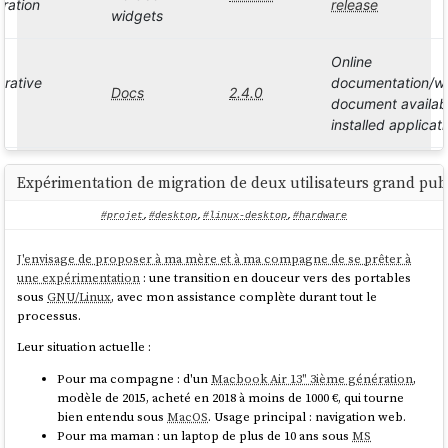
oration
release
widgets
Online
orative
documentation/w
Docs
2.4.0
document availabl
installed applicat
CryptPad
ft.
For the most rece
m editor
2024.9.0
Expérimentation de migration de deux utilisateurs grand publ
diagrams.net
release
#projet
,
#desktop
,
#linux-desktop
,
#hardware
management
Nextcloud
30.0.6
Nextcloud 30
J'envisage de proposer à ma mère et à ma compagne de se prêter à
une expérimentation
: une transition en douceur vers des portables
Online documenta
sous
GNU/Linux
, avec mon assistance complète durant tout le
OX App
available from wit
ware
8.35
processus.
Suite
installed applicati
Additional resour
Leur situation actuelle :
Pour ma compagne : d'un
Macbook Air 13" 3ième génération
,
edge
For the most rece
modèle de 2015, acheté en 2018 à moins de 1000 €, qui tourne
XWiki
16.10.5
ement
release
bien entendu sous
MacOS
. Usage principal : navigation web.
Pour ma maman : un laptop de plus de 10 ans sous
MS