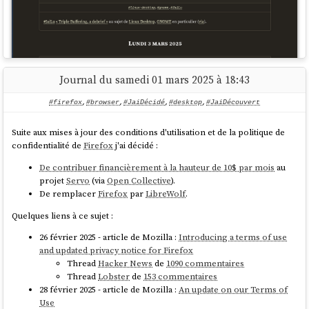
users
:

  - name: fedora

    plain_text_passwd: password

    lock_passwd: 
false
    shell: /bin/bash

sudo
: ALL=(ALL) NOPASSWD:ALL

Journal du samedi 01 mars 2025 à 18:43
Pour réaliser cela, je me base sur les fichiers CSS et le contenu des
    ssh_authorized_keys:

issues du projet
firefox-csshacks
.
      - ssh-rsa 
#firefox
,
#browser
,
#JaiDécidé
,
#desktop
,
#JaiDécouvert
AAAAB3NzaC1yc2EAAAADAQABAAACAQDEzyNFlEuHIlewK0
B8B0uAc9Q3JKjzi7myUMhvtB3JmA2BqHfVHyGimuAajSka
Suite aux mises à jour des conditions d'utilisation et de la politique de
emjvIlWZ3IFddf0UibjOfmQH57/faxcNEino+6uPRjs0pF
confidentialité de
Firefox
j'ai décidé :
H8sNKWAaPX1qYqOFhB3m+om0hZDeQCyZ1x1R6m+B0VJHWQ
3pxFaxQvL/K+454AmIWB0b87MMHHX0UzUja5D6sHYscHo5
De contribuer financièrement à la hauteur de 10$ par mois
au
7rzJI1fc66+AFz4fcRd/z+sUsDlLSIOWfVNuzXuGpKYuG+
projet
Servo
(via
Open Collective
).
VW9moiMTUo8gTE9Nam6V2uFwv2w3NaOs/2KL+PpbY662v+
De remplacer
Firefox
par
LibreWolf
.
iIB2Yyl4EP1JgczShOoZkLatnw823nD1muC8tYODxVq7Xf
7pM/NSCf3GPCXtxoOEqxprLapIet0uBSB4oNZhC9h7K/1M
Quelques liens à ce sujet :
EaBGbU+E2J5/5hURYDmYXy6KZWqrK/OEf4raGqx1bsaWcO
26 février 2025 - article de Mozilla :
Introducing a terms of use
NOfIVXbj3zXTUobsqSkyCkkR3hJbf39JZ8/6ONAJS/3O+w
and updated privacy notice for Firefox
FZknFJYmaRPuaWiLZxRj5/gw01vkNVMrogOIkQtzNDB6fh
Thread
Hacker News
de
1090 commentaires
2q27ghSRkAkM8EVqkW21WkpB7y16Vzva4KSZgQcFcyxUTq
Thread
Lobster
de
153 commentaires
G414fP+/V38aCopGpqB6XjnvyRorPHXjm2ViVWbjxmBSQ9
28 février 2025 - article de Mozilla :
An update on our Terms of
aK0+2MeKA9WmHN0QoBMVRPrN6NBa3z20z1kMQ/qlRXiDFO
Use
EkuW4C1n2KTVNd6IOGE8AufQ== contact@stephane-