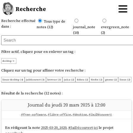
Recherche
Recherche effectué
Tous type de
dans :
notes (12)
journal_note
evergreen_note
(10)
(2)
Filtre actif, cliquez pour en enlever un tag :
desktop
Cliquez sur un tag pour affiner votre recherche :
linux-desktop (4)
JaiDécouvert (3)
browser (3)
JaiLu (2)
fedora (2)
firefox (2)
gnome (2)
linux (2)
CodeAssistant (1)
JaiDécidé (1)
JeMeDemande (1)
OnMaPartagé (1)
asCode (1)
browser-extension (1)
free-software (1)
hardware (1)
html (1)
intentions (1)
libre-office (1)
Résultat de la recherche (12 notes) :
neovim (1)
projet (1)
upgrade (1)
Journal du jeudi 20 mars 2025 à 12:00
#free-software
,
#libre-office
,
#desktop
,
#JaiDécouvert
En rédigeant la note
2025-03-20_1020
,
#
JaiDécouvert
ici
le projet