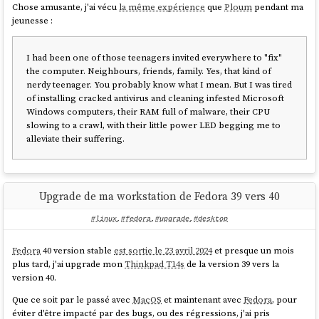
Chose amusante, j'ai vécu
la même expérience
que
Ploum
pendant ma
jeunesse :
I had been one of those teenagers invited everywhere to "fix"
the computer. Neighbours, friends, family. Yes, that kind of
nerdy teenager. You probably know what I mean. But I was tired
of installing cracked antivirus and cleaning infested Microsoft
Windows computers, their RAM full of malware, their CPU
slowing to a crawl, with their little power LED begging me to
alleviate their suffering.
Upgrade de ma workstation de Fedora 39 vers 40
#linux
,
#fedora
,
#upgrade
,
#desktop
Fedora
40 version stable
est sortie le 23 avril 2024
et presque un mois
plus tard, j'ai upgrade mon
Thinkpad T14s
de la version 39 vers la
version 40.
Que ce soit par le passé avec
MacOS
et maintenant avec
Fedora
, pour
éviter d'être impacté par des bugs, ou des régressions, j'ai pris