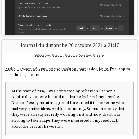
Journal du dimanche 20 octobre 2024 à 21:47
#desktop
,
#linux
,
#linux-desktop
,
#JaiLu
#
JaiLu
20 years of Linux on the Desktop (part 1)
de
Ploum
, j'y ai appris
des choses, comme :
Je ne comprends pas, les raccourcis
et
ne
Super + ➡️
Super + ⬅️
At the start of 2004, I was contacted by Sébastien Bacher, a
semblent pas fonctionner.
Debian developer who told me that he had read my "Perfect
Desktop" essay months ago and forwarded it to someone who
À la lecture du README de l'extension
, je constate qu'elle propose
had very similar ideas. And lots of money. So much money that
beaucoup de petites astuces. Je vais essayer de les apprendre au fur et
they were already secretly working on it and, now that it was
à mesure.
starting to take shape, they were interested in my feedback
about the very alpha version.