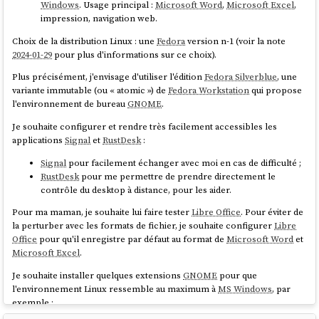
Windows
. Usage principal :
Microsoft Word
,
Microsoft Excel
,
Univention's
 & IAM
Nubus
1.5.1
impression, navigation web.
documentation we
Choix de la distribution Linux : une
Fedora
version n-1 (voir la note
2024-01-29
pour plus d'informations sur ce choix).
t
For the most rece
OpenProject
15.4.0
ement
release
Plus précisément, j'envisage d'utiliser l'édition
Fedora Silverblue
, une
variante immutable (ou « atomic ») de
Fedora Workstation
qui propose
For the most rece
l'environnement de bureau
GNOME
.
onferencing
Jitsi
2.0.9955
release
Je souhaite configurer et rendre très facilement accessibles les
applications
Signal
et
RustDesk
:
Online documenta
Signal
pour facilement échanger avec moi en cas de difficulté ;
available from wit
ice
Collabora
24.04.12.4
RustDesk
pour me permettre de prendre directement le
installed applicati
contrôle du desktop à distance, pour les aider.
Additional resour
Pour ma maman, je souhaite lui faire tester
Libre Office
. Pour éviter de
la perturber avec les formats de fichier, je souhaite configurer
Libre
e
Office
pour qu'il enregistre par défaut au format de
Microsoft Word
et
Microsoft Excel
.
Je souhaite installer quelques extensions
GNOME
pour que
l'environnement Linux ressemble au maximum à
MS Windows
, par
exemple :