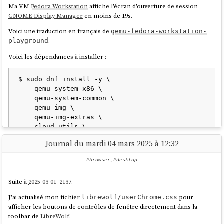
Ma VM
Fedora Workstation
affiche l'écran d'ouverture de session
GNOME Display Manager
en moins de 19s.
Voici une traduction en français de
qemu-fedora-workstation-
.
playground
Voici les dépendances à installer :
$ sudo dnf install -y \

    qemu-system-x86 \

    qemu-system-common \

    qemu-img \

    qemu-img-extras \

    cloud-utils \

    mesa-dri-drivers \

Journal du mardi 04 mars 2025 à 12:32
#browser
,
#desktop
Pour simplifier, la méthode que je présente est basée uniquement sur
QEMU
.
Suite à
2025-03-01_2137
.
Je télécharge la version 41 de
Fedora
dans sa
version "cloud"
:
J'ai actualisé mon fichier
pour
librewolf/userChrome.css
afficher les boutons de contrôles de fenêtre directement dans la
toolbar de
LibreWolf
.
$ wget 