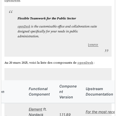
openDesk
.
Flexible Teamwork for the Public Sector
openDesk
is the customisable office and collaboration suite
designed specifically for your needs in public
administration.
source
Au 20 mars 2025, voici la liste des composants de
openDesk
:
Compone
Functional
Upstream
ion
nt
Component
Documentation
Version
Element
ft.
For the most rece
Nordeck
1.11.89