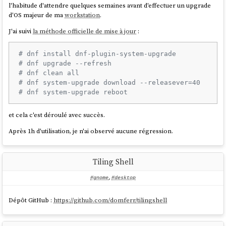
l'habitude d'attendre quelques semaines avant d'effectuer un upgrade
d'OS majeur de ma
workstation
.
J'ai suivi
la méthode officielle de mise à jour
:
# dnf install dnf-plugin-system-upgrade
# dnf upgrade --refresh
# dnf clean all
# dnf system-upgrade download --releasever=40
# dnf system-upgrade reboot
et cela c'est déroulé avec succès.
Après 1h d'utilisation, je n'ai observé aucune régression.
Tiling Shell
#gnome
,
#desktop
Dépôt GitHub :
https://github.com/domferr/tilingshell