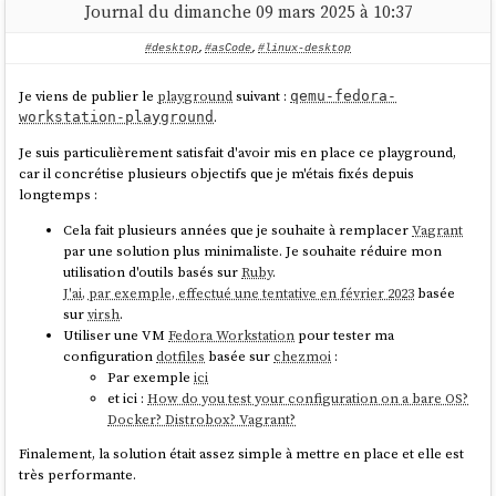
Dash to Dock
Journal du dimanche 09 mars 2025 à 10:37
ArcMenu
#desktop
,
#asCode
,
#linux-desktop
Je souhaite leur proposer un
laptop
qui répond aux caractéristiques
suivantes :
Je viens de publier le
playground
suivant :
qemu-fedora-
.
workstation-playground
si possible à moins de 1000 € ;
entre 14 et 15 pouces, avec une résolution verticale de 1200
Je suis particulièrement satisfait d'avoir mis en place ce playground,
pixels minimum ;
car il concrétise plusieurs objectifs que je m'étais fixés depuis
16Go de RAM ;
longtemps :
un trackpad et un châssis avec un maximum de qualité ;
idéalement convertible en 2 en 1 ou 3 en 1 ;
Cela fait plusieurs années que je souhaite à remplacer
Vagrant
silencieux ;
par une solution plus minimaliste. Je souhaite réduire mon
support
GNU/Linux
parfait ;
utilisation d'outils basés sur
Ruby
.
J'ai, par exemple, effectué une tentative en février 2023
basée
Pour le moment, j'ai identifié les modèles suivants :
sur
virsh
.
Utiliser une VM
Fedora Workstation
pour tester ma
Tuxedo
Infinity Flexible 14 - Gen 1
configuration
dotfiles
basée sur
chezmoi
:
(
https://www.tuxedocomputers.com/en/TUXEDO-InfinityFlex-
Par exemple
ici
14-Gen1.tuxedo
) à 1067 € TTC
et ici :
How do you test your configuration on a bare OS?
Lenovo
Yoga 7 2-in-1 Gen 9 (14" AMD)
à 993 € TTC
Docker? Distrobox? Vagrant?
Finalement, la solution était assez simple à mettre en place et elle est
très performante.