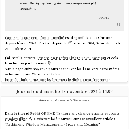
$ 
sudo
 systemctl set-default graphical.target

same URL by separating them with ampersand (
)
&
$ 
sudo
characters.
source
Et voici le résultat :
J'apprends que cette fonctionnalité
est disponible sous Chrome
depuis février 2020 ! Firefox depuis le 1ᵉʳ octobre 2024, Safari depuis le
24 octobre 2024.
J'ai installé et testé l'
extension Firefox
Link to Text Fragment
et cela
fonctionne parfaitement 👌.
Sur la page suivante, vous pourrez trouver les liens vers cette même
extension pour Chrome et Safari :
https://github.com/GoogleChromeLabs/link-to-text-fragment?
tab=readme-ov-file#installation
.
Journal du dimanche 17 novembre 2024 à 14:02
#desktop
,
#gnome
,
#JaiDécouvert
Dans le thread
Reddit
GNOME
"
Is there any chance gnome supports
window tiling ?
", je suis tombé à nouveau sur cet excellent article :
"
Rethinking Window Management - Space and Meaning
".
Je vais pouvoir intégrer cette méthode à
https://github.com/stephane-