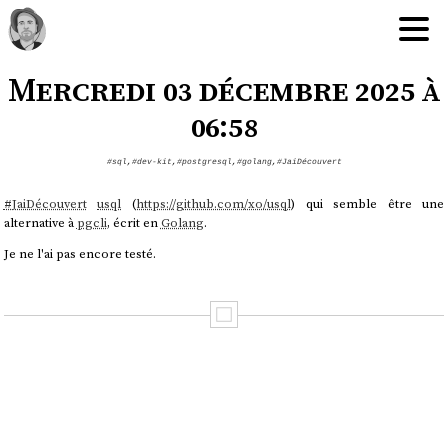
Mercredi 03 décembre 2025 à
06:58
#sql
,
#dev-kit
,
#postgresql
,
#golang
,
#JaiDécouvert
#
JaiDécouvert
usql
(
https://github.com/xo/usql
) qui semble être une
alternative à
pgcli
, écrit en
Golang
.
Je ne l'ai pas encore testé.