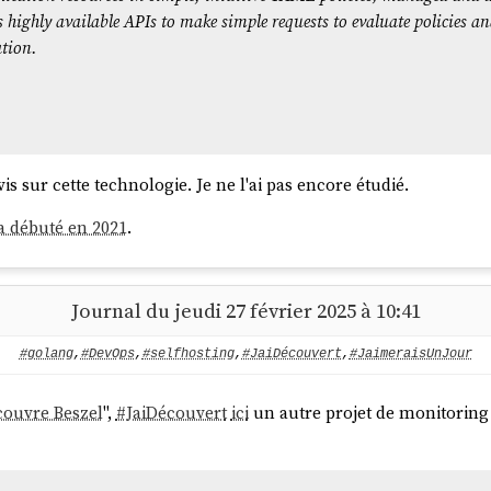
es highly available APIs to make simple requests to evaluate policies 
ation.
s sur cette technologie. Je ne l'ai pas encore étudié.
a débuté en 2021
.
Journal du jeudi 27 février 2025 à 10:41
#golang
,
#DevOps
,
#selfhosting
,
#JaiDécouvert
,
#JaimeraisUnJour
couvre Beszel
",
#
JaiDécouvert
ici
un autre projet de monitoring 