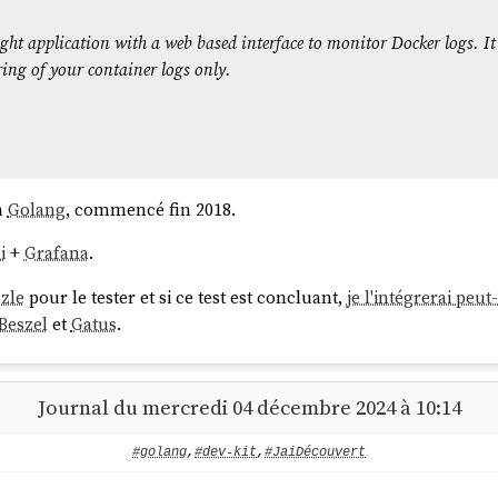
ight application with a web based interface to monitor Docker logs. It 
toring of your container logs only.
n
Golang
, commencé fin 2018.
i
+
Grafana
.
zle
pour le tester et si ce test est concluant,
je l'intégrerai peu
Beszel
et
Gatus
.
Journal du mercredi 04 décembre 2024 à 10:14
#golang
,
#dev-kit
,
#JaiDécouvert