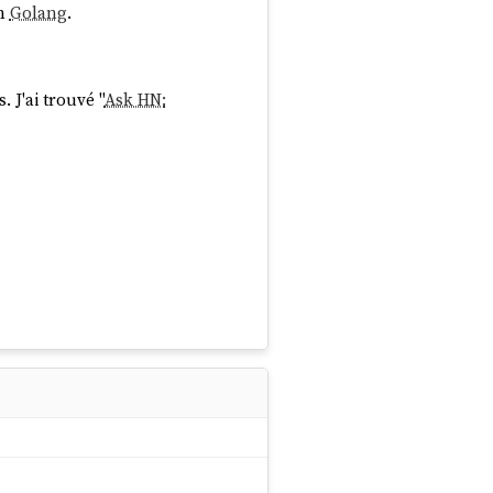
n
Golang
.
. J'ai trouvé "
Ask HN: