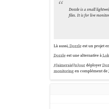
Dozzle is a small lightwe
files. It is for live moni
Là aussi,
Dozzle
est un projet e
Dozzle
est une alternative à
Lok
#
JaimeraisUnJour
déployer
Doz
monitoring
en complément de