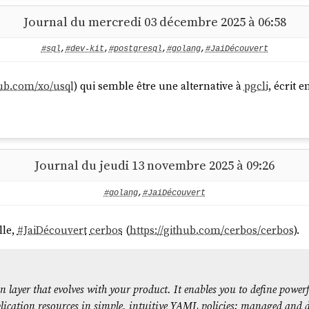
Journal du mercredi 03 décembre 2025 à 06:58
#sql
,
#dev-kit
,
#postgresql
,
#golang
,
#JaiDécouvert
hub.com/xo/usql
) qui semble être une alternative à
pgcli
, écrit 
Journal du jeudi 13 novembre 2025 à 09:26
#golang
,
#JaiDécouvert
lle,
#
JaiDécouvert
cerbos
(
https://github.com/cerbos/cerbos
).
n layer that evolves with your product. It enables you to define power
plication resources in simple, intuitive YAML policies; managed and 