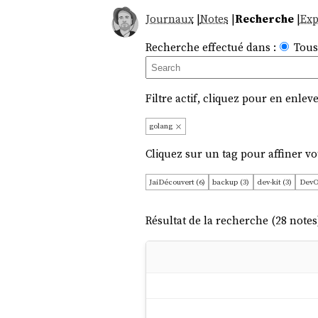
Journaux
|
Notes
|
Recherche
|
Exp
Recherche effectué dans :
Tous
Filtre actif, cliquez pour en enleve
golang
Cliquez sur un tag pour affiner vo
JaiDécouvert (6)
backup (3)
dev-kit (3)
DevO
Java (1)
cli (1)
git (1)
iap (1)
javascript (1)
Résultat de la recherche (28 notes)