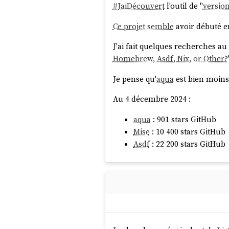
#
JaiDécouvert
l'outil de "
versio
Ce projet semble
avoir débuté e
J'ai fait quelques recherches au 
Homebrew, Asdf, Nix, or Other?
Je pense qu'
aqua
est bien moins
Au 4 décembre 2024 :
aqua
: 901 stars GitHub
Mise
: 10 400 stars GitHub
Asdf
: 22 200 stars GitHub