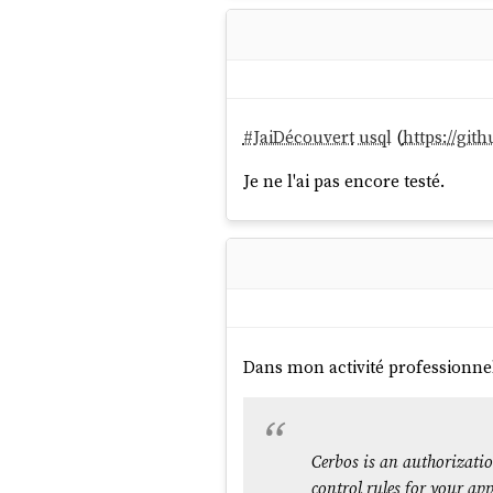
#
JaiDécouvert
usql
(
https://git
Je ne l'ai pas encore testé.
Dans mon activité professionne
Cerbos is an authorizatio
control rules for your ap