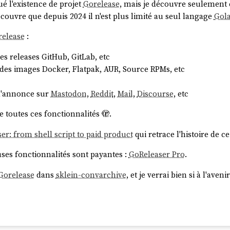
é l'existence de projet
Gorelease
, mais je découvre seulement c
découvre que depuis 2024 il n'est plus limité au seul langage
Gol
release
:
s releases GitHub, GitLab, etc
 des images Docker, Flatpak, AUR, Source RPMs, etc
d'annonce sur
Mastodon
,
Reddit
,
Mail
,
Discourse
, etc
 toutes ces fonctionnalités 🫣.
er: from shell script to paid product
qui retrace l'histoire de ce
ses fonctionnalités sont payantes :
GoReleaser Pro
.
Gorelease
dans
sklein-convarchive
, et je verrai bien si à l'ave