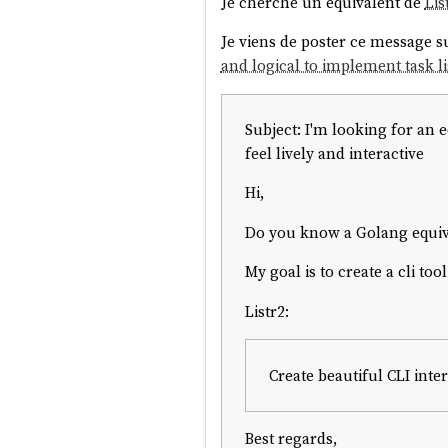
Je cherche un équivalent de
Lis
Je viens de poster ce message s
and logical to implement task lis
Subject: I'm looking for an e
feel lively and interactive
Hi,
Do you know a Golang equival
My goal is to create a cli t
Listr2:
Create beautiful CLI inter
Best regards,