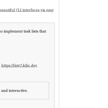
beautiful CLI interfaces via easy
 to implement task lists that
n
https://listr2.kilic.dev
 and interactive.