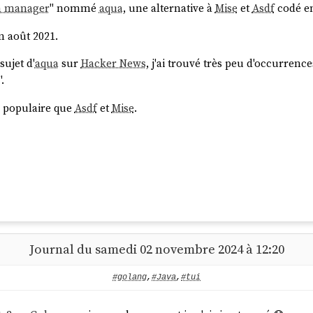
n manager
" nommé
aqua
, une alternative à
Mise
et
Asdf
codé e
n août 2021.
sujet d'
aqua
sur
Hacker News
, j'ai trouvé très peu d'occurrences
".
 populaire que
Asdf
et
Mise
.
Journal du samedi 02 novembre 2024 à 12:20
#golang
,
#Java
,
#tui