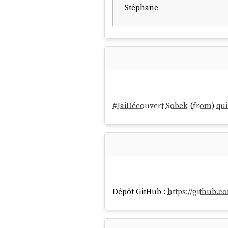
Stéphane
#
JaiDécouvert
Sobek
(
from
)
qui
Dépôt GitHub :
https://github.