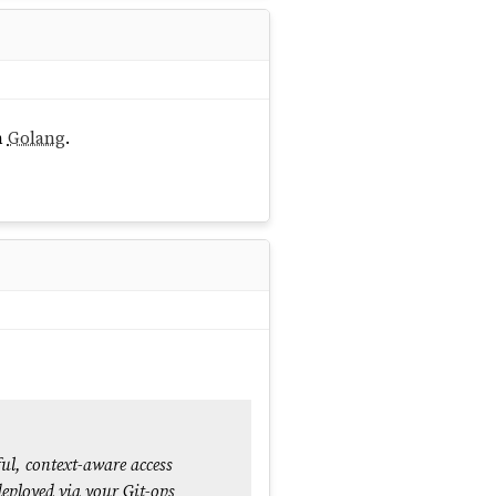
en
Golang
.
ful, context-aware access
deployed via your Git-ops