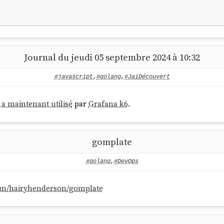
Journal du jeudi 05 septembre 2024 à 10:32
#javascript
,
#golang
,
#JaiDécouvert
 a maintenant utilisé
par
Grafana k6
.
gomplate
#golang
,
#DevOps
com/hairyhenderson/gomplate