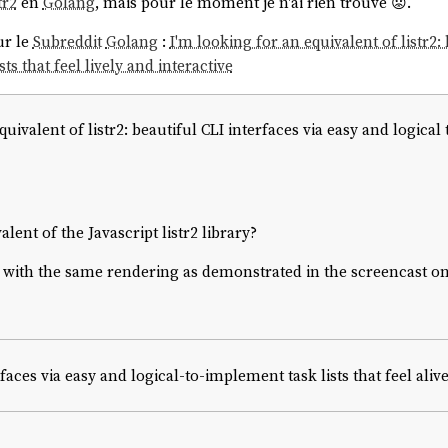
tr2
en
Golang
, mais pour le moment je n'ai rien trouvé 😟.
ur le
Subreddit
Golang
:
I'm looking for an equivalent of listr2: 
ts that feel lively and interactive
quivalent of listr2: beautiful CLI interfaces via easy and logical
ent of the Javascript listr2 library?
ool with the same rendering as demonstrated in the screencast o
faces via easy and logical-to-implement task lists that feel alive