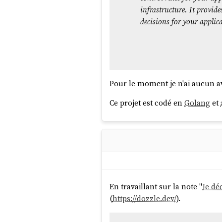
infrastructure. It provid
decisions for your applic
Pour le moment je n'ai aucun avi
Ce projet est codé en
Golang
et
En travaillant sur la note "
Je dé
(
https://dozzle.dev/
).