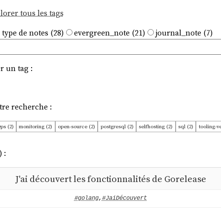
lorer tous les tags
 type de notes (28)
evergreen_note (21)
journal_note (7)
r un tag :
tre recherche :
ps (2)
monitoring (2)
open-source (2)
postgresql (2)
selfhosting (2)
sql (2)
tooling-
password (1)
scheduling (1)
tooling (1)
tui (1)
 :
J'ai découvert les fonctionnalités de Gorelease
#golang
,
#JaiDécouvert