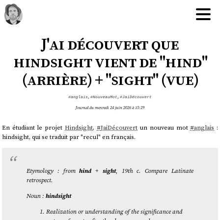
J'ai découvert que
hindsight vient de "hind"
(arrière) + "sight" (vue)
#anglais
,
#NouveauMot
,
#JaiDécouvert
Journal du mercredi 24 juin 2026 à 15:29
En étudiant le projet
Hindsight
,
#
JaiDécouvert
un nouveau mot
#
anglais
:
hindsight, qui se traduit par "recul" en français.
Etymology : from
hind
+‎
sight
, 19th c. Compare Latinate
retrospect.
Noun :
hindsight
Realization or understanding of the significance and