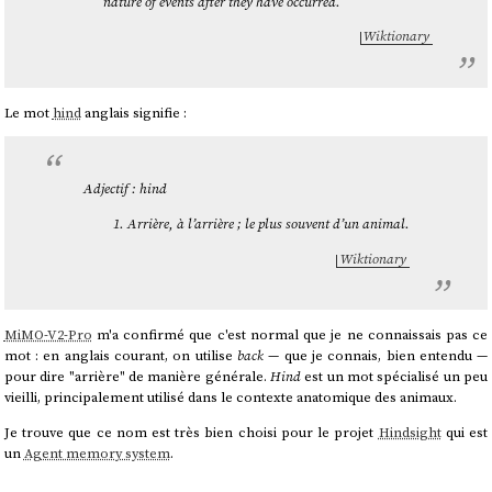
nature of events after they have occurred.
Wiktionary
Le mot
hind
anglais signifie :
Adjectif : hind
Arrière, à l’arrière ; le plus souvent d’un animal.
Wiktionary
MiMO-V2-Pro
m'a confirmé que c'est normal que je ne connaissais pas ce
mot : en anglais courant, on utilise
back
— que je connais, bien entendu —
pour dire "arrière" de manière générale.
Hind
est un mot spécialisé un peu
vieilli, principalement utilisé dans le contexte anatomique des animaux.
Je trouve que ce nom est très bien choisi pour le projet
Hindsight
qui est
un
Agent memory system
.