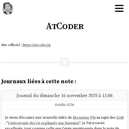
AtCoder
Site officiel :
https://atcoder.jp
Journaux liées à cette note :
Journal du dimanche 16 novembre 2025 à 11:06
#vidéo
,
#llm
Je viens d'écouter une nouvelle vidéo de
Monsieur Phi
au sujet des
LLM
: "
L'autonomie des IA expliquée aux humains
". Je l'ai trouvée
excellente, tout comme celle que j'avais mentionnée dans la note de