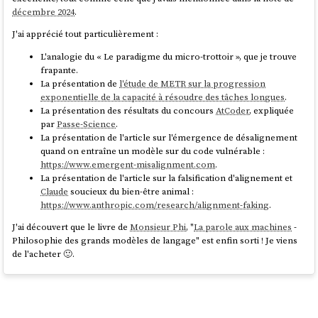
décembre 2024
.
J'ai apprécié tout particulièrement :
L'analogie du « Le paradigme du micro-trottoir », que je trouve
frapante.
La présentation de
l'étude de METR sur la progression
exponentielle de la capacité à résoudre des tâches longues
.
La présentation des résultats du concours
AtCoder
, expliquée
par
Passe-Science
.
La présentation de l'article sur l'émergence de désalignement
quand on entraîne un modèle sur du code vulnérable :
https://www.emergent-misalignment.com
.
La présentation de l'article sur la falsification d'alignement et
Claude
soucieux du bien-être animal :
https://www.anthropic.com/research/alignment-faking
.
J'ai découvert que le livre de
Monsieur Phi
, "
La parole aux machines
-
Philosophie des grands modèles de langage" est enfin sorti ! Je viens
de l'acheter 🙂.