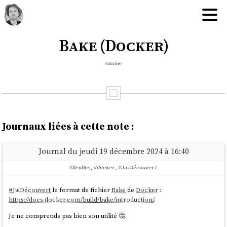
Bake (Docker)
#docker
Journaux liées à cette note :
Journal du jeudi 19 décembre 2024 à 16:40
#DevOps
,
#docker
,
#JaiDécouvert
#
JaiDécouvert
le format de fichier
Bake
de
Docker
:
https://docs.docker.com/build/bake/introduction/
.
Je ne comprends pas bien son utilité 🤔.