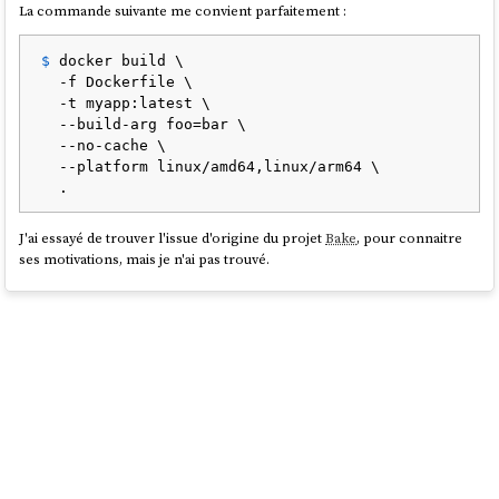
La commande suivante me convient parfaitement :
$ 
docker build \

  -f Dockerfile \

  -t myapp:latest \

  --build-arg foo=bar \

  --no-cache \

  --platform linux/amd64,linux/arm64 \

  .
J'ai essayé de trouver l'issue d'origine du projet
Bake
, pour connaitre
ses motivations, mais je n'ai pas trouvé.