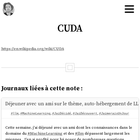
CUDA
https://en.wikipedia.org/wiki/CUDA
Journaux liées à cette note :
Déjeuner avec un ami sur le thème, auto-hébergement de L
#llm
,
#MachineLearning
,
#JaiDécidé
,
#JaiDécouvert
,
#JaimeraisUnJour
Cette semaine, j'ai déjeuné avec un ami dont les connaissances dans le
domaine du
#
MachineLearning
et des
#
llm
dépassent largement les
miennes... J'en ai profité pour lui poser de nombreuses questions.