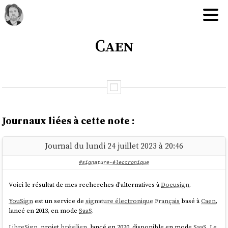
Caen
Journaux liées à cette note :
Journal du lundi 24 juillet 2023 à 20:46
#signature-électronique
Voici le résultat de mes recherches d'alternatives à
Docusign
.
YouSign
est un service de
signature électronique
Français
basé à
Caen
,
lancé en 2013, en mode
SaaS
.
LibreSign
, projet
brésilien
, lancé en 2020, disponible en mode
SaaS
. Le