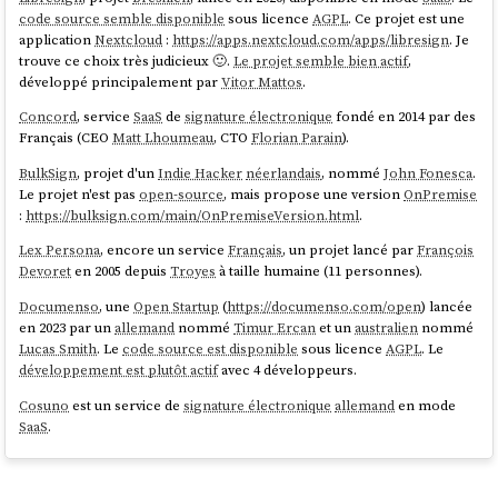
code source semble disponible
sous licence
AGPL
. Ce projet est une
application
Nextcloud
:
https://apps.nextcloud.com/apps/libresign
. Je
trouve ce choix très judicieux 🙂.
Le projet semble bien actif
,
développé principalement par
Vitor Mattos
.
Concord
, service
SaaS
de
signature électronique
fondé en 2014 par des
Français (CEO
Matt Lhoumeau
, CTO
Florian Parain
).
BulkSign
, projet d'un
Indie Hacker
néerlandais
, nommé
John Fonesca
.
Le projet n'est pas
open-source
, mais propose une version
OnPremise
:
https://bulksign.com/main/OnPremiseVersion.html
.
Lex Persona
, encore un service
Français
, un projet lancé par
François
Devoret
en 2005 depuis
Troyes
à taille humaine (11 personnes).
Documenso
, une
Open Startup
(
https://documenso.com/open
) lancée
en 2023 par un
allemand
nommé
Timur Ercan
et un
australien
nommé
Lucas Smith
. Le
code source est disponible
sous licence
AGPL
. Le
développement est plutôt actif
avec 4 développeurs.
Cosuno
est un service de
signature électronique
allemand
en mode
SaaS
.