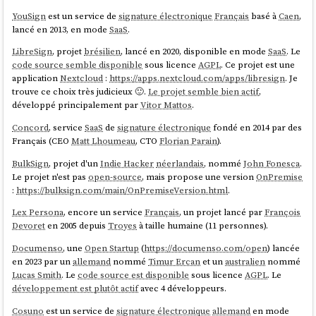
YouSign
est un service de
signature électronique
Français
basé à
Caen
,
lancé en 2013, en mode
SaaS
.
LibreSign
, projet
brésilien
, lancé en 2020, disponible en mode
SaaS
. Le
code source semble disponible
sous licence
AGPL
. Ce projet est une
application
Nextcloud
:
https://apps.nextcloud.com/apps/libresign
. Je
trouve ce choix très judicieux 🙂.
Le projet semble bien actif
,
développé principalement par
Vitor Mattos
.
Concord
, service
SaaS
de
signature électronique
fondé en 2014 par des
Français (CEO
Matt Lhoumeau
, CTO
Florian Parain
).
BulkSign
, projet d'un
Indie Hacker
néerlandais
, nommé
John Fonesca
.
Le projet n'est pas
open-source
, mais propose une version
OnPremise
:
https://bulksign.com/main/OnPremiseVersion.html
.
Lex Persona
, encore un service
Français
, un projet lancé par
François
Devoret
en 2005 depuis
Troyes
à taille humaine (11 personnes).
Documenso
, une
Open Startup
(
https://documenso.com/open
) lancée
en 2023 par un
allemand
nommé
Timur Ercan
et un
australien
nommé
Lucas Smith
. Le
code source est disponible
sous licence
AGPL
. Le
développement est plutôt actif
avec 4 développeurs.
Cosuno
est un service de
signature électronique
allemand
en mode