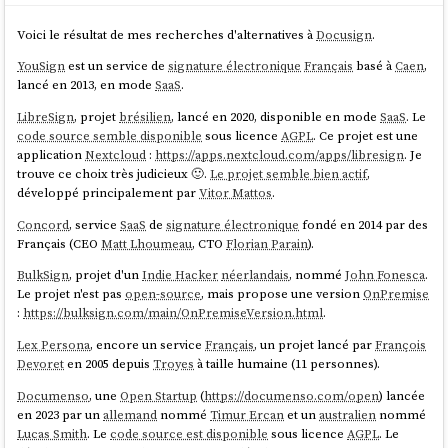
Voici le résultat de mes recherches d'alternatives à
Docusign
.
YouSign
est un service de
signature électronique
Français
basé à
Caen
,
lancé en 2013, en mode
SaaS
.
LibreSign
, projet
brésilien
, lancé en 2020, disponible en mode
SaaS
. Le
code source semble disponible
sous licence
AGPL
. Ce projet est une
application
Nextcloud
:
https://apps.nextcloud.com/apps/libresign
. Je
trouve ce choix très judicieux 🙂.
Le projet semble bien actif
,
développé principalement par
Vitor Mattos
.
Concord
, service
SaaS
de
signature électronique
fondé en 2014 par des
Français (CEO
Matt Lhoumeau
, CTO
Florian Parain
).
BulkSign
, projet d'un
Indie Hacker
néerlandais
, nommé
John Fonesca
.
Le projet n'est pas
open-source
, mais propose une version
OnPremise
:
https://bulksign.com/main/OnPremiseVersion.html
.
Lex Persona
, encore un service
Français
, un projet lancé par
François
Devoret
en 2005 depuis
Troyes
à taille humaine (11 personnes).
Documenso
, une
Open Startup
(
https://documenso.com/open
) lancée
en 2023 par un
allemand
nommé
Timur Ercan
et un
australien
nommé
Lucas Smith
. Le
code source est disponible
sous licence
AGPL
. Le