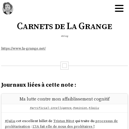
Carnets de La Grange
#blog
https://www.la-grange.net/
Journaux liées à cette note :
Ma lutte contre mon affaiblissement cognitif
#artificial-intelligence
,
#opinion
,
#JaiLu
#
JaiLu
cet excellent billet de
Tristan Nitot
qui traite du
processus de
prolétarisation
:
L'IA fait elle de nous des prolétaires ?
.