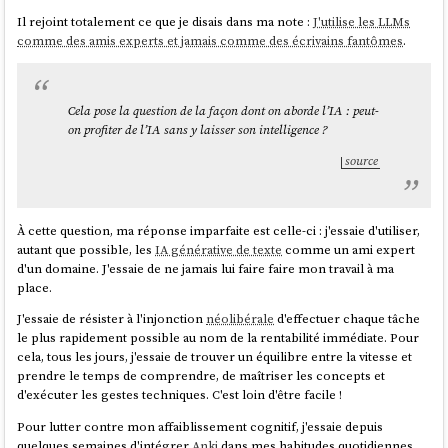
Il rejoint totalement ce que je disais dans ma note :
J'utilise les LLMs
comme des amis experts et jamais comme des écrivains fantômes
.
Cela pose la question de la façon dont on aborde l’IA : peut-
on profiter de l’IA sans y laisser son intelligence ?
source
À cette question, ma réponse imparfaite est celle-ci : j'essaie d'utiliser,
autant que possible, les
IA générative de texte
comme un ami expert
d'un domaine. J'essaie de ne jamais lui faire faire mon travail à ma
place.
J'essaie de résister à l'injonction
néolibérale
d'effectuer chaque tâche
le plus rapidement possible au nom de la rentabilité immédiate. Pour
cela, tous les jours, j'essaie de trouver un équilibre entre la vitesse et
prendre le temps de comprendre, de maîtriser les concepts et
d'exécuter les gestes techniques. C'est loin d'être facile !
Pour lutter contre mon affaiblissement cognitif, j'essaie depuis
quelques semaines d'intégrer
Anki
dans mes habitudes quotidiennes.