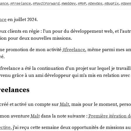
ance
,
#Freelance
,
#PayItForward
,
#WebDev
,
#MVP
,
#DevOps
,
#BugFix
,
#Open
nce
en juillet 2024.
 deux clients en régie : l'un pour du développement web, et l'a
sion pour deux nouvelles missions.
ucune promotion de mon activité
#
freelance
, même parmi mes ami
vé.
reelance a été la continuation d'un projet sur lequel je travaill
 venu grâce à un ami développeur qui m'a mis en relation avec l
reelances
 créé et activé un compte sur
Malt
, mais pour le moment, perso
e mon aventure
Malt
dans la note suivante :
Première itération 
ective
, j'ai reçu cette semaine deux opportunités de missions au