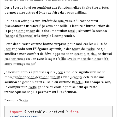
Les
de
Jotai
ressemblent aux fonctionnalités
Svelte Store
.
Jotai
atom
permet entre autres d'éviter de faire du
props drilling
.
Pour en savoir plus sur l'intérêt de
Jotai
versus "React context
(useContext + useState)", je vous conseille la lecture d'introduction de
la page
Comparison
de la documentation
Jotai
. J'ai trouvé la section
"Usage difference"
très simple à comprendre.
Cette découverte est une bonne surprise pour moi, car les
de
atom
Jotai
reproduisent l'élégance syntaxique des
Store
de
Svelte
, ce qui
améliore mon confort de développement en
ReactJS
.
#
JaiLu
ce thread
Hacker News
en lien avec le sujet : "
I like Svelte more than React (it's
store management)
".
Je tiens toutefois à préciser que si
Jotai
améliore significativement
mon
expérience de développeur (DX)
avec
ReactJS
, cela reste une
solution de gestion d'état au sein du runtime
ReactJS
. En comparaison,
le compilateur
Svelte
génère du code optimisé natif qui reste
intrinsèquement plus performant à l'exécution.
Exemple
Svelte
:
import
 { writable, derived } 
from
'svelte/store'
;
