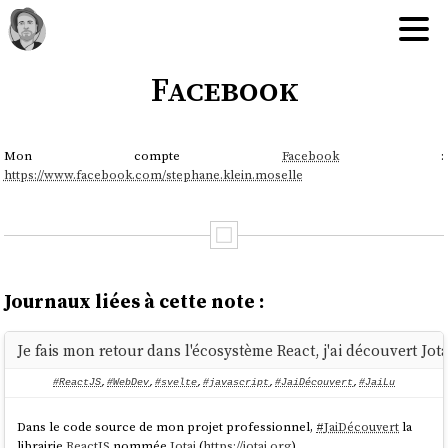
Facebook
Mon compte
Facebook
:
https://www.facebook.com/stephane.klein.moselle
Journaux liées à cette note :
Je fais mon retour dans l'écosystème React, j'ai découvert Jot
#ReactJS
,
#WebDev
,
#svelte
,
#javascript
,
#JaiDécouvert
,
#JaiLu
Dans le code source de mon projet professionnel,
#
JaiDécouvert
la
librairie
ReactJS
nommée
Jotai
(
https://jotai.org
).