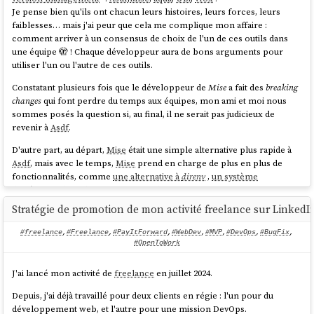
Avec l'aide de
Claude Sonnet 4.5
, je pense avoir compris quand
The
Linux
kernel has included Zstandard since November
Je pense bien qu'ils ont chacun leurs histoires, leurs forces, leurs
préférer
Zustand
à
Jotai
.
2017 (version 4.14) as a compression method for the
btrfs
faiblesses… mais j'ai peur que cela me complique mon affaire :
and
squashfs
filesystems.
comment arriver à un consensus de choix de l'un de ces outils dans
Exemple Zustand
une équipe 🫣 ! Chaque développeur aura de bons arguments pour
source
utiliser l'un ou l'autre de ces outils.
Dans l'exemple
Zustand
suivant, la fonction
modifie
addToCart
Constatant plusieurs fois que le développeur de
Mise
a fait des
breaking
plusieurs parties du state
en une seule transaction :
useCartStore
changes
qui font perdre du temps aux équipes, mon ami et moi nous
Packages
Ubuntu
et
Debian
:
sommes posés la question si, au final, il ne serait pas judicieux de
import
 { create } 
from
'zustand'
revenir à
Asdf
.
const
 useCartStore = 
create
(
(
set
) =>
 ({  

D'autre part, au départ,
Mise
était une simple alternative plus rapide à
In March 2018, Canonical tested the use of zstd as a deb
user
: 
null
,  

Asdf
, mais avec le temps,
Mise
prend en charge de plus en plus de
package compression method by default for the
Ubuntu
cart
: [],  

fonctionnalités, comme
une alternative à
direnv
,
un système
Linux distribution. Compared with xz compression of deb
notifications
: [],  

d'exécution de tâches
, ou
mise watch
.
packages, zstd at level 19 decompresses significantly faster,
Souvent, avec des petits défauts très pénibles, voir par exemple, ma
Stratégie de promotion de mon activité freelance sur LinkedI
but at the cost of 6% larger package files. Support was
addToCart
: 
(
product
) =>
set
(
(
state
) =>
note "
Le support des variables d'environments de Mise est limité, je
added to
Debian
in April 2018
{  

continue à utiliser direnv
".
#freelance
,
#Freelance
,
#PayItForward
,
#WebDev
,
#MVP
,
#DevOps
,
#BugFix
,
return
 {  

#OpenToWork
source
Alexandre
s'est ensuite posé la question d'utiliser un jour le projet
cart
: [...state.
cart
, 
devenv
, un outil qui va encore plus loin, basé sur le système de
product],  

J'ai lancé mon activité de
freelance
en juillet 2024.
package
Nix
.
notifications
: (  

Packages
Fedora
:
				state.
user
Depuis, j'ai déjà travaillé pour deux clients en régie : l'un pour du
Le projet
devenv
me fait un peu peur au premier abord, il
gère "tout"
:
					? 
développement web, et l'autre pour une mission DevOps.