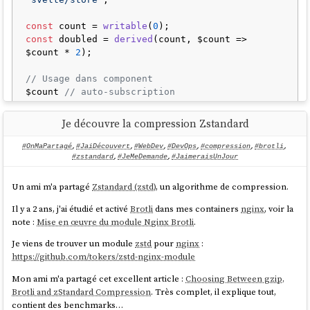
const
 count = 
writable
(
0
const
 doubled = 
derived
(count, $count => 
$count * 
2
);

// Usage dans component
$count 
// auto-subscription
Je découvre la compression Zstandard
Exemple
ReactJS
basé sur
Jotai
:
#OnMaPartagé
,
#JaiDécouvert
,
#WebDev
,
#DevOps
,
#compression
,
#brotli
,
import
 { atom } 
from
'jotai'
;

#zstandard
,
#JeMeDemande
,
#JaimeraisUnJour
const
 countAtom = 
atom
(
0
Un ami m'a partagé
Zstandard (zstd)
, un algorithme de compression.
const
 doubledAtom = 
atom
(
get
 =>
get
(countAtom) 
* 
2
);

Il y a 2 ans, j'ai étudié et activé
Brotli
dans mes containers
nginx
, voir la
note :
Mise en œuvre du module Nginx Brotli
.
// Usage dans component
Je viens de trouver un module
zstd
pour
nginx
:
const
 [count] = 
useAtom
https://github.com/tokers/zstd-nginx-module
Mon ami m'a partagé cet excellent article :
Choosing Between gzip,
J'ai lu la page "
Comparison
" de
Jotai
pour mieux comprendre la place
Brotli and zStandard Compression
. Très complet, il explique tout,
qu'a
Jotai
dans l'écosystème
ReactJS
.
contient des benchmarks…