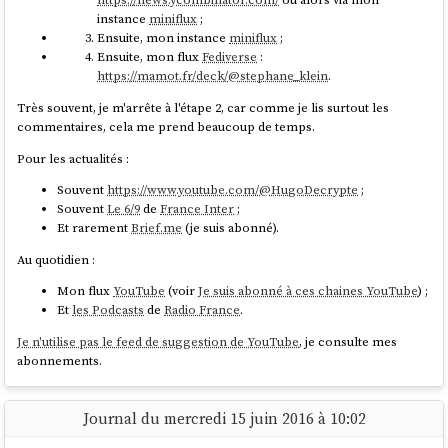
Il me reste entre 30 et 40 jours de disponibilité d'ici fin
const
 notifications = 
instance
miniflux
;
décembre, et je suis donc à la recherche de nouvelles missions
get
(notificationsAtom);

Ensuite, mon instance
miniflux
;
pour compléter mon planning.
Ensuite, mon flux
Fediverse
:
set
(cartAtom, [...cart, 
Si vous avez des projets ou connaissez des personnes qui
https://mamot.fr/deck/@stephane_klein
.
product]);

pourraient avoir besoin de mes services, n'hésitez pas à me
Très souvent, je m'arrête à l'étape 2, car comme je lis surtout les
contacter ou à partager mon profil. 🙏
if
 (user) {

commentaires, cela me prend beaucoup de temps.
set
(notificationsAtom, 
#
PayItForward
: Un grand merci par avance pour tout partage
Pour les actualités :
[...notifications, { 
type
: 
'cart_updated'
 }]);

(repost) ou recommandation en commentaire !
		}

Souvent
https://www.youtube.com/@HugoDecrypte
;
Pour plus d'informations :
	}

Souvent
Le 6/9
de
France Inter
;
Mon CV :
https://sklein.xyz/fr/cv/?campaign=ryxHYa
Et rarement
Brief.me
(je suis abonné).
Exemples de services que je propose :
Au quotidien :
Et voici un exemple d'utilisation de
dans un
useToCartAtom
https://sklein.xyz/fr/services-freelance/?
composant :
campaign=ryxHYb
Mon flux
YouTube
(voir
Je suis abonné à ces chaines YouTube
) ;
Mes disponibilités et tarifs :
Et
les Podcasts
de
Radio France
.
https://sklein.xyz/fr/availability-and-pricing/?
import
 { useSetAtom } 
from
'jotai'
campaign=ryxHYc
Je n'utilise pas le feed de suggestion de YouTube
, je consulte mes
import
 { addToCartAtom } 
from
'addToCartAtom'
;

abonnements.
À bientôt ! 🙂
function
ProductCard
(
{ product }
) {

#
JutilisePeu
Twitter
(de moins en moins).
// Récupérer uniquement l'action (pas 
Journal du mercredi 15 juin 2016 à 10:02
la valeur)
Et 3 jours plus tard :
#
JutilisePeu
:
const
 addToCart = 