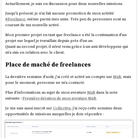
[...state.
notifications
, { 
type
: 
Actuellement, je suis en discussion pour deux nouvelles missions.
Comme
Asdf
et
Mise
:
l'installation des outils, packages
et
'cart_updated'
 }]

langages
Fedora
added ZStandard support to
RPM
in May 2018
Jusqu'à présent, je n'ai fait aucune promotion de mon activité
					: 
Support de scripts "helper"
(Fedora release 28) and used it for packaging the release in
#
freelance
, même parmi mes amis. Très peu de personnes sont au
state.
notifications
Intégration de Docker
October 2019 (Fedora 31). In Fedora 33, the filesystem is
courant de ma nouvelle activé.
			)  

Support de process
compressed by default with zstd.
		};

Support du SDK Android
Mon premier projet en tant que freelance a été la continuation d'un
    };  

source
projet sur lequel je travaillais depuis près d'un an.
Il fait énormément de choses et je crains que la barrière à l'entrée soit
Quant au second projet, il m'est venu grâce à un ami développeur qui
trop haute et fasse fuir beaucoup de développeurs 🤔.
m'a mis en relation avec le client.
Et voici un exemple d'utilisation de
dans un composant :
addToCart
Tout cela me fait un peu penser à
Bazel
(utilisé par
Google
),
Pants
#
JeMeDemande
si dans mes projets de doit utiliser
Zstandard
plutôt
Place de maché de freelances
(utilisé par
Twitter
),
Buck
(utilisé par
Facebook
) et
Please
.
que
Brotli
🤔.
Tous ces outils sont puissants, je les ai étudiés en 2018 sans arrivée à les
function
ProductCard
(
{ product }
) {

adopter.
La dernière semaine d'août, j'ai créé et activé un compte sur
Malt
, mais
Je pense avoir trouver une réponse
ici
:
// Sélectionner uniquement l'action 
pour le moment, personne ne m'a contacté.
addToCart
Pour le moment, mes
development kit
nécessitent les compétences
const
 addToCart = 
useCartStore
(
(
state
) 
suivantes :
Plus d'informations au sujet de mon aventure
Malt
dans la note
=>
 state.
addToCart
);

suivante :
Première itération de mon aventure Malt
.
The research I’ve shared in this article also
shows that for
Comprendre les rudiments d'un terminal
Bash
;
many sites
Brotli
will provide better compression for
Arriver à installer et à utiliser
Mise
et
direnv
;
return
 (

Je me suis aussi inscrit sur
Collective
, j'ai reçu cette semaine deux
static content
.
Zstandard
could potentially provide
Maitriser
Docker
;
<
div
>
opportunités de missions auxquelles je dois répondre :
some benefits for dynamic content due to its faster
Savoir lire et écrire des scripts
Bash
de niveau débutant.
<
h3
>
{product.name}
</
h3
>
compression speeds.
Additionally:
<
p
>
{product.price}
Déjà, ces quatre prérequis posent quelques fois des difficultés
€
</
p
>
...
d'adoption.
<
button
onClick
=
{()
 =>
For dynamic content