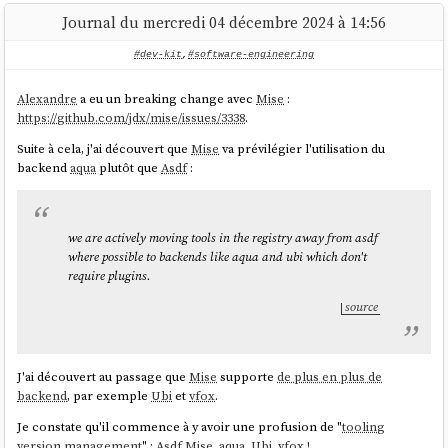
Journal du mercredi 04 décembre 2024 à 14:56
Comme mentionné plus haut,
Jotai
ressemble à
Recoil
alors que
Zustand
ressemble à
Redux
:
#dev-kit
,
#software-engineering
Alexandre
a eu un breaking change avec
Mise
:
Analogy
https://github.com/jdx/mise/issues/3338
.
Jotai is like Recoil. Zustand is like Redux.
Suite à cela, j'ai découvert que
Mise
va prévilégier l'utilisation du
backend
aqua
plutôt que
Asdf
:
...
source
How to structure state
we are actively moving tools in the registry away from asdf
Jotai state consists of atoms (i.e. bottom-up). Zustand state
where possible to backends like aqua and ubi which don't
is one object (i.e. top-down).
J'ai trouvé ces threads
Hacker News
:
require plugins.
source
2020-05-07 :
Introduce ZSTD compression to ZFS
source
2022-08-20 :
AWS switch from gzip to zstd – about 30% reduction
in compressed S3 storage
Même en lisant la documentation
Comparison
, j'ai eu de grandes
Zstandard
semble être fortement adopté au niveau de l'écosystème
J'ai découvert au passage que
Mise
supporte
de plus en plus de
difficulté à comprendre quand préférer
Zustand
à
Jotai
.
des OS
Linux
:
backend
, par exemple
Ubi
et
vfox
.
En lisant la documentation,
Jotai
me semble toujours plus simple à
utiliser que
Zustand
.
Je constate qu'il commence à y avoir une profusion de "
tooling
version management
" :
Asdf
,
Mise
,
aqua
,
Ubi
,
vfox
!