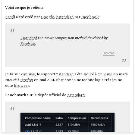
#
JaiDécouvert
deux autres librairies développées par la même
Voici ce que je retiens.
personne,
Daishi Kato
:
Zustand
et
Valtio
. D'après ce que j'ai compris,
Brotli
a été créé par
Google
,
Zstandard
par
Facebook
:
Daishi
a développé ces librairies dans cet ordre :
Zustand
en juin 2019 - voir "
How Zustand Was Born
"
La première version de
Jotai
en septembre 2020 - voir "
How
Zstandard
is a newer compression method developed by
Jotai Was Born
"
Facebook
.
La première version de
Valtio
en mars 2021 - voir "
How Valtio
Was Born
"
source
J'ai aussi découvert
Recoil
développé par
Facebook
, mais d'après son
entête GitHub celle-ci
semble abandonnée
. Une migration de
Recoil
vers
Jotai
semble être conseillée
.
Je lis sur
canIuse
, le support
Zstandard
a été ajouté à
Chrome
en mars
2024 et à
Firefox
en mai 2024, c'est donc une technologie très jeune
J'aime beaucoup comment
Daishi Kato
choisit le nom de ses librairies,
coté
browser
.
la méthode est plutôt simple 🙂 :
Benchmark sur le dépôt officiel de
Zstandard
:
Jotai
means "state" in Japanese.
Zustand
means "state" in
German.
source