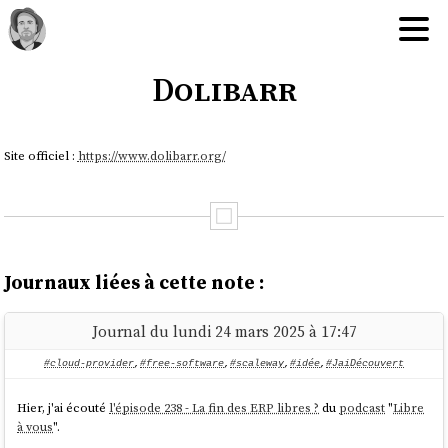
Dolibarr
Site officiel :
https://www.dolibarr.org/
Journaux liées à cette note :
Journal du lundi 24 mars 2025 à 17:47
#cloud-provider
,
#free-software
,
#scaleway
,
#idée
,
#JaiDécouvert
Hier, j'ai écouté
l'épisode 238 - La fin des ERP libres ?
du
podcast
"
Libre
à vous
".