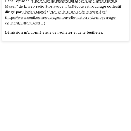
Dans l'épisode "
Une nouvelle histoire du Moyen Âge, avec Florian
Mazel
" de la web radio
Storiavoce
,
#
JaiDécouvert
l'ouvrage collectif
dirigé par
Florian Mazel
: "
Nouvelle Histoire du Moyen Âge
"
(
https://www.seuil.com/ouvrage/nouvelle-histoire-du-moyen-age-
collectif/9782021460353
).
L'émission m'a donné envie de l'acheter et de le feuilleter.