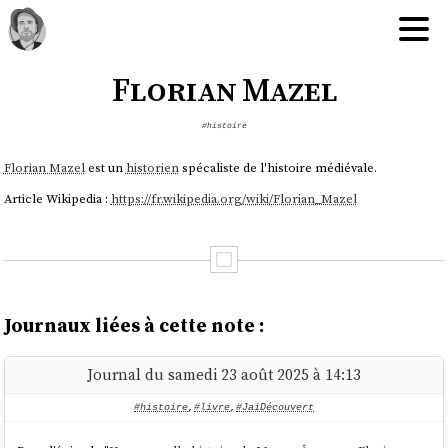
Florian Mazel
#histoire
Florian Mazel
est un
historien
spécaliste de l'histoire médiévale.
Article Wikipedia :
https://fr.wikipedia.org/wiki/Florian_Mazel
Journaux liées à cette note :
Journal du samedi 23 août 2025 à 14:13
#histoire
,
#livre
,
#JaiDécouvert