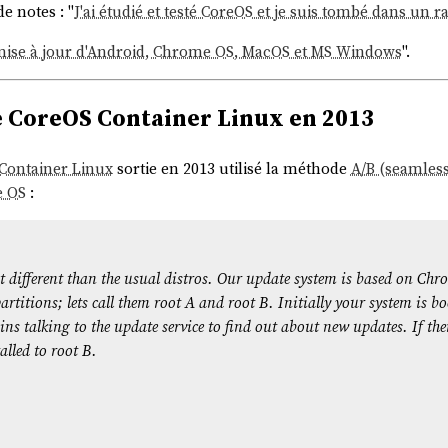
de notes : "
J'ai étudié et testé CoreOS et je suis tombé dans un r
mise à jour d'Android, Chrome OS, MacOS et MS Windows
".
e CoreOS Container Linux en 2013
Container Linux
sortie en 2013 utilisé la méthode
A/B (seamles
 OS
:
 different than the usual distros. Our update system is based on Chr
artitions; lets call them root A and root B. Initially your system is bo
ns talking to the update service to find out about new updates. If the
alled to root B.