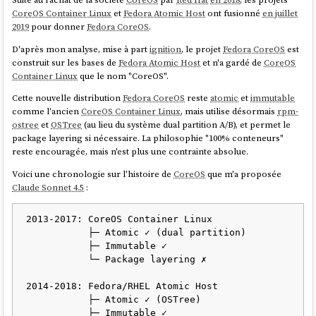
intermédiaires.
CoreOS Container Linux
et
Fedora Atomic Host
ont fusionné
en juillet
2019
pour donner
Fedora CoreOS
.
J'ai découvert que
CoreOS
maintient
un graphe
qui définit le parcours
d'upgrade requis. Certaines versions intermédiaires doivent être
D'après mon analyse, mise à part
ignition
, le projet
Fedora CoreOS
est
installées pour gérer des
breaking changes
, comme la migration de
construit sur les bases de
Fedora Atomic Host
et n'a gardé de
CoreOS
configurations.
Container Linux
que le nom "CoreOS".
zincati
Cette nouvelle distribution
Fedora CoreOS
reste
atomic
et
immutable
comme l'ancien
CoreOS Container Linux
, mais utilise désormais
rpm-
ostree
et
OSTree
(au lieu du système dual partition A/B), et permet le
Un autre composant important de
Fedora CoreOS
est
zincati
, le
package layering si nécessaire. La philosophie "100% conteneurs"
service responsable de l'exécution des mises à jour automatiques.
reste encouragée, mais n'est plus une contrainte absolue.
zincati
décide d'effectuer les mises à jour en fonction du seuil de
Voici une chronologie sur l'histoire de
CoreOS
que m'a proposée
prudence de déploiement (
) et de la
stratégie de
rollout_wariness
Claude Sonnet 4.5
:
mise à jour
:
ou
(plage horaire définie dans la
immediate
periodic
semaine).
2013-2017: CoreOS Container Linux

CoreOS
utilisant par défaut la stratégie
,
zincati
détecte
immediate
           ├─ Atomic ✓ (dual partition)

automatiquement les nouvelles releases dès le premier démarrage et
           ├─ Immutable ✓

lance immédiatement leur téléchargement, suivi d'un redémarrage.
           └─ Package layering ✗

Le téléchargement par deltas rend l'upgrade vers la dernière release
très rapide.
2014-2018: Fedora/RHEL Atomic Host

           ├─ Atomic ✓ (OSTree)

zincati
permet également de
coordonner les mises à jour de plusieurs
           ├─ Immutable ✓
