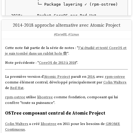
serveurs
, fonctionnalité particulièrement utile dans le contexte d'un
           └─ Package layering ✓ (rpm-ostree)

cluster
Kubernetes
. Je n'ai pas encore testé cette fonctionnalité.
2018:      Rachat CoreOS par Red Hat

Note suivante : "
composefs, un filesystem spécialement créé pour les
2014-2018 approche alternative avec Atomic Project
2019+:     Fedora CoreOS (fusion des deux)

besoins des distributions atomic
".
           ├─ Atomic ✓ (OSTree)

#CoreOS
,
#linux
           ├─ Immutable ✓

           ├─ Package layering ✓ (possible 
Cette note fait partie de la série de notes : "
J'ai étudié et testé CoreOS et
mais découragé)

je suis tombé dans un rabbit hole 🙈
".
           └─ Philosophie: conteneurs first, 
Note précédente : "
CoreOS de 2013 à 2018
".
La première version d'
Atomic Project
paraît en
2014
, avec
rpm-ostree
Note suivante : "
Quelques outils CoreOS : coreos-installer, graphe de
comme élément central, développé principalement par
Colin Walters
migration et zincati
".
de
Red Hat
.
rpm-ostree
utilise
libostree
comme fondation, composant qui lui
confère "toute sa puissance".
OSTree composant central de Atomic Project
Colin Walters
a créé
libostree
en 2011 pour les besoins de
GNOME
Continuous
.