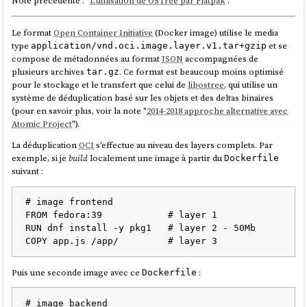
Note précédente : "
L'utilisation de OSTree par Flatpak
".
      wipe_filesystem: true

      label: var

Le format
Open Container Initiative
(Docker image) utilise le media
type
et se
application/vnd.oci.image.layer.v1.tar+gzip
compose de métadonnées au format
JSON
accompagnées de
Je trouve le contenu de ce fichier de configuration assez simple et
plusieurs archives
. Ce format est beaucoup moins optimisé
tar.gz
explicite.
pour le stockage et le transfert que celui de
libostree
, qui utilise un
système de déduplication basé sur les objets et des deltas binaires
J'ai ensuite créé un second playground
install-coreos-iso-on-
(pour en savoir plus, voir la note "
2014-2018 approche alternative avec
.
baremetal-with-luks
Atomic Project
").
L'installation automatique s'est déroulée sans problème sur un serveur
La déduplication
OCI
s'effectue au niveau des layers complets. Par
baremetal
.
exemple, si je
build
localement une image à partir du
Dockerfile
suivant :
J'ai testé la désactivation de
TPM2
dans le BIOS : la console m'a alors
demandé de saisir la clé manuellement. C'est plutôt pratique en cas de
problème
TPM
, branchement du disque sur une autre machine…
# image frontend

FROM fedora:39            # layer 1

La clé de chiffrement
LUKS
n'est pas stockée en clair dans le fichier
RUN dnf install -y pkg1   # layer 2 - 50Mb

ISO, il n'est donc pas nécessaire de sécuriser l'accès à ce fichier.
Attention, j'ai découvert que cette méthode
n'est pas sécurisée en
Puis une seconde image avec ce
:
Dockerfile
cas de vol physique du serveur
!
Si un attaquant boot depuis un autre disque avec le même firmware et
# image backend
