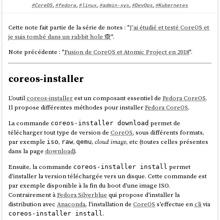
permet la vérification cryptographique des fichiers à chaque accès
#CoreOS
,
#fedora
,
#linux
,
#admin-sys
,
#DevOps
,
#Kubernetes
(
runtime verification
). Cette approche peut détecter toute modification
ou corruption au moment de l'utilisation du fichier. Je précise que je
Cette note fait partie de la série de notes : "
J'ai étudié et testé CoreOS et
maîtrise assez mal cette partie sécurité.
je suis tombé dans un rabbit hole 🙈
".
Pour approfondir le sujet
composefs
, je vous conseille l'article
lwn
Note précédente : "
Fusion de CoreOS et Atomic Project en 2018
".
"
Composefs for integrity protection and data sharing
" de décembre
2022 ou encore
tous les billets de Alexander Larsson au sujet de
composefs
, ainsi que ce
"OSTree and composefs tutorial"
qui m'a aidé
coreos-installer
à mieux comprendre par la pratique.
composefs
a
été intégré dans la version 41
de
Fedora CoreOS
et
la
L'outil
coreos-installer
est un composant essentiel de
Fedora CoreOS
.
version 42
de
Fedora Silverblue
. Voici une vérification de la présence
Il propose différentes méthodes pour installer
Fedora CoreOS
.
de
composefs
sous
CoreOS
:
La commande
permet de
coreos-installer download
télécharger tout type de version de
CoreOS
, sous différents formats,
stephane@stephane-coreos:~$ ostree --version

par exemple
,
,
,
cloud image
, etc (toutes celles présentes
iso
raw
qemu
libostree:

dans la page
download
).
Version: 
'2025.4'
Ensuite, la commande
permet
coreos-installer install
Git: 99a03a7bb8caa774668222a0caace3b7e734042e

d'installer la version téléchargée vers un disque. Cette commande est
Features:

par exemple disponible à la fin du boot d'une image ISO.
- inode64

Contrairement à
Fedora Silverblue
qui propose d'installer la
- initial-var

distribution avec
Anaconda
, l'installation de
CoreOS
s'effectue en
cli
via
- libcurl

.
coreos-installer install
- libsoup3
