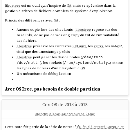
libostree
est un outil qui s'inspire de
Git
, mais se spécialise dans la
gestion d'arbres de fichiers complets de système d'exploitation.
Principales différences avec
Git
:
Aucune copie lors des checkouts :
libostree
repose sur des
hardlinks, donc pas de working copy du fait de l'immutabilité
des fichiers.
libostree
préserve les contextes
SELinux
, les
xattrs
, les
uid/gid
,
ainsi que des timestamps précis
libostree
peut gérer les device nodes (
,
/dev/zero
…), les sockets (
...), et tous
/dev/null
/run/systemd/notify
les types de fichiers d'un filesystem d'
OS
Un mécanisme de déduplication
…
Avec OSTree, pas besoin de double partition
À la différence de
CoreOS Container Linux
qui utilisait le système de
CoreOS de 2013 à 2018
mise à jour
A/B (seamless) system updates
,
Fedora Atomic Host
(puis
Fedora CoreOS
) n'a pas besoin de deux partitions grâce à
libostree
.
#CoreOS
,
#linux
,
#distribution-linux
Lors d'un upgrade,
libostree
réalise un "checkout" en utilisant la
commande
. Puis
grub
communique au
ostree-admin-deploy
Cette note fait partie de la série de notes : "
J'ai étudié et testé CoreOS et