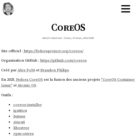
CoreOS
#distribution-linux
,
#linux
,
#CoreOS
Site officiel :
https://fedoraproject.org/coreos/
Organisation GitHub :
https://github.com/coreos
Créé par
Alex Polvi
et
Brandon Philips
.
En 2025,
Fedora CoreOS
est la fusion des anciens projets
"CoreOS Container
Linux"
et
Atomic OS
.
Outils :
coreos-installer
ignition
butane
zincati
libostree
rpm-ostree