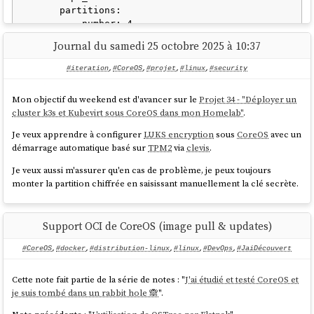
      partitions:

        - number: 4

          label: root

Journal du samedi 25 octobre 2025 à 10:37
          size_mib: 15000

          resize: true

#iteration
,
#CoreOS
,
#projet
,
#linux
,
#security
        - number: 5

          label: var       <=== label

Mon objectif du weekend est d'avancer sur le
Projet 34 - "Déployer un
          size_mib: 0  # 0 = use all remaining 
cluster k3s et Kubevirt sous CoreOS dans mon Homelab"
.
space

Je veux apprendre à configurer
LUKS encryption
sous
CoreOS
avec un
  luks:

démarrage automatique basé sur
TPM2
via
clevis
.
    - name: var            <=== label

Je veux aussi m'assurer qu'en cas de problème, je peux toujours
      device: /dev/disk/by-partlabel/var

monter la partition chiffrée en saisissant manuellement la clé secrète.
      wipe_volume: true

      key_file:

        inline: password

      clevis:

Support OCI de CoreOS (image pull & updates)
        tpm2: true

#CoreOS
,
#docker
,
#distribution-linux
,
#linux
,
#DevOps
,
#JaiDécouvert
  filesystems:

    - path: /var

Cette note fait partie de la série de notes : "
J'ai étudié et testé CoreOS et
      device: /dev/mapper/var

je suis tombé dans un rabbit hole 🙈
".
      format: xfs
