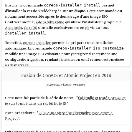
- gpgme

Ensuite, la commande
permet
coreos-installer install
- composefs   <==== ici

d'installer la version téléchargée sur un disque. Cette commande est
- ex-fsverity

notamment accessible après le démarrage d'une image ISO.
- libarchive

Contrairement à
Fedora Silverblue
qui utilise l'installateur graphique
- selinux

Anaconda
,
CoreOS
s'installe exclusivement en
cli
via
coreos-
- openssl

.
installer install
- sign-ed25519

- sign-spki

Toutefois,
coreos-installer
permet de préparer une installation
- libmount

automatique. La commande
coreos-installer iso customize
- systemd

modifie une image ISO existante pour y intégrer directement une
- release

configuration
ignition
, rendant l'installation entièrement automatisée
- p2p

au démarrage.
Voici un exemple dans mon
playground
:
atomic-os-
Fusion de CoreOS et Atomic Project en 2018
stephane@stephane-coreos:~$ mount | grep -i 
.
playground/create-coreos-custom-iso.sh
composefs

#CoreOS
,
#linux
,
#fedora
composefs on / 
type
 overlay 
permet aussi d'effectuer une configuration
coreos-installer pxe
(ro,relatime,seclabel,lowerdir+=/run/ostree/.p
automatique par réseau, via
PXE
, mais je ne l'ai pas testé.
rivate/cfsroot-
Cette note fait partie de la série de notes : "
J'ai étudié et testé CoreOS et
lower,datadir+=/sysroot/ostree/repo/objects,re
je suis tombé dans un rabbit hole 🙈
".
Graphe de migration de versions
Note précédente : "
2014-2018 approche alternative avec Atomic
Lors de mes tests d'upgrade de
CoreOS
à partir
d'une ancienne release
Project
".
(environ n-10), j'ai constaté que la transition vers la dernière version ne
Note suivante : "
L'utilisation de OSTree par Flatpak
".
se faisait pas directement mais nécessitait le passage par des versions
Suite au rachat de la société
CoreOS
par
Red Hat
en 2018
, les projets