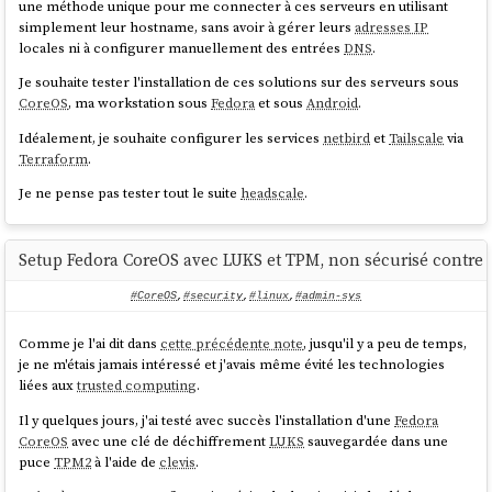
une méthode unique pour me connecter à ces serveurs en utilisant
simplement leur hostname, sans avoir à gérer leurs
adresses IP
locales ni à configurer manuellement des entrées
DNS
.
Je souhaite tester l'installation de ces solutions sur des serveurs sous
CoreOS
, ma workstation sous
Fedora
et sous
Android
.
Idéalement, je souhaite configurer les services
netbird
et
Tailscale
via
Terraform
.
Je ne pense pas tester tout le suite
headscale
.
Setup Fedora CoreOS avec LUKS et TPM, non sécurisé contre l
#CoreOS
,
#security
,
#linux
,
#admin-sys
Comme je l'ai dit dans
cette précédente note
, jusqu'il y a peu de temps,
je ne m'étais jamais intéressé et j'avais même évité les technologies
liées aux
trusted computing
.
Il y quelques jours, j'ai testé avec succès l'installation d'une
Fedora
CoreOS
avec une clé de déchiffrement
LUKS
sauvegardée dans une
puce
TPM2
à l'aide de
clevis
.