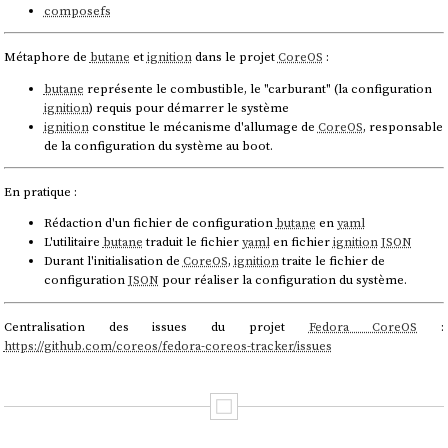
composefs
Métaphore de
butane
et
ignition
dans le projet
CoreOS
:
butane
représente le combustible, le "carburant" (la configuration
ignition
) requis pour démarrer le système
ignition
constitue le mécanisme d'allumage de
CoreOS
, responsable
de la configuration du système au boot.
En pratique :
Rédaction d'un fichier de configuration
butane
en
yaml
L'utilitaire
butane
traduit le fichier
yaml
en fichier
ignition
JSON
Durant l'initialisation de
CoreOS
,
ignition
traite le fichier de
configuration
JSON
pour réaliser la configuration du système.
Centralisation des issues du projet
Fedora CoreOS
:
https://github.com/coreos/fedora-coreos-tracker/issues