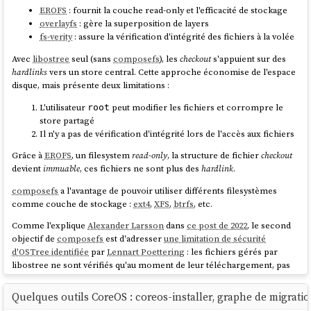
améliorant ainsi l'efficacité des téléchargements différentiels, bien que
EROFS
: fournit la couche read-only et l'efficacité de stockage
restant inférieur à des capacités de
libostree
. À noter que seul le
overlayfs
: gère la superposition de layers
registry
quay
supporte actuellement ce format —
Docker Hub
ne le
fs-verity
: assure la vérification d'intégrité des fichiers à la volée
prend pas encore en charge.
Avec
libostree
seul (sans
composefs
), les
checkout
s'appuient sur des
En explorant ce sujet de déduplication (qui permet de réduire la taille
hardlinks
vers un store central. Cette approche économise de l'espace
des données à télécharger lors des mises à jour),
#
JaiDécouvert
bsdiff
,
disque, mais présente deux limitations :
bspatch
,
Rolling hash
(
je l'avais déjà croisé
).
L'utilisateur
peut modifier les fichiers et corrompre le
root
store partagé
Note suivante : "
Convergence vers Bootc
".
Il n'y a pas de vérification d'intégrité lors de l'accès aux fichiers
Grâce à
EROFS
, un filesystem
read-only
, la structure de fichier
checkout
devient
immuable
, ces fichiers ne sont plus des
hardlink
.
composefs
a l'avantage de pouvoir utiliser différents filesystèmes
comme couche de stockage :
ext4
,
XFS
,
btrfs
, etc.
Comme l'explique
Alexander Larsson
dans
ce post de 2022
, le second
objectif de
composefs
est d'adresser
une limitation de sécurité
d'OSTree identifiée
par
Lennart Poettering
: les fichiers gérés par
libostree ne sont vérifiés qu'au moment de leur téléchargement, pas
lors de leur utilisation.
Quelques outils CoreOS : coreos-installer, graphe de migratio
Grâce à
fs-verity
(une fonctionnalité du kernel
Linux
),
composefs