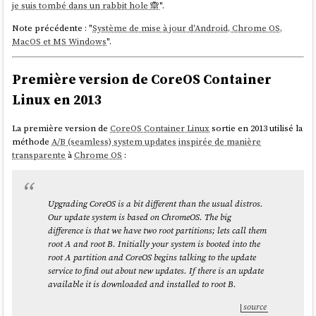
kernel le paramètre
qui détermine sur quel déploiement
ostree=
je suis tombé dans un rabbit hole 🙈
".
booter.
Note précédente : "
Système de mise à jour d'Android, Chrome OS,
MacOS et MS Windows
".
Première version de CoreOS Container
Linux en 2013
La première version de
CoreOS Container Linux
sortie en 2013 utilisé la
méthode
A/B (seamless) system updates
inspirée de manière
transparente
à
Chrome OS
:
Upgrading CoreOS is a bit different than the usual distros.
Our update system is based on ChromeOS. The big
Voici les avantages de l'utilisation de
libostree
par rapport au système
difference is that we have two root partitions; lets call them
A/B (seamless) system updates
:
root A and root B. Initially your system is booted into the
root A partition and CoreOS begins talking to the update
libostree
permet de conserver plusieurs déploiements, sans se
service to find out about new updates. If there is an update
limiter à 2
available it is downloaded and installed to root B.
Grâce au système de déduplication,
libostree
consomme
beaucoup moins d'espace disque
source