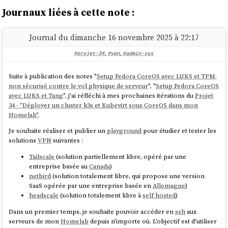
Journaux liées à cette note :
Journal du dimanche 16 novembre 2025 à 22:17
#projet-34
,
#vpn
,
#admin-sys
Suite à publication des notes "
Setup Fedora CoreOS avec LUKS et TPM,
non sécurisé contre le vol physique de serveur
", "
Setup Fedora CoreOS
avec LUKS et Tang
", j'ai réfléchi à mes prochaines itérations du
Projet
34 - "Déployer un cluster k3s et Kubevirt sous CoreOS dans mon
Homelab"
.
Je souhaite réaliser et publier un
playground
pour étudier et tester les
solutions
VPN
suivantes :
Tailscale
(solution partiellement libre, opéré par une
entreprise basée au
Canada
)
netbird
(solution totalement libre, qui propose une version
SaaS opérée par une entreprise basée en
Allemagne
)
headscale
(solution totalement libre à
self hosted
)
Dans un premier temps, je souhaite pouvoir accéder en
ssh
aux
serveurs de mon
Homelab
depuis n'importe où. L'objectif est d'utiliser