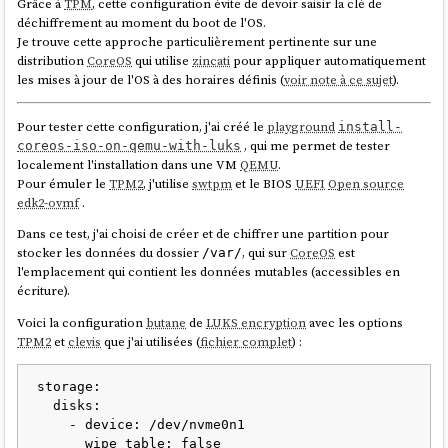
Grâce à
TPM
, cette configuration évite de devoir saisir la clé de
déchiffrement au moment du boot de l'OS.
Je trouve cette approche particulièrement pertinente sur une
distribution
CoreOS
qui utilise
zincati
pour appliquer automatiquement
les mises à jour de l'OS à des horaires définis (
voir note à ce sujet
).
Pour tester cette configuration, j'ai créé le
playground
install-
, qui me permet de tester
coreos-iso-on-qemu-with-luks
localement l'installation dans une VM
QEMU
.
Pour émuler le
TPM2
, j'utilise
swtpm
et le BIOS
UEFI
Open source
edk2-ovmf
.
Dans ce test, j'ai choisi de créer et de chiffrer une partition pour
stocker les données du dossier
, qui sur
CoreOS
est
/var/
l'emplacement qui contient les données mutables (accessibles en
écriture).
Voici la configuration
butane
de
LUKS encryption
avec les options
TPM2
et
clevis
que j'ai utilisées (
fichier complet
) :
storage:

  disks:

    - device: /dev/nvme0n1

      wipe_table: false
