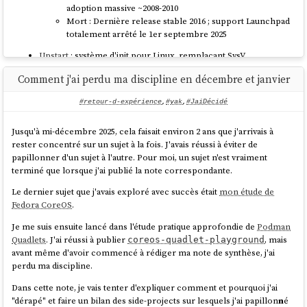
adoption massive ~2008-2010
Mort : Dernière release stable 2016 ; support Launchpad
totalement arrêté le 1er septembre 2025
Upstart
: système d'init pour Linux, remplaçant SysV
Projet alternatif devenu mainstream : systemd
Comment j'ai perdu ma discipline en décembre et janvier
Lancement : 24 août 2006 (Ubuntu 6.10)
Date mainstream systemd : 6 juillet 2010 (version 1) ;
#retour-d-expérience
,
#yak
,
#JaiDécidé
adoption massive ~2014-2015
Mort : Annonce d'abandon le 14 février 2014 ; remplacé
Jusqu'à mi-décembre 2025, cela faisait environ 2 ans que j'arrivais à
effectivement dans Ubuntu 15.04 (avril 2015)
rester concentré sur un sujet à la fois. J'avais réussi à éviter de
papillonner d'un sujet à l'autre. Pour moi, un sujet n'est vraiment
Mir
: serveur d'affichage graphique pour le desktop Linux
terminé que lorsque j'ai publié la note correspondante.
Projet alternatif devenu mainstream : Wayland
Le dernier sujet que j'avais exploré avec succès était
mon étude de
Lancement : Annoncé le 4 mars 2013
Fedora CoreOS
.
Date mainstream Wayland : 30 septembre 2008 ; adoption
par GNOME, KDE ~2015-2017
Je me suis ensuite lancé dans l'étude pratique approfondie de
Podman
Mort (desktop) : 5 avril 2017 (reconverti ensuite vers
Quadlets
. J'ai réussi à publier
, mais
coreos-quadlet-playground
l'IoT/embarqué, toujours maintenu dans ce créneau)
avant même d'avoir commencé à rédiger ma note de synthèse, j'ai
perdu ma discipline.
Unity
: environnement de bureau pour Ubuntu
Dans cette note, je vais tenter d'expliquer comment et pourquoi j'ai
Projet alternatif devenu mainstream : GNOME Shell
"dérapé" et faire un bilan des side-projects sur lesquels j'ai papillon
n
é
Lancement : ~2010 (Ubuntu 10.10 Netbook Edition, puis