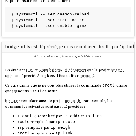
Et pour ensuite lancer ce container :
Mon manque de maîtrise de
journalctl
illustre bien ce que j'évoquais
Note suivante : "
2014-2018 approche alternative avec Atomic Project
".
$ systemctl --user daemon-reload

dans
2025-07-04_1614
.
$ systemctl --user start nginx

J'utilise
Linux
depuis 1999, et l'arrivée de
systemd
a bouleversé pas mal
de choses.
Cette transition a créé de la confusion chez moi, et je n'ai jamais
vraiment pris le temps d'étudier sérieusement
systemd
.
J'ai aussi découvert le projet
podlet
,
(
https://github.com/containers/podlet
) qui permet de générer des
bridge-utils est déprécié, je dois remplacer "brctl" par "ip link
fichiers
Podman Quadlets
à partir de fichiers
docker compose
.
#linux
,
#kernel
,
#network
,
#JaiDécouvert
J'apprécie que
podman
incarne la
philosophie Unix
en s'intégrant
nativement aux composants
Linux
comme
systemd
, plutôt que de
En étudiant
IPv6
et
Linux bridge
,
j'ai découvert
que le projet
bridge-
réinventer la roue comme
Docker
.
utils
est déprécié. À la place, il faut utiliser
iproute2
.
Ce qui signifie que je ne dois plus utiliser la commande
, chose
brctl
que j'ignorais jusqu'à ce matin.
iproute2
remplace aussi le projet
net-tools
. Par exemple, les
commandes suivantes sont aussi dépréciées :
remplacé par
et
ifconfig
ip addr
ip link
remplacé par
route
ip route
remplacé par
arp
ip neigh
remplacé par
brctl
ip link