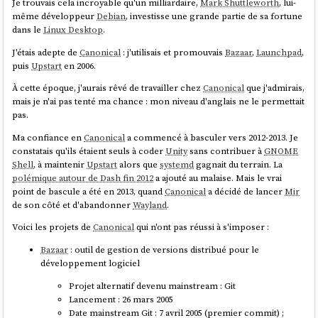
Je trouvais cela incroyable qu'un milliardaire,
Mark Shuttleworth
, lui-
même développeur
Debian
, investisse une grande partie de sa fortune
dans le
Linux Desktop
.
J'étais adepte de
Canonical
: j'utilisais et promouvais
Bazaar
,
Launchpad
,
puis
Upstart
en 2006.
À cette époque, j'aurais rêvé de travailler chez
Canonical
que j'admirais,
mais je n'ai pas tenté ma chance : mon niveau d'anglais ne le permettait
pas.
Ma confiance en
Canonical
a commencé à basculer vers 2012-2013. Je
constatais qu'ils étaient seuls à coder
Unity
sans contribuer à
GNOME
Shell
, à maintenir
Upstart
alors que
systemd
gagnait du terrain. La
polémique autour de Dash fin 2012
a ajouté au malaise. Mais le vrai
point de bascule a été en 2013, quand
Canonical
a décidé de lancer
Mir
de son côté et d'abandonner
Wayland
.
Voici les projets de
Canonical
qui n'ont pas réussi à s'imposer :
Bazaar
: outil de gestion de versions distribué pour le
développement logiciel
Projet alternatif devenu mainstream : Git
Lancement : 26 mars 2005
Date mainstream Git : 7 avril 2005 (premier commit) ;