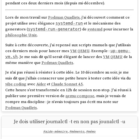
pendant ces deux derniers mois (depuis mi-décembre).
11.04 desktop)
Date mainstream GNOME Shell : 6 avril 2011 (GNOME 3.0)
Lors de mon travail sur
Podman Quadlets
, j'ai découvert comment ce
Mort : 5 avril 2017
projet utilise avec élégance
et le mécanisme des
systemd-run
Snap
: système de packaging universel pour Linux
generators (
) de
systemd
pour incarner la
systemd-run-generator
philosophie Unix
.
Projet alternatif devenu mainstream : Flatpak
Lancement : 2014-2016 (lancé avec Ubuntu Core/16.04)
Suite à cette découverte, j'ai repensé aux scripts manuels que j'utilisais
Date mainstream Flatpak : mars 2015 (sous le nom xdg-
ces derniers mois pour lancer mes
VM
QEMU
. Exemple :
up-qemu-
app), renommé mai 2016 ; adoption par Fedora ~2016-2018
. Je me suis dit qu'il serait élégant de lancer des
VM
QEMU
de la
vm.sh
Toujours actif en 2026 (coexiste avec Flatpak)
même manière que
Podman Quadlets
.
Hors d'Ubuntu, seul
cloud-init
a réussi à s'imposer.
Je n'ai pas réussi à résister à cette idée. Le 10 décembre au soir, je me
suis dit que j'allais consacrer une petite heure à tester cette idée via du
Dans la communauté du logiciel libre, une critique revient souvent sur
vibe coding
avec
Aider
et
Claude Sonnet 4.5
.
Canonical
, celle de garder la mainmise sur ses projets, d'utiliser un
Cette heure s'est transformée en 12h de session non-stop. J'ai réussi à
projet comme levier pour renforcer l'adoption de ses autres projets,
publier une première version de
qemu-compose
, mais je venais de
et de freiner les contributions avec des CLA restrictifs comme le
rompre ma discipline : je n'avais toujours pas écrit ma note sur
Canonical Contributor Agreement
. C'est un constat que je partage. Je
Podman Quadlets
.
pense que ces pratiques, qui rendent les projets
non conviviaux
au
sens d'
Ivan Illich
, expliquent en grande partie pourquoi ils échouent.
Depuis, je n'ai pas réussi à retrouver ma discipline. Je suis tombé dans
Je dois utiliser journalctl -t en non pas jounalctl -u
Canonical
n'a pas le savoir-faire de
Red Hat
pour construire une
une spirale de papillonnage qui a duré deux mois 🙈.
communauté qui porte un projet.
#aide-mémoire
,
#mémento
,
#mémo
C'est triste à dire, mais depuis ce constat, j'en suis venu à penser
En rédigeant cette note, j'ai essayé de comprendre pourquoi j'avais