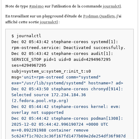
qu'adopter un projet porté par
Canonical
, c'est parier sur le mauvais
dérapé.
Note de type
#
mémo
sur l'utilisation de la commande
journalctl
.
cheval. Depuis 2014, je ne m'intéresse plus du tout à leurs projets.
Je pense que c'était la combinaison de plusieurs facteurs :
En travaillant sur un playground d'étude de
Podman Quadlets
, j'ai
affiché cette sortie
journalctl
:
Le déclencheur :
Ma première expérience réelle de
vibe
coding
sur un projet complet. Cette expérience m'a tellement
excité et en même temps tellement perturbé que j'ai perdu la
$ journalctl

motivation de rédiger ma note sur
Podman Quadlets
.
Dec 02 05:43:42 stephane-coreos systemd[1]: 
La cascade :
Une fois le premier écart fait, l'effet "
What the
rpm-ostreed.service: Deactivated successfully.

hell
" s'est enclenché : mon cerveau a rationalisé la continuation
Dec 02 05:43:42 stephane-coreos audit[1]: 
du comportement déviant par un "de toute façon, c'est déjà
SERVICE_STOP pid=1 uid=0 auid=4294967295 
foutu, autant continuer".
ses=4294967295 
Le contexte :
J'étais dans une période de stress et de
subj=system_u:system_r:init_t:s0 
frustration. L'illusion de toute-puissance qu'offrent les derniers
msg=
'unit=rpm-ostreed comm="systemd" 
modèles 4.5 d'
Anthropic
— obtenir des résultats rapides — m'a
exe="/usr/lib/systemd/systemd" hostname=? ad>

poussé dans une fuite en avant, un échappatoire pour combler
Dec 02 05:43:50 stephane-coreos chronyd[914]: 
mes frustrations du moment.
Selected source 172.234.184.36 
(2.fedora.pool.ntp.org)

Depuis 2 ans, j'utilise trois garde-fous (circuit breakers) pour
Dec 02 05:44:42 stephane-coreos kernel: evm: 
m'empêcher de démarrer un nouveau projet sans avoir terminé le
overlay not supported

précédent — autrement dit, pour éviter de papillonner et de survoler
Dec 02 05:44:42 stephane-coreos podman[1308]: 
les sujets :
2025-12-02 05:44:42.996190724 +0000 UTC 
m=+0.092291988 container remove 
Je tracke toutes mes activités via
Toggl
. Quand je démarre une
5c6247f1c702c3c36f167fd1477b69e2de254df36f987d
activité, je lance consciemment le chronomètre. Cette friction