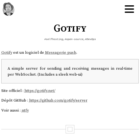
Gotify
#selfhosting
,
#open-source
,
#DevOps
Gotify
est un logiciel de
Messagerie push
.
A simple server for sending and receiving messages in real-time
per WebSocket. (Includes a sleek web-ui)
Site officiel :
https://gotify.net/
Dépôt GitHub :
https://github.com/gotify/server
Voir aussi :
ntfy