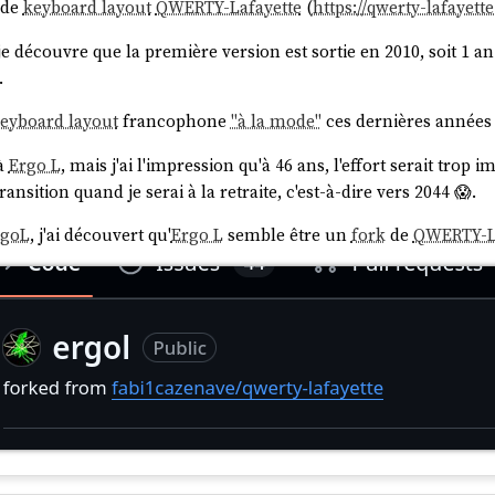
 de
keyboard layout
QWERTY-Lafayette
(
https://qwerty-lafayette
 je découvre que la première version est sortie en 2010, soit 1 
.
eyboard layout
francophone
"à la mode"
ces dernières années
à
Ergo L
, mais j'ai l'impression qu'à 46 ans, l'effort serait trop
ansition quand je serai à la retraite, c'est-à-dire vers 2044 😱.
rgoL
, j'ai découvert qu'
Ergo L
semble être un
fork
de
QWERTY-L