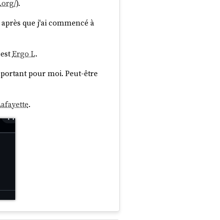
.org/
).
an après que j'ai commencé à
 est
Ergo L
.
 important pour moi. Peut-être
afayette
.