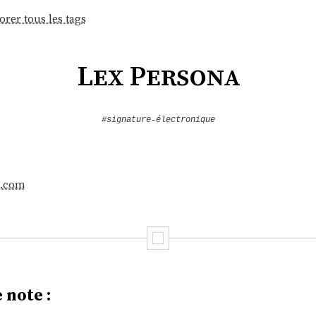
orer tous les tags
Lex Persona
#signature-électronique
a.com
 note :