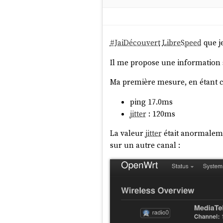
#
JaiDécouvert
LibreSpeed
que je
Il me propose une information
Ma première mesure, en étant c
ping 17.0ms
jitter
: 120ms
La valeur
jitter
était anormaleme
sur un autre canal :