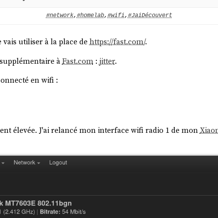
#network
,
#homelab
,
#wifi
,
#JaiDécouvert
 vais utiliser à la place de
https://fast.com/
.
 supplémentaire à
Fast.com
:
jitter
.
onnecté en wifi :
nt élevée. J'ai relancé mon interface wifi radio 1 de mon
Xiaom