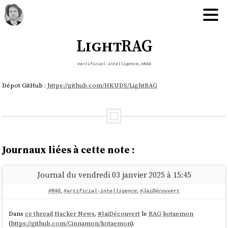
LightRAG
#artificial-intelligence
,
#RAG
Dépot GitHub :
https://github.com/HKUDS/LightRAG
Journaux liées à cette note :
Journal du vendredi 03 janvier 2025 à 15:45
#RAG
,
#artificial-intelligence
,
#JaiDécouvert
Dans
ce thread
Hacker News
,
#
JaiDécouvert
le
RAG
kotaemon
(
https://github.com/Cinnamon/kotaemon
).