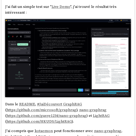
J'ai fait un simple test sur "
Live Demo
", j'ai trouvé le résultat très
intéressant :
Dans le
README
,
#
JaiDécouvert
GraphRAG
(
https://github.com/microsoft/graphrag
),
nano-graphrag
(
https://github.com/gusye1234/nano-graphrag
) et
LightRAG
(
https://github.com/HKUDS/LightRAG
).
J'ai compris que
kotaemon
peut fonctionner avec
nano-graphrag
,