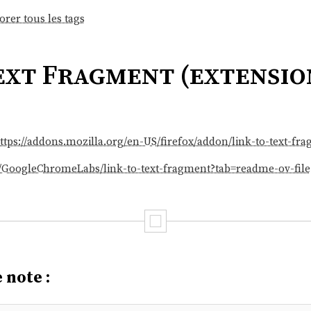
orer tous les tags
ext Fragment (extensio
ttps://addons.mozilla.org/en-US/firefox/addon/link-to-text-fr
m/GoogleChromeLabs/link-to-text-fragment?tab=readme-ov-file
 note :