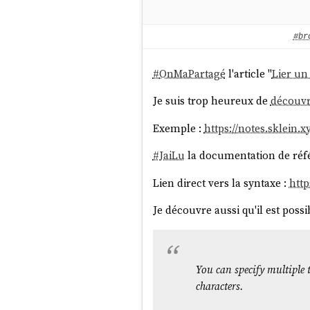
#br
#
OnMaPartagé
l'article "
Lier un
Je suis trop heureux de
découvri
Exemple :
https://notes.sklein.
#
JaiLu
la documentation de réf
Lien direct vers la syntaxe :
htt
Je découvre aussi qu'il est pos
You can specify multiple
characters.