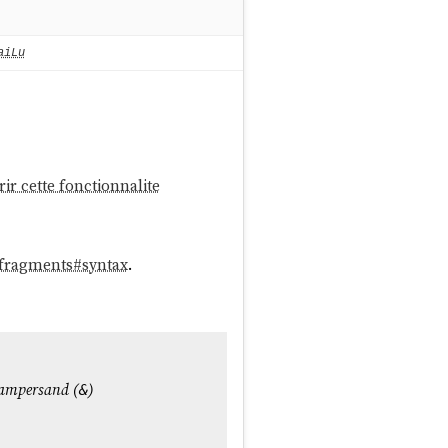
aiLu
ir cette fonctionnalite
_fragments#syntax
.
 ampersand (
)
&