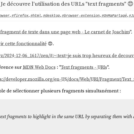
Je découvre l'utilisation des URLs "text fragments" 😍
owser
,
#firefox
,
#html
,
#desktop
,
#browser-extension
,
#OnMaPartagé
,
#J
 fragment de texte dans une page web - Le carnet de Joachim
".
r cette fonctionnalité
😍.
xyz/2024-12-06_1617/zen/#:~:text=je suis trop heureux de decouvr
érence sur
MDN Web Docs
: "
Text fragments - URIs
".
ps://developer.mozilla.org/en-US/docs/Web/URI/Fragment/Text
sible de sélectionner plusieurs fragments simultanément :
 text fragments to highlight in the same URL by separating them with