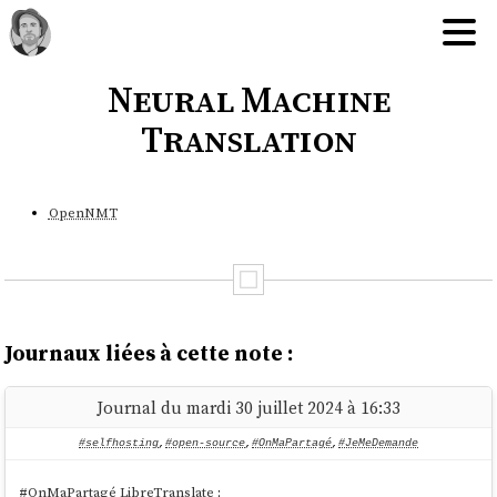
Neural Machine
Translation
OpenNMT
Journaux liées à cette note :
Journal du mardi 30 juillet 2024 à 16:33
#selfhosting
,
#open-source
,
#OnMaPartagé
,
#JeMeDemande
#
OnMaPartagé
LibreTranslate
: