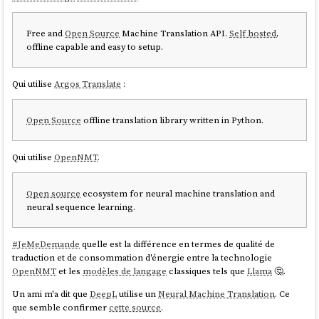
Free and
Open Source
Machine Translation API.
Self hosted
,
offline capable and easy to setup.
Qui utilise
Argos Translate
:
Open Source
offline translation library written in Python.
Qui utilise
OpenNMT
.
Open source
ecosystem for neural machine translation and
neural sequence learning.
#
JeMeDemande
quelle est la différence en termes de qualité de
traduction et de consommation d'énergie entre la technologie
OpenNMT
et les
modèles de langage
classiques tels que
Llama
🤔.
Un ami m'a dit que
DeepL
utilise un
Neural Machine Translation
. Ce
que semble confirmer
cette source
.