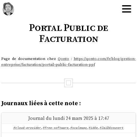
Portal Public de
Facturation
Page de documentation chez
Qonto
:
https://qonto.com/fr/blog/gestion-
entreprise/facturation/portail-public-facturation-ppf
Journaux liées à cette note :
Journal du lundi 24 mars 2025 à 17:47
#cloud-provider
,
#free-software
,
#scaleway
,
#idée
,
#JaiDécouvert