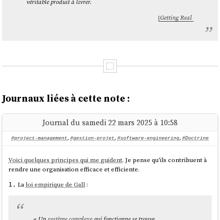
véritable produit à livrer.
Getting Real
Journaux liées à cette note :
Journal du samedi 22 mars 2025 à 10:58
#project-management
,
#gestion-projet
,
#software-engineering
,
#Doctrine
Voici quelques principes qui me guident
. Je pense qu'ils contribuent à
rendre une organisation efficace et efficiente.
La
loi empirique de Gall
:
1.
« Un
système complexe
qui fonctionne se trouve