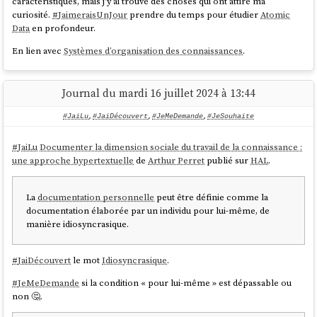
caractéristiques, mais j'y ai trouvé des choses qui ont attiré ma
curiosité.
#
JaimeraisUnJour
prendre du temps pour étudier
Atomic
Data
en profondeur.
En lien avec
Systèmes d’organisation des connaissances
.
Journal du mardi 16 juillet 2024 à 13:44
#JaiLu
,
#JaiDécouvert
,
#JeMeDemande
,
#JeSouhaite
#
JaiLu
Documenter la dimension sociale du travail de la connaissance :
une approche hypertextuelle
de
Arthur Perret
publié sur
HAL
.
La
documentation personnelle
peut être définie comme la
documentation élaborée par un individu pour lui-même, de
manière idiosyncrasique.
#
JaiDécouvert
le mot
Idiosyncrasique
.
#
JeMeDemande
si la condition « pour lui-même » est dépassable ou
non 🤔.