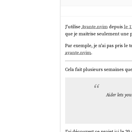
J'utilise
Avante.nvim
depuis
le 
que je maitrise seulement une pe
Par exemple, je n'ai pas pris le
avante.nvim
.
Cela fait plusieurs semaines que
Aider lets yo
J'ai découvert ce projet
ici
le 20 