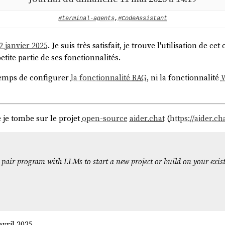
#terminal-agents
,
#CodeAssistant
12 janvier 2025
. Je suis très satisfait, je trouve l'utilisation de ce
tite partie de ses fonctionnalités.
 temps de configurer
la fonctionnalité RAG
, ni la fonctionnalité
 je tombe sur le projet
open-source
aider.chat
(
https://aider.ch
u pair program with LLMs to start a new project or build on your exis
avril 2025.