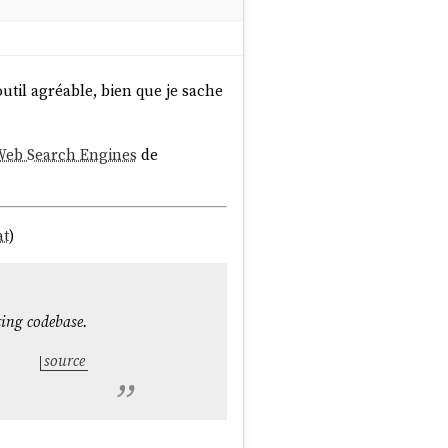
t outil agréable, bien que je sache
Web Search Engines
de
at
)
ting codebase.
source