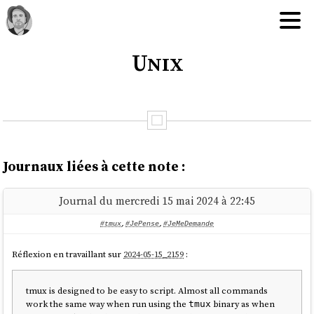
Unix
Journaux liées à cette note :
Journal du mercredi 15 mai 2024 à 22:45
#tmux
,
#JePense
,
#JeMeDemande
Réflexion en travaillant sur
2024-05-15_2159
:
tmux is designed to be easy to script. Almost all commands
work the same way when run using the
binary as when
tmux