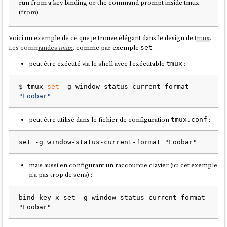
run from a key binding or the command prompt inside tmux.
(
from
)
Voici un exemple de ce que je trouve élégant dans le design de
tmux
.
Les commandes
tmux
, comme par exemple
:
set
peut être exécuté via le shell avec l'exécutable
:
tmux
$ tmux 
set
 -g window-status-current-format 
"Foobar"
peut être utilisé dans le fichier de configuration
:
tmux.conf
mais aussi en configurant un raccourcie clavier (ici cet exemple
n'a pas trop de sens) :
bind-key x set -g window-status-current-format 