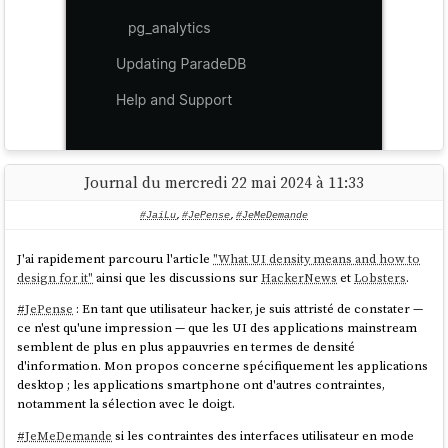
J'en conclu que
Journal du mercredi 22 mai 2024 à 11:33
ParadeDB
est un projet qui regroupe plusieurs
extensions
PostgreSQL
:
pg_search
,
et
pg_lakehouse
#JaiLu
,
#JePense
,
#JeMeDemande
.
pg_analytics
Pour le
Projet 5
, je suis intéressé seulement par
pg_search
.
J'ai rapidement parcouru l'article
"What UI density means and how to
design for it"
ainsi que les discussions sur
HackerNews
et
Lobsters
.
#
JeMeDemande
si
pg_search
dépend de
pg_vector
mais je pense que
#
JePense
: En tant que utilisateur hacker, je suis attristé de constater —
ce n'est pas le cas.
ce n'est qu'une impression — que les UI des applications mainstream
semblent de plus en plus appauvries en termes de densité
d'information. Mon propos concerne spécifiquement les applications
#
JeMeDemande
comment créer une image Docker qui intègre
desktop ; les applications smartphone ont d'autres contraintes,
l'extension
pg_search
ou autrement nommé
ParadeDB
.
notamment la sélection avec le doigt.
#
JeMeDemande
si les contraintes des interfaces utilisateur en mode