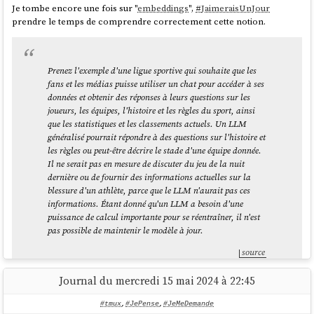
Je tombe encore une fois sur "
embeddings
",
#
JaimeraisUnJour
INFO: saving /tmp/tmpvhb7eti5/pg_bm25-
prendre le temps de comprendre correctement cette notion.
9.9.9.zip

INFO: unpacking: 
/tmp/tmpvhb7eti5/pg_bm25-9.9.9.zip

INFO: building extension

Prenez l'exemple d'une ligue sportive qui souhaite que les
ERROR: no Makefile found in the extension 
fans et les médias puisse utiliser un chat pour accéder à ses
données et obtenir des réponses à leurs questions sur les
joueurs, les équipes, l'histoire et les règles du sport, ainsi
que les statistiques et les classements actuels. Un LLM
généralisé pourrait répondre à des questions sur l'histoire et
J'ai posté
pgxn install pg_bm25 => ERROR: no Makefile found in the
les règles ou peut-être décrire le stade d'une équipe donnée.
extension root #1287
.
Il ne serait pas en mesure de discuter du jeu de la nuit
dernière ou de fournir des informations actuelles sur la
Je me suis auto répondu
:
blessure d'un athlète, parce que le LLM n'aurait pas ces
informations. Étant donné qu'un LLM a besoin d'une
puissance de calcul importante pour se réentraîner, il n'est
I think I may have found my mistake.
pas possible de maintenir le modèle à jour.
Should I not use
but should I use
pgxn install
pgxn
source
:
download
Journal du mercredi 15 mai 2024 à 22:45
root@28769237c982:~# pgxn download 
Le contenu de ce paragraphe m'intéresse beaucoup, parce que c'était
#tmux
,
#JePense
,
#JeMeDemande
pg_bm25
