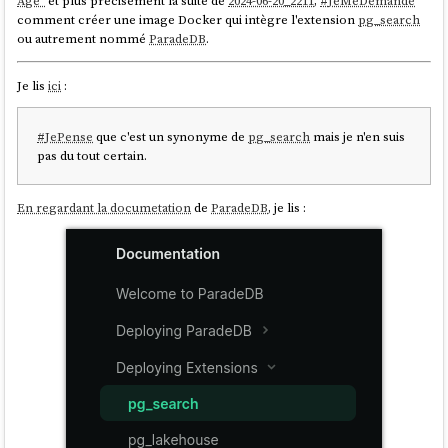
Age"
et plus précisément la suite de
2024-06-20_2211
,
#
JeMeDemande
comment créer une image Docker qui intègre l'extension
pg_search
ou autrement nommé
ParadeDB
.
Je lis
ici
:
#
JePense
que c'est un synonyme de
pg_search
mais je n'en suis
pas du tout certain.
En regardant la documetation
de
ParadeDB
, je lis :