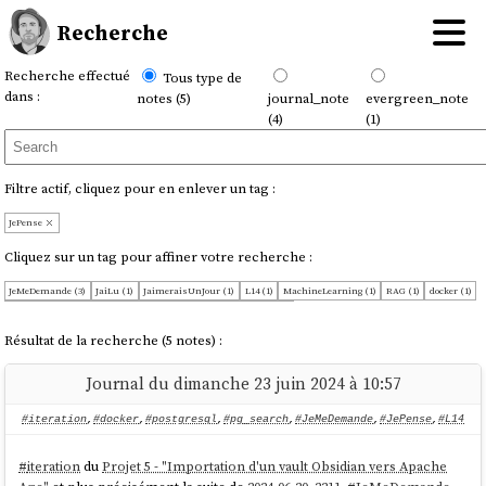
Recherche
Recherche effectué
Tous type de
dans :
notes (5)
journal_note
evergreen_note
(4)
(1)
Filtre actif, cliquez pour en enlever un tag :
JePense
Cliquez sur un tag pour affiner votre recherche :
JeMeDemande (3)
JaiLu (1)
JaimeraisUnJour (1)
L14 (1)
MachineLearning (1)
RAG (1)
docker (1)
iteration (1)
llm (1)
pg_search (1)
postgresql (1)
tmux (1)
Résultat de la recherche (5 notes) :
Journal du dimanche 23 juin 2024 à 10:57
#iteration
,
#docker
,
#postgresql
,
#pg_search
,
#JeMeDemande
,
#JePense
,
#L14
#
iteration
du
Projet 5 - "Importation d'un vault Obsidian vers Apache