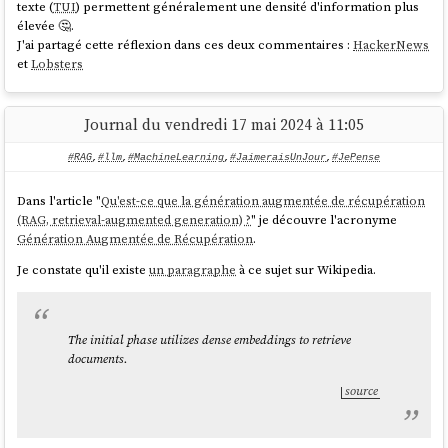
J'ai commencé par essayer de créer cette image Docker en me basant
texte (
TUI
) permettent généralement une densité d'information plus
sur ce
Dockerfile
mais j'ai trouvé cela pas pratique. Je constaté que
élevée 🤔.
j'avais trop de chose à modifier.
J'ai partagé cette réflexion dans ces deux commentaires :
HackerNews
et
Lobsters
Suite à cela, je pense que je vais essayer d'installer
pg_search
avec
PGXN
.
Journal du vendredi 17 mai 2024 à 11:05
Lien vers l'extension
pg_search
sur
PGXN
:
https://pgxn.org/dist/pg_bm25/
#RAG
,
#llm
,
#MachineLearning
,
#JaimeraisUnJour
,
#JePense
Sur GitHub, je n'ai trouvé aucun exemple de
qui inclue
Dockerfile
Dans l'article "
Qu'est-ce que la génération augmentée de récupération
.
pgxn install pg_bm25
(RAG, retrieval-augmented generation) ?
" je découvre l'acronyme
Génération Augmentée de Récupération
.
J'ai posté
Je constate qu'il existe
un paragraphe
à ce sujet sur Wikipedia.
https://github.com/paradedb/paradedb/issues/1019#issuecomment-
2184933674
.
The initial phase utilizes dense embeddings to retrieve
I've seen this PGXN extension
https://pgxn.org/dist/pg_bm25/
documents.
But for the moment I can't install it:
source
root@631f852e2bfa:/# pgxn install pg_bm25

INFO: best version: pg_bm25 9.9.9
