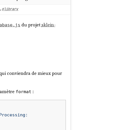
,
#library
du projet
sklein-
abase.js
 qui conviendra de mieux pour
aramètre
:
format
rocessing: 