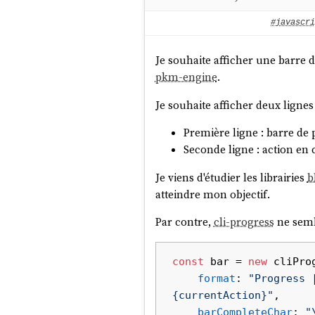
#javascri
Je souhaite afficher une barre 
pkm-engine
.
Je souhaite afficher deux lignes 
Première ligne : barre de 
Seconde ligne : action en 
Je viens d'étudier les librairies
b
atteindre mon objectif.
Par contre,
cli-progress
ne semb
const
 bar = 
new
 cliPro
format
: 
"Progress 
{currentAction}"
,

barCompleteChar
: 
"