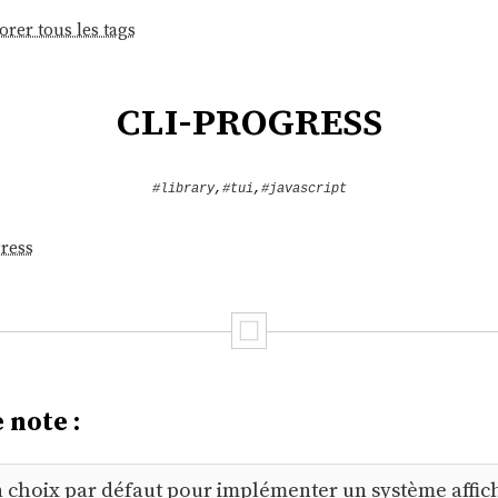
orer tous les tags
cli-progress
#library
,
#tui
,
#javascript
ress
 note :
mon choix par défaut pour implémenter un système affi