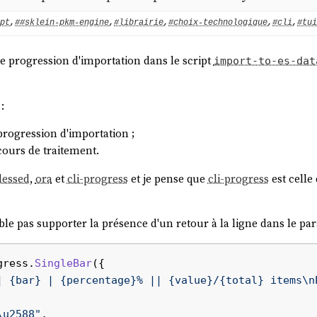
pt
,
##sklein-pkm-engine
,
#librairie
,
#choix-technologique
,
#cli
,
#tui
de progression d'importation dans le script
import-to-es-dat
:
progression d'importation ;
cours de traitement.
lessed
,
ora
et
cli-progress
et je pense que
cli-progress
est celle
le pas supporter la présence d'un retour à la ligne dans le p
gress.
SingleBar
({

| {bar} | {percentage}% || {value}/{total} items\nP
\u2588"
,
