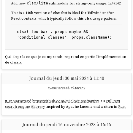
Add new
submodule for string-only usage: 1a49142
clsx/lite
This is a 140b version of clsx that is ideal for Tailwind and/or
React contexts, which typically follow this clsx usage pattern.
clsx('foo bar', props.maybe && 
Qui, d'après ce que je comprends, reprend en partie l'implémentation
de
classix
.
Afin d'éviter un effet de
balkanisation
, je vais utiliser
clsx
.
Journal du jeudi 30 mai 2024 à 11:40
#OnMaPartagé
,
#library
#
OnMaPartagé
https://github.com/quickwit-oss/tantivy
is a
Full-text
search engine
#
library
inspired by Apache Lucene and written in
Rust
.
Journal du jeudi 16 novembre 2023 à 15:45