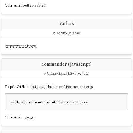
Voir aussi
better-sqlite3
.
Varlink
#library
,
#linux
https://varlink.org/
commander (javascript)
#javascript
,
#library
,
#cli
Dépôt GitHub :
https://github.com/tj/commander.js
node.js command-line interfaces made easy.
Voir aussi :
yargs
.