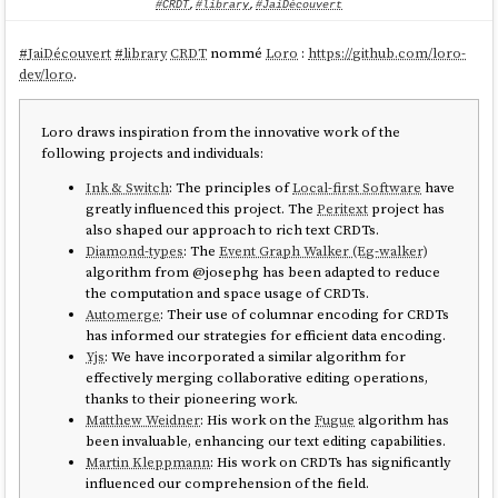
#CRDT
,
#library
,
#JaiDécouvert
#
JaiDécouvert
#
library
CRDT
nommé
Loro
:
https://github.com/loro-
dev/loro
.
Loro draws inspiration from the innovative work of the
following projects and individuals:
Ink & Switch
: The principles of
Local-first Software
have
greatly influenced this project. The
Peritext
project has
also shaped our approach to rich text CRDTs.
Diamond-types
: The
Event Graph Walker (Eg-walker)
algorithm from @josephg has been adapted to reduce
the computation and space usage of CRDTs.
Automerge
: Their use of columnar encoding for CRDTs
has informed our strategies for efficient data encoding.
Yjs
: We have incorporated a similar algorithm for
effectively merging collaborative editing operations,
thanks to their pioneering work.
Matthew Weidner
: His work on the
Fugue
algorithm has
been invaluable, enhancing our text editing capabilities.
Martin Kleppmann
: His work on CRDTs has significantly
influenced our comprehension of the field.