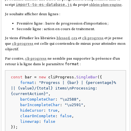
script
du projet
sklein-pkm-engine
.
import-to-es-database.js
Je souhaite afficher deux lignes :
Première ligne : barre de progression d'importation ;
Seconde ligne : action en cours de traitement.
Je viens d'étudier les librairies
blessed
,
ora
et
cli-progress
et je pense
que
cli-progress
est celle qui conviendra de mieux pour atteindre mon
objectif.
Par contre,
cli-progress
ne semble pas supporter la présence d'un
retour à la ligne dans le paramètre
:
format
const
 bar = 
new
 cliProgress.
SingleBar
({

format
: 
"Progress | {bar} | {percentage}% 
|| {value}/{total} items\nProcessing: 
{currentAction}"
,

barCompleteChar
: 
"\u2588"
,

barIncompleteChar
: 
"\u2591"
,

hideCursor
: 
true
,

clearOnComplete
: 
false
,

linewrap
: 
false