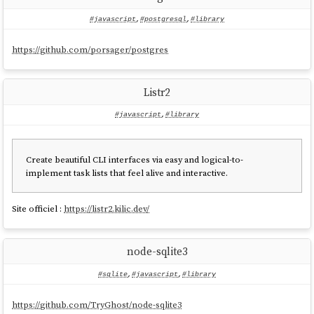
#javascript
,
#postgresql
,
#library
https://github.com/porsager/postgres
Listr2
#javascript
,
#library
Create beautiful CLI interfaces via easy and logical-to-
implement task lists that feel alive and interactive.
Site officiel :
https://listr2.kilic.dev/
node-sqlite3
#sqlite
,
#javascript
,
#library
https://github.com/TryGhost/node-sqlite3