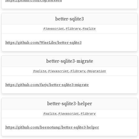
better-sqlite3
#javascript
,
#library
,
#sqlite
https://github.com/WiseLibs/better-sqlite3
better-sqlite3-migrate
#sqlite
,
#javascript
,
#library
,
#migration
https://github.com/farjs/better-sqlite3-migrate
better-sqlite3-helper
#sqlite
,
#javascript
,
#library
https://github.com/beenotung/better-sqlite3-helper