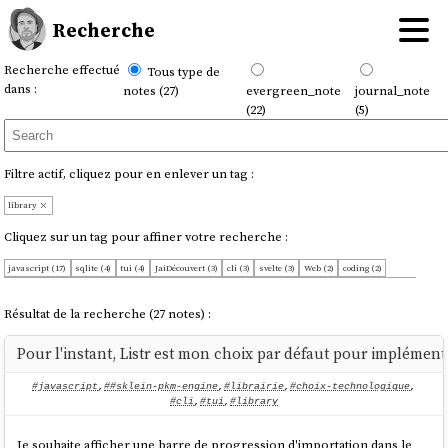
Recherche
Recherche effectué
Tous type de
dans :
notes (27)
evergreen_note
journal_note
(22)
(5)
Filtre actif, cliquez pour en enlever un tag :
library
Cliquez sur un tag pour affiner votre recherche :
javascript (17)
sqlite (4)
tui (4)
JaiDécouvert (3)
cli (3)
svelte (3)
Web (2)
coding (2)
component (2)
python (2)
scheduling (2)
#sklein-pkm-engine (1)
CRDT (1)
ElasticSearch (1)
OnMaPartagé (1)
WebDev (1)
choix-technologique (1)
css (1)
datetime (1)
flask (1)
librairie (1)
Résultat de la recherche (27 notes) :
linux (1)
migration (1)
postgresql (1)
search-engine (1)
utility-first-css (1)
Pour l'instant, Listr est mon choix par défaut pour impléme
#javascript
,
##sklein-pkm-engine
,
#librairie
,
#choix-technologique
,
#cli
,
#tui
,
#library
Je souhaite afficher une barre de progression d'importation dans le