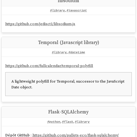
libsodium
#library
,
#javascript
https://github.com/jedisct1/libsodium.js
Temporal (Javascript library)
#library
,
#datetime
https://github.com/fullcalendar/temporal-polyfill
A lightweight polyfill for Temporal, successor to the JavaScript
Date object.
Flask-SQLAlchemy
#python
,
#flask
,
#library
Dépôt GitHub :
https://github.com/pallets-eco/flask-sqlalchemy/