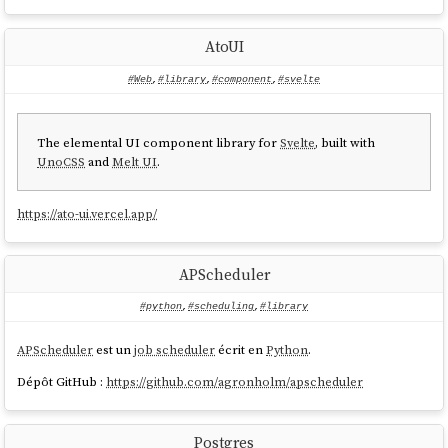
AtoUI
#Web
,
#library
,
#component
,
#svelte
The elemental UI component library for
Svelte
, built with
UnoCSS
and
Melt UI
.
https://ato-ui.vercel.app/
APScheduler
#python
,
#scheduling
,
#library
APScheduler
est un
job scheduler
écrit en
Python
.
Dépôt GitHub :
https://github.com/agronholm/apscheduler
Postgres