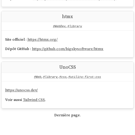
htmx
#WebDev
,
#library
Site officiel :
https://htmx.org/
Dépôt GitHub :
https://github.com/bigskysoftware/htmx
UnoCSS
#Web
,
#library
,
#css
,
#utility-first-css
https://unocss.dev/
Voir aussi
Tailwind CSS
.
Dernière page.