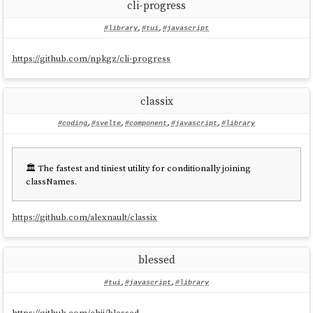
cli-progress
#library
,
#tui
,
#javascript
https://github.com/npkgz/cli-progress
classix
#coding
,
#svelte
,
#component
,
#javascript
,
#library
🏛️ The fastest and tiniest utility for conditionally joining
classNames.
https://github.com/alexnault/classix
blessed
#tui
,
#javascript
,
#library
https://github.com/chjj/blessed