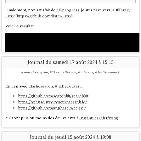
Finalement, non satisfait de
cli-progress
, je suis parti vers la
#
library
listr2
(
https://github.com/listr2/listr2
).
Voici le résultat :
Journal du samedi 17 août 2024 à 15:15
#search-engine
,
#ElasticSearch
,
#library
,
#JaiDécouvert
En lien avec
Elasticsearch
,
#
JaiDécouvert
:
https://github.com/searchkit/searchkit
https://opensource.reactivesearch.io/
https://github.com/appbaseio/dejavu/
qui sont plus ou moins des équivalents à
InstantSearch
(
from
).
Journal du jeudi 15 août 2024 à 19:08
Voici le code source de ma mise en œuvre de
Listr2
: