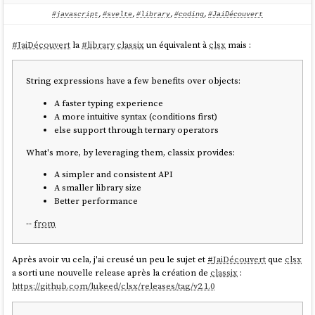
https://github.com/stephane-klein/sklein-pkm-
#javascript
,
#svelte
,
#library
,
#coding
,
#JaiDécouvert
engine/blob/9bca16344dca075c595ceebb82b91bbbd3a267ff/import-to-
es-database.js#L49
.
#
JaiDécouvert
la
#
library
classix
un équivalent à
clsx
mais :
J'ai trouvé la librairie très agréable à utiliser.
String expressions have a few benefits over objects:
Pour l'instant, Listr sera mon choix par défaut pour implémenter un
système affichant la progression d'un traitement en ligne de
A faster typing experience
commande
.
A more intuitive syntax (conditions first)
else support through ternary operators
What's more, by leveraging them, classix provides:
A simpler and consistent API
A smaller library size
Better performance
--
from
Après avoir vu cela, j'ai creusé un peu le sujet et
#
JaiDécouvert
que
clsx
a sorti une nouvelle release après la création de
classix
:
https://github.com/lukeed/clsx/releases/tag/v2.1.0