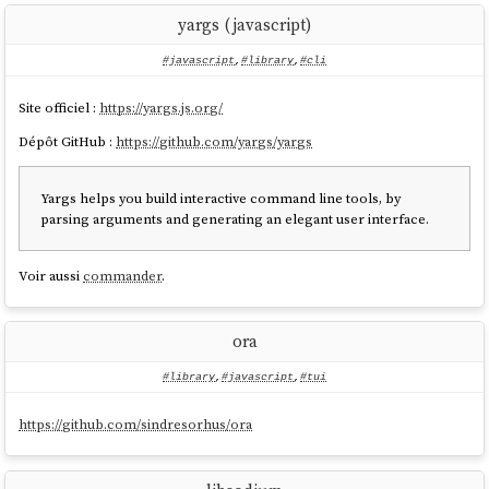
yargs (javascript)
#javascript
,
#library
,
#cli
Site officiel :
https://yargs.js.org/
Dépôt GitHub :
https://github.com/yargs/yargs
Yargs helps you build interactive command line tools, by
parsing arguments and generating an elegant user interface.
Voir aussi
commander
.
ora
#library
,
#javascript
,
#tui
https://github.com/sindresorhus/ora