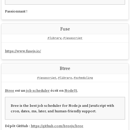
Passionnant !
Fuse
#library
,
#javascript
https://www.fusejs.io/
Btree
#javascript
,
#library
,
#scheduling
Btree
est un
job scheduler
écrit en
NodeJS
.
Bree is the best job scheduler for Node.js and JavaScript with
cron, dates, ms, later, and human-friendly support.
Dépôt GitHub :
https://github.com/breejs/bree