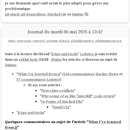
Je me demande quel outil serait le plus adapté pour gérer ma
problématique.
git-stack
,
git-branchless
,
Stacked Git
ou
Jujutsu
🤔.
Journal du mardi 06 mai 2025 à 13:42
#git
,
#version-control-system
,
#JaiLu
,
#JaiDécouvert
,
#JeSouhaiteLire
Suite à la lecture du thread "
jj tips and tricks
"
Lobster
, je suis tombé
dans un
rabbit hole
(1h30) :
#
JaiLu
les articles ci-dessous au sujet de
Jujutsu
.
"
What I've learned from jj
" (
134 commentaires
Hacker News
et
57 commentaires
Lobster
)
Et ses sous-articles :
"
First-class conflicts
"
"
Why some of us like "interdiff" code review
"
"
In Praise of Stacked PRs
"
"
Small CLs
"
"
jj tips and tricks
"
Quelques commentaires au sujet de l'article "
What I've learned
from jj
"